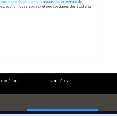
ssociations étudiantes du campus de l’Université de
iques, économiques, sociaux et pédagogiques des étudiants
OTRE ÉCOLE
VOUS ÊTES...
FACULTÉ DES ARTS ET DES SCIENCES