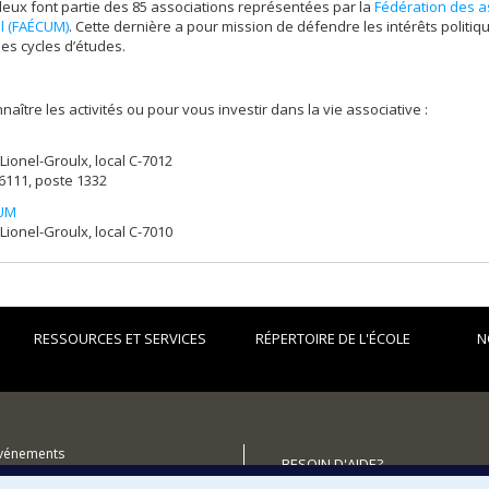
eux font partie des 85 associations représentées par la
Fédération des a
l (FAÉCUM)
. Cette dernière a pour mission de défendre les intérêts polit
les cycles d’études.
naître les activités ou pour vous investir dans la vie associative :
 Lionel-Groulx, local C-7012
6111, poste 1332
UM
 Lionel-Groulx, local C-7010
RESSOURCES ET SERVICES
RÉPERTOIRE DE L'ÉCOLE
N
événements
BESOIN D'AIDE?