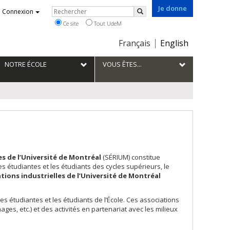
Je donne
Rechercher
Connexion
Rechercher
Ce site
Tout UdeM
Choix
Français
English
de
la
NOTRE ÉCOLE
VOUS ÊTES...
langue
es de l’Université de Montréal
(SÉRIUM) constitue
s étudiantes et les étudiants des cycles supérieurs, le
tions industrielles de l’Université de Montréal
s étudiantes et les étudiants de l’École. Ces associations
ges, etc.) et des activités en partenariat avec les milieux