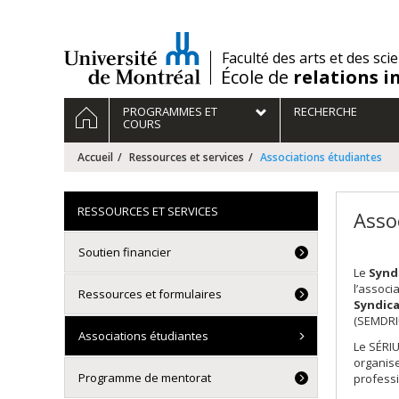
Passer
au
contenu
/
Faculté des arts et des sci
École de
relations i
Navigation
ACCUEIL
PROGRAMMES ET
RECHERCHE
principale
COURS
Accueil
Ressources et services
Associations étudiantes
RESSOURCES ET SERVICES
Asso
Soutien financier
Le
Syndi
l’associ
Ressources et formulaires
Syndica
(SEMDRI
Associations étudiantes
Le SÉRIU
organise
Programme de mentorat
profess