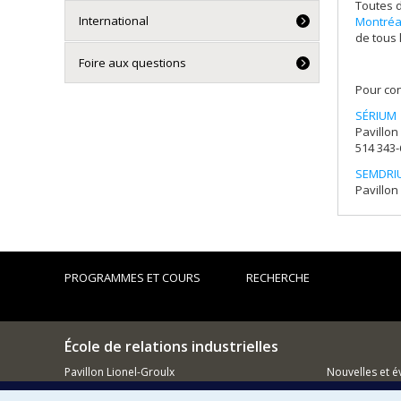
Toutes d
International
Montréa
de tous 
Foire aux questions
Pour con
SÉRIUM
Pavillon
514 343-
SEMDRI
Pavillon
PROGRAMMES ET COURS
RECHERCHE
École de relations industrielles
Pavillon Lionel-Groulx
Nouvelles et 
3150, rue Jean-Brillant