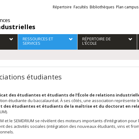
Liens
Répertoire
Facultés
Bibliothèques
Plan campus
externes
ences
ndustrielles
RESSOURCES ET
RÉPERTOIRE DE
SERVICES
L'ÉCOLE
ciations étudiantes
cat des étudiantes et étudiants de l’École de relations industriell
ation étudiante du baccalauréat. À ses côtés, une association représente le
t des étudiantes et étudiants de la maîtrise et du doctorat en rela
UM).
M et le SEMDRIUM se révèlent des moteurs importants d’intégration pour le
nt des activités sociales (intégration des nouveaux étudiants, vins et froma
ionnels.