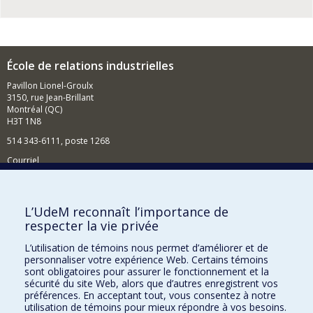
École de relations industrielles
Pavillon Lionel-Groulx
3150, rue Jean-Brillant
Montréal (QC)
H3T 1N8
514 343-6111, poste 1268
Courriel
Nouvelles et événements
Comment soutenir l'École?
L’UdeM reconnaît l’importance de
respecter la vie privée
BESOIN D'AIDE?
L’utilisation de témoins nous permet d’améliorer et de
Plan du site
personnaliser votre expérience Web. Certains témoins
Signaler une erreur
sont obligatoires pour assurer le fonctionnement et la
sécurité du site Web, alors que d’autres enregistrent vos
Accessibilité
préférences. En acceptant tout, vous consentez à notre
utilisation de témoins pour mieux répondre à vos besoins.