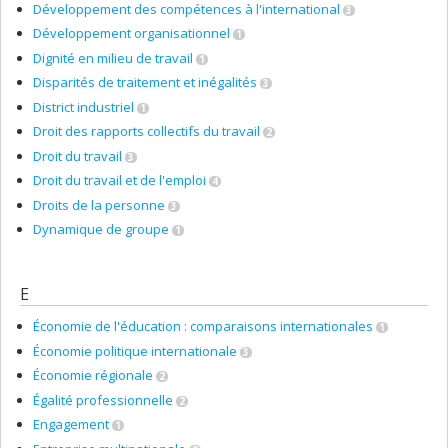
Développement des compétences à l'international
3
Développement organisationnel
1
Dignité en milieu de travail
1
Disparités de traitement et inégalités
3
District industriel
1
Droit des rapports collectifs du travail
2
Droit du travail
3
Droit du travail et de l'emploi
4
Droits de la personne
3
Dynamique de groupe
1
E
Économie de l'éducation : comparaisons internationales
1
Économie politique internationale
3
Économie régionale
2
Égalité professionnelle
2
Engagement
1