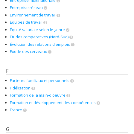
Entreprise multinationale
2
Entreprise réseau
2
Environnement de travail
2
Équipes de travail
2
Équité salariale selon le genre
2
Études comparatives (Nord-Sud)
1
Évolution des relations d'emplois
1
Exode des cerveaux
1
F
Facteurs familiaux et personnels
1
Fidélisation
1
Formation de la main-d'oeuvre
1
Formation et développement des compétences
1
France
1
G