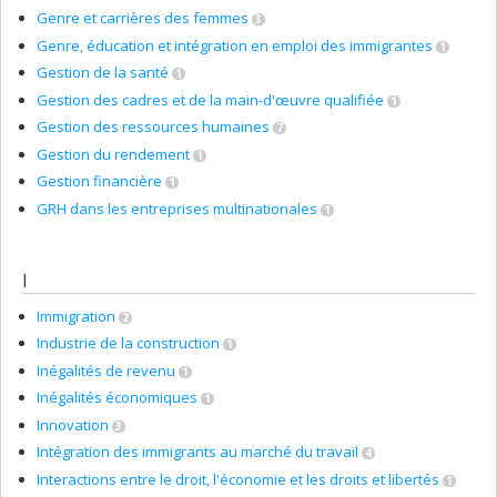
Genre et carrières des femmes
3
Genre, éducation et intégration en emploi des immigrantes
1
Gestion de la santé
1
Gestion des cadres et de la main-d'œuvre qualifiée
1
Gestion des ressources humaines
7
Gestion du rendement
1
Gestion financière
1
GRH dans les entreprises multinationales
1
I
Immigration
2
Industrie de la construction
1
Inégalités de revenu
1
Inégalités économiques
1
Innovation
3
Intégration des immigrants au marché du travail
4
Interactions entre le droit, l'économie et les droits et libertés
1