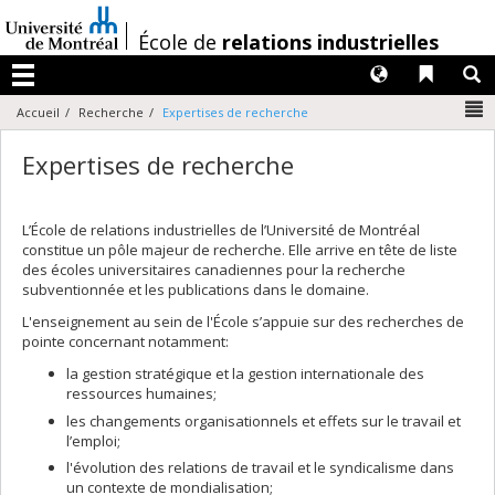
Passer
au
/
École de
relations industrielles
contenu
Langues
Liens 
R
Menu
N
Accueil
Recherche
Expertises de recherche
Expertises de recherche
L’École de relations industrielles de l’Université de Montréal
constitue un pôle majeur de recherche. Elle arrive en tête de liste
des écoles universitaires canadiennes pour la recherche
subventionnée et les publications dans le domaine.
L'enseignement au sein de l'École s’appuie sur des recherches de
pointe concernant notamment:
la gestion stratégique et la gestion internationale des
ressources humaines;
les changements organisationnels et effets sur le travail et
l’emploi;
l'évolution des relations de travail et le syndicalisme dans
un contexte de mondialisation;