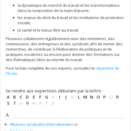
la dynamique du marché du travail et les transformations
dans la composition de la main-d’œuvre;
les enjeux du droit du travail et les institutions de protection
sociale;
la santé et le mieux-être au travail.
Plusieurs collaborent régulièrement avec des ministères, des
commissions, des entreprises et des syndicats afin de mener des
recherches, de contribuer à l’élaboration de politiques et de
pratiques novatrices ou encore pour donner des formations sur
des thématiques liées au monde du travail.
Pour la liste complète de nos experts, consultez le
répertoire de
l'École
.
Se rendre aux expertises débutant par la lettre :
A
B
C
D
E
F
G
H
I
J
K
L
M
N
O
P
Q
R
S
T
U
V
W
X
Y
Z
A
Alliances syndicales internationales
1