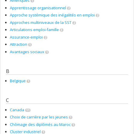
Amériques
1
Apprentissage organisationnel
2
Approche systémique des inégalités en emploi
2
Approches multiniveaux de la SST
2
Articulations emploi-famille
3
Assurance-emploi
2
Attraction
1
Avantages sociaux
1
B
Belgique
1
C
Canada
11
Choix de carrière par les jeunes
1
Chômage des diplômés au Maroc
1
Cluster industriel
1