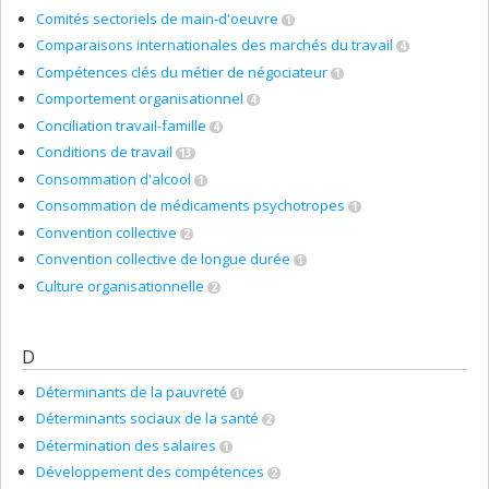
Comités sectoriels de main-d'oeuvre
1
Comparaisons internationales des marchés du travail
4
Compétences clés du métier de négociateur
1
Comportement organisationnel
4
Conciliation travail-famille
4
Conditions de travail
13
Consommation d'alcool
1
Consommation de médicaments psychotropes
1
Convention collective
2
Convention collective de longue durée
1
Culture organisationnelle
2
D
Déterminants de la pauvreté
1
Déterminants sociaux de la santé
2
Détermination des salaires
1
Développement des compétences
2