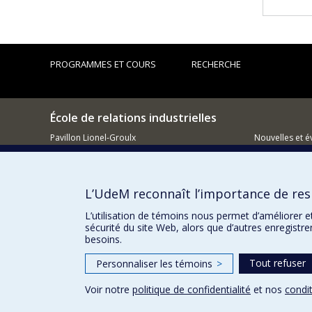
PROGRAMMES ET COURS
RECHERCHE
École de relations industrielles
Pavillon Lionel-Groulx
Nouvelles et 
3150, rue Jean-Brillant
Montréal (QC)
Comment so
H3T 1N8
L’UdeM reconnaît l’importance de resp
514 343-6111, poste 1268
Courriel
L’utilisation de témoins nous permet d’améliorer e
sécurité du site Web, alors que d’autres enregistr
besoins.
Tout refuser
Personnaliser les témoins
>
Voir notre
politique de confidentialité
et nos
condit
Confidentialité
Conditions d’utilisation
Paramètres des 