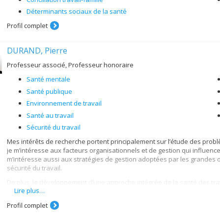
Déterminants sociaux de la santé
Profil complet
DURAND, Pierre
Professeur associé, Professeur honoraire
Santé mentale
Santé publique
Environnement de travail
Santé au travail
Sécurité du travail
Mes intérêts de recherche portent principalement sur l’étude des problè
je m’intéresse aux facteurs organisationnels et de gestion qui influence
m’intéresse aussi aux stratégies de gestion adoptées par les grandes o
sécurité du travail.
De plus, le développement d’une approche intégrée de la santé des trav
Lire plus…
de santé et celles qui sont reliées à l’exercice de leur profession fait l
l’amélioration à long terme de l’état de santé des travailleurs.
Profil complet