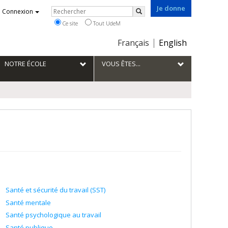
Je donne
Rechercher
Connexion
Rechercher
Ce site
Tout UdeM
Choix
Français
English
de
la
NOTRE ÉCOLE
VOUS ÊTES...
langue
Santé et sécurité du travail (SST)
Santé mentale
Santé psychologique au travail
Santé publique