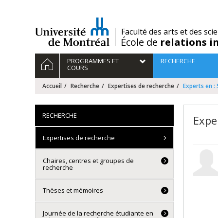
Passer
au
contenu
/
Faculté des arts et des sci
École de
relations i
Navigation
ACCUEIL
PROGRAMMES ET
RECHERCHE
principale
COURS
Accueil
Recherche
Expertises de recherche
Experts en :
RECHERCHE
Expe
Expertises de recherche
Chaires, centres et groupes de
recherche
Thèses et mémoires
Journée de la recherche étudiante en