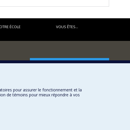
OTRE ÉCOLE
VOUS ÊTES...
FACULTÉ DES ARTS ET DES SCIENCES
Nos départements et écoles
Nos centres d'études
atoires pour assurer le fonctionnement et la
Nos programmes et cours
sation de témoins pour mieux répondre à vos
Université de