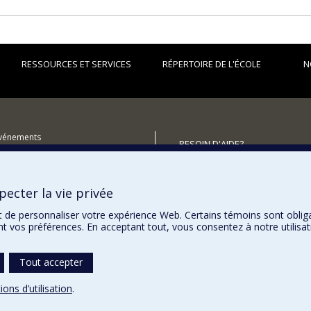
RESSOURCES ET SERVICES
RÉPERTOIRE DE L'ÉCOLE
N
événements
BESOIN D'AIDE?
utenir l'École?
Plan du site
Signaler une erreur
ecter la vie privée
Accessibilité
t de personnaliser votre expérience Web. Certains témoins sont oblig
ent vos préférences. En acceptant tout, vous consentez à notre utili
Tout accepter
ions d’utilisation
.
témoins