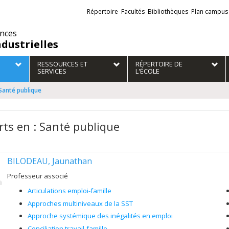
Liens
Répertoire
Facultés
Bibliothèques
Plan campus
externes
ences
ndustrielles
RESSOURCES ET
RÉPERTOIRE DE
SERVICES
L'ÉCOLE
 Santé publique
rts en : Santé publique
BILODEAU, Jaunathan
Professeur associé
Articulations emploi-famille
Approches multiniveaux de la SST
Approche systémique des inégalités en emploi
Conciliation travail-famille