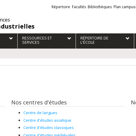
Liens
Répertoire
Facultés
Bibliothèques
Plan campus
externes
ences
ndustrielles
RESSOURCES ET
RÉPERTOIRE DE
SERVICES
L'ÉCOLE
Nos centres d'études
N
Centre de langues
Centre d'études asiatique
Centre d'études classiques
Centre d'études médiévales