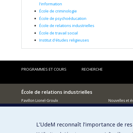
l'information
École de criminologie
École de psychoéducation
École de relations industrielles
École de travail social
Institut d'études religieuses
PROGRAMMES ET COURS
RECHERCHE
École de relations industrielles
Pavillon Lionel-Groulx
Nouvelles et 
3150, rue Jean-Brillant
Montréal (QC)
Comment so
H3T 1N8
L’UdeM reconnaît l’importance de resp
514 343-6111, poste 1268
Courriel