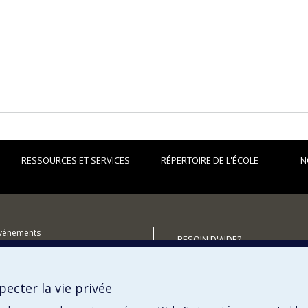
RESSOURCES ET SERVICES
RÉPERTOIRE DE L'ÉCOLE
N
événements
BESOIN D'AIDE?
utenir l'École?
Plan du site
Signaler une erreur
ecter la vie privée
Accessibilité