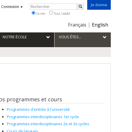
Je donne
Rechercher
Connexion
Rechercher
Ce site
Tout UdeM
Choix
Français
English
de
la
NOTRE ÉCOLE
VOUS ÊTES...
langue
os programmes et cours
Programmes d'entrée à l'université
Programmes interdisciplinaires 1er cycle
Programmes interdisciplinaires 2e et 3e cycles
Cours de langues