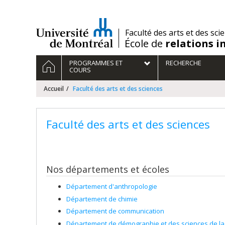
Passer
au
contenu
/
Faculté des arts et des sci
École de
relations i
Navigation
ACCUEIL
PROGRAMMES ET
RECHERCHE
principale
COURS
Accueil
Faculté des arts et des sciences
Faculté des arts et des sciences
Nos départements et écoles
Département d'anthropologie
Département de chimie
Département de communication
Département de démographie et des sciences de la