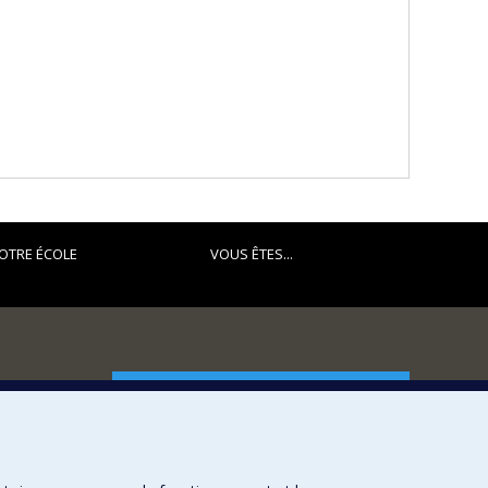
OTRE ÉCOLE
VOUS ÊTES...
FACULTÉ DES ARTS ET DES SCIENCES
Nos départements et écoles
Nos centres d'études