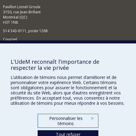
Pavillon Lionel-Groulx
3150, rue Jean-Brillant
Montréal (QC)
H3T 1N8
514 343-6111, poste 1268
Courriel
Nouvelles et événements
Comment soutenir l'École?
L’UdeM reconnaît l’importance de
respecter la vie privée
BESOIN D'AIDE?
L’utilisation de témoins nous permet d’améliorer et de
Plan du site
personnaliser votre expérience Web. Certains témoins
Signaler une erreur
sont obligatoires pour assurer le fonctionnement et la
sécurité du site Web, alors que d’autres enregistrent vos
Accessibilité
préférences. En acceptant tout, vous consentez à notre
utilisation de témoins pour mieux répondre à vos besoins.
FACULTÉ DES ARTS ET DES SCIENCES
Nos départements et écoles
Personnaliser les
>
témoins
Nos centres d'études
Tout refuser
Nos programmes et cours