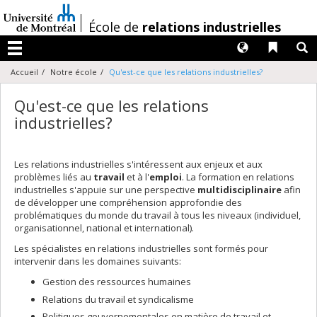
Passer
au
/
École de
relations industrielles
contenu
Langues
Liens 
R
Menu
Accueil
Notre école
Qu'est-ce que les relations industrielles?
Qu'est-ce que les relations
industrielles?
Les relations industrielles s'intéressent aux enjeux et aux
problèmes liés au
travail
et à l'
emploi
. La formation en relations
industrielles s'appuie sur une perspective
multidisciplinaire
afin
de développer une compréhension approfondie des
problématiques du monde du travail à tous les niveaux (individuel,
organisationnel, national et international).
Les spécialistes en relations industrielles sont formés pour
intervenir dans les domaines suivants:
Gestion des ressources humaines
Relations du travail et syndicalisme
Politiques gouvernementales en matière de travail et