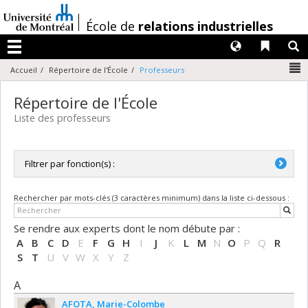
Passer
au
/
École de
relations industrielles
contenu
Langues
Liens 
R
Menu
N
Accueil
Répertoire de l'École
Professeurs
Répertoire de l'École
Liste des professeurs
Filtrer par fonction(s) :
Toutes les fonctions
Rechercher par mots-clés (3 caractères minimum) dans la liste ci-dessous :
Directrice / Directeur
Professeure adjointe / Professeur adjoint
Se rendre aux experts dont le nom débute par :
Professeure agrégée / Professeur agrégé
A
B
C
D
E
F
G
H
I
J
K
L
M
N
O
P
Q
R
Professeure titulaire / Professeur titulaire
S
T
U
V
W
X
Y
Z
A
AFOTA
Marie-Colombe