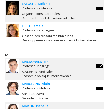
LAROCHE
Mélanie
Professeure titulaire
melanie.
Organisations patronales
Renouvellement de l'action collective
LIRIO
Pamela
Professeure agrégée
pamela.l
Gestion des ressources humaines
Développement des compétences à l'international
M
MACDONALD
Ian
Professeur agrégé
ian.mac
Stratégies syndicales
Économie politique internationale
MARCHAND
Alain
Professeur titulaire
alain.m
Santé au travail
Sécurité du travail
MARTIN
Isabelle