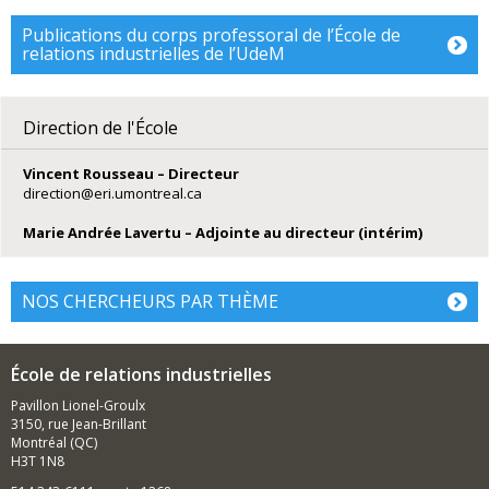
Publications du corps professoral de l’École de
relations industrielles de l’UdeM
Direction de l'École
Vincent Rousseau – Directeur
direction@eri.umontreal.ca
Marie Andrée Lavertu
– Adjointe au directeur (intérim)
NOS CHERCHEURS PAR THÈME
École de relations industrielles
Pavillon Lionel-Groulx
3150, rue Jean-Brillant
Montréal (QC)
H3T 1N8