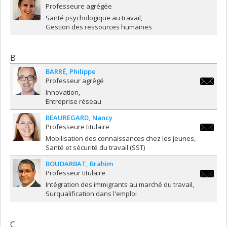
Professeure agrégée
Santé psychologique au travail
Gestion des ressources humaines
B
BARRÉ
Philippe
Professeur agrégé
philippe
Innovation
Entreprise réseau
BEAUREGARD
Nancy
Professeure titulaire
nancy.b
Mobilisation des connaissances chez les jeunes
Santé et sécurité du travail (SST)
BOUDARBAT
Brahim
Professeur titulaire
brahim.
Intégration des immigrants au marché du travail
Surqualification dans l'emploi
C