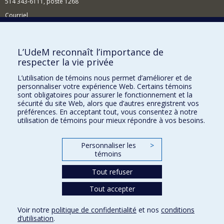
514 343-6111, poste 1268
Courriel
Nouvelles et événements
Comment soutenir l'École?
L’UdeM reconnaît l’importance de
respecter la vie privée
BESOIN D'AIDE?
L’utilisation de témoins nous permet d’améliorer et de
Plan du site
personnaliser votre expérience Web. Certains témoins
Signaler une erreur
sont obligatoires pour assurer le fonctionnement et la
sécurité du site Web, alors que d’autres enregistrent vos
Accessibilité
préférences. En acceptant tout, vous consentez à notre
utilisation de témoins pour mieux répondre à vos besoins.
FACULTÉ DES ARTS ET DES SCIENCES
Nos départements et écoles
Personnaliser les
>
témoins
Nos centres d'études
Tout refuser
Nos programmes et cours
Tout accepter
Confidentialité
Voir notre
politique de confidentialité
et nos
conditions
Conditions d’utilisation
d’utilisation
.