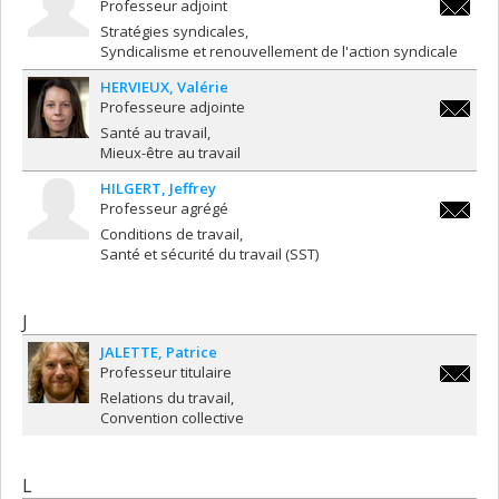
Professeur adjoint
pa.harv
Stratégies syndicales
Syndicalisme et renouvellement de l'action syndicale
HERVIEUX
Valérie
Professeure adjointe
valerie.
Santé au travail
Mieux-être au travail
HILGERT
Jeffrey
Professeur agrégé
jeffrey.
Conditions de travail
Santé et sécurité du travail (SST)
J
JALETTE
Patrice
Professeur titulaire
patrice.
Relations du travail
Convention collective
L