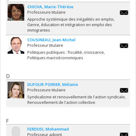
CHICHA
Marie-Thérèse
Professeure titulaire
marie-
Approche systémique des inégalités en emploi
therese
Genre, éducation et intégration en emploi des
immigrantes
COUSINEAU
Jean-Michel
Professeur titulaire
jean.mi
Politiques publiques : fiscalité, croissance
Politiques macroéconomiques
D
DUFOUR-POIRIER
Mélanie
Professeure titulaire
melanie.
Syndicalisme et renouvellement de l'action syndicale
poirier@
Renouvellement de l'action collective
F
FERDOSI
Mohammad
Professeur adjoint