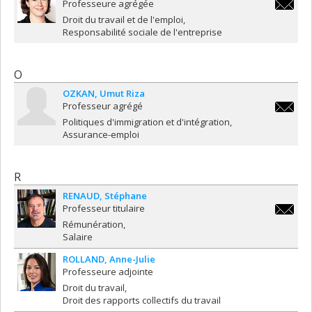
Professeure agrégée
isabelle
Droit du travail et de l'emploi
Responsabilité sociale de l'entreprise
O
OZKAN
Umut Riza
Professeur agrégé
umut.ri
Politiques d'immigration et d'intégration
Assurance-emploi
R
RENAUD
Stéphane
Professeur titulaire
stephan
Rémunération
Salaire
ROLLAND
Anne-Julie
Professeure adjointe
Droit du travail
Droit des rapports collectifs du travail