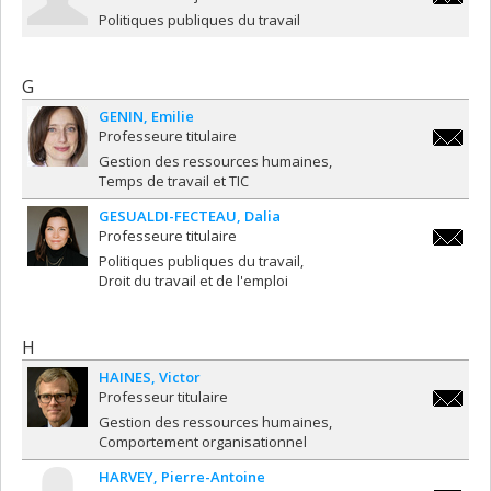
mohamma
Politiques publiques du travail
G
GENIN
Emilie
Professeure titulaire
emilie.g
Gestion des ressources humaines
Temps de travail et TIC
GESUALDI-FECTEAU
Dalia
Professeure titulaire
dalia.ges
Politiques publiques du travail
fecteau
Droit du travail et de l'emploi
H
HAINES
Victor
Professeur titulaire
victor.h
Gestion des ressources humaines
Comportement organisationnel
HARVEY
Pierre-Antoine