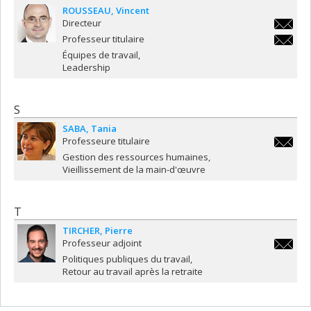
ROUSSEAU
Vincent
Directeur
vincent
Professeur titulaire
vincent
Équipes de travail
Leadership
S
SABA
Tania
Professeure titulaire
tania.s
Gestion des ressources humaines
Vieillissement de la main-d'œuvre
T
TIRCHER
Pierre
Professeur adjoint
pierre.t
Politiques publiques du travail
Retour au travail après la retraite