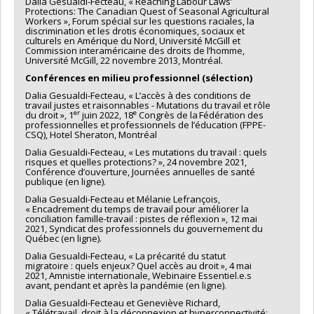
Dalia Gesualdi-Fecteau, « Reaching Labour Laws’
Protections: The Canadian Quest of Seasonal Agricultural
Workers », Forum spécial sur les questions raciales, la
discrimination et les drotis économiques, sociaux et
culturels en Amérique du Nord, Université McGill et
Commission interaméricaine des droits de l’homme,
Université McGill, 22 novembre 2013, Montréal.
Conférences en milieu professionnel (sélection)
Dalia Gesualdi-Fecteau, « L’accès à des conditions de
travail justes et raisonnables - Mutations du travail et rôle
er
e
du droit », 1
juin 2022, 18
Congrès de la Fédération des
professionnelles et professionnels de l’éducation (FPPE-
CSQ), Hotel Sheraton, Montréal
Dalia Gesualdi-Fecteau, « Les mutations du travail : quels
risques et quelles protections? », 24 novembre 2021,
Conférence d’ouverture, Journées annuelles de santé
publique (en ligne).
Dalia Gesualdi-Fecteau et Mélanie Lefrançois,
« Encadrement du temps de travail pour améliorer la
conciliation famille-travail : pistes de réflexion », 12 mai
2021, Syndicat des professionnels du gouvernement du
Québec (en ligne).
Dalia Gesualdi-Fecteau, « La précarité du statut
migratoire : quels enjeux? Quel accès au droit », 4 mai
2021, Amnistie internationale, Webinaire Essentiel.e.s
avant, pendant et après la pandémie (en ligne).
Dalia Gesualdi-Fecteau et Geneviève Richard,
« Télétravail, droit à la déconnexion et hyperconnectivité: