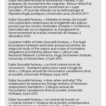
Dalia Gesualdi-Fecteau et Andréanne Thibault, « Les
pratiques de recrutement des migrants : Retour réflexif et
prospectif d’une recherche concernant un « sujet
e
sensible », 6
Journée d’étude sur la méthodologie et
l’épistémologie juridiques, Université Laval, 28 avril 2017.
Dalia Gesualdi-Fecteau, « Délimiter le temps de travail?
Une exploration (empirique) de la légitimité des balises
posées par les normes minimales d'emploi » Conférence
internationale sur la régulation, le changement et
l’environnement du travail, Université de Ottawa, 2
décembre 2015
Guylaine Vallée et Dalia Gesualdi-Fecteau, « The legal
boundaries between work time and personal time: an
empirical study of the nature and scope of normative
obligations provided by labour law », Labour Law
Research Network Conference, Hugo Sinzheimer Institute,
University of Amsterdam, 27 juin 2015.
Dalia Gesualdi-Fecteau, « Le droit comme stock de
ressources : Quelques jalons pour saisir l’usage du
droit », Colloque annuel de l’Association canadienne droit
et société, Université d’Ottawa, 4 juin 2015.
Dalia Gesualdi-Fecteau, « How, when and why? The
mobilization by temporary foreign workers of minimum
employment standards », Colloque annuel de
l’Association canadienne droit et société, Université
d’Ottawa, 4 juin 2015.
Dalia Gesualdi-Fecteau, « Le contrat de travail, un
« contrat nommé »? Analyse de la portée contemporaine