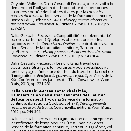
Guylaine Vallée et Dalia Gesualdi-Fecteau, « Le travail à la
demande et l’obligation de disponibilité des personnes
salariées : portée des balises fixées par la
Loi sur les
normes du travail
», dans Service de la formation continue,
Barreau du Québec, vol. 429,
Développements récents en
droit du travail
, Cowansville, Éditions Yvon Blais, 2017, pp.
257-297.
Dalia Gesualdi-Fecteau, « Compatibilité, complémentarité
ou chevauchement? Quelques observations sur les
rapports entre le
Code civil du Québec
et le droit du travail »
dans Service de la formation continue, Barreau du
Québec, vol. 396,
Développements récents en droit du travail
,
Cowansville, Éditions Yvon Blais, 2015, pp. 149-184.
Dalia Gesualdi-Fecteau, « Les droits au travail des
travailleurs étrangers temporaires « peu spécialisés » :
(petit) voyage à l’interface du droit du travail et du droit de
l’immigration »,
Redéfinir la gouvernance publique
, Actes de la
XXe Conférence des juristes de l’État, Cowansville, Yvon
Blais, 2013, pp. 221-281.
Dalia Gesualdi-Fecteau et Michel Lizée,
« L’interdiction des disparités : état des lieux et
détour prospectif »,
dans Service de la formation
continue, Barreau du Québec, vol. 348,
Développements
récents en droit du travail
, Cowansville, Éditions Yvon Blais,
2012, pp. 249-304.
Dalia Gesualdi-Fecteau, « Fragmentation de l'entreprise et
identification de l'employeur : Où est Charlie? » dans
Service de la formation continue, Barreau du Québec, vol.
293,
Développements récents en droit du travail
, Cowansville,