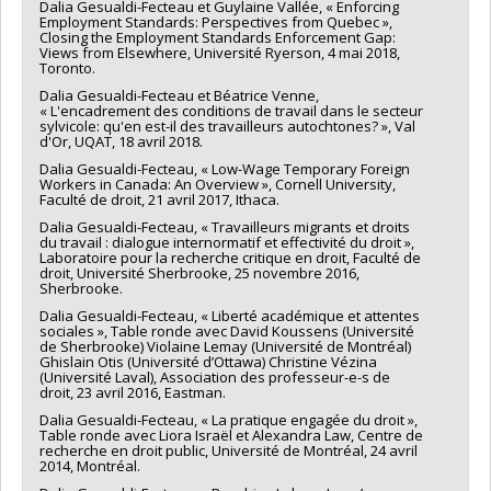
Dalia Gesualdi-Fecteau et Guylaine Vallée, « Enforcing
Employment Standards: Perspectives from Quebec »,
Closing the Employment Standards Enforcement Gap:
Views from Elsewhere, Université Ryerson, 4 mai 2018,
Toronto.
Dalia Gesualdi-Fecteau et Béatrice Venne,
« L'encadrement des conditions de travail dans le secteur
sylvicole: qu'en est-il des travailleurs autochtones? », Val
d'Or, UQAT, 18 avril 2018.
Dalia Gesualdi-Fecteau, « Low-Wage Temporary Foreign
Workers in Canada: An Overview », Cornell University,
Faculté de droit, 21 avril 2017, Ithaca.
Dalia Gesualdi-Fecteau, « Travailleurs migrants et droits
du travail : dialogue internormatif et effectivité du droit »,
Laboratoire pour la recherche critique en droit, Faculté de
droit, Université Sherbrooke, 25 novembre 2016,
Sherbrooke.
Dalia Gesualdi-Fecteau, « Liberté académique et attentes
sociales », Table ronde avec David Koussens (Université
de Sherbrooke) Violaine Lemay (Université de Montréal)
Ghislain Otis (Université d’Ottawa) Christine Vézina
(Université Laval), Association des professeur-e-s de
droit, 23 avril 2016, Eastman.
Dalia Gesualdi-Fecteau, « La pratique engagée du droit »,
Table ronde avec Liora Israël et Alexandra Law, Centre de
recherche en droit public, Université de Montréal, 24 avril
2014, Montréal.