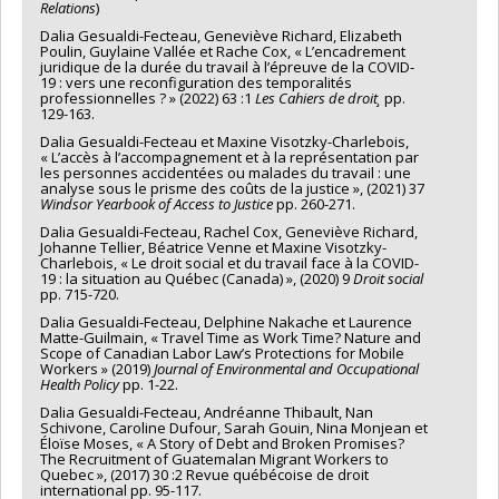
Relations
)
Dalia Gesualdi-Fecteau, Geneviève Richard, Elizabeth
Poulin, Guylaine Vallée et Rache Cox, « L’encadrement
juridique de la durée du travail à l’épreuve de la COVID-
19 : vers une reconfiguration des temporalités
professionnelles ? » (2022) 63 :1
Les Cahiers de droit¸
pp.
129-163.
Dalia Gesualdi-Fecteau et Maxine Visotzky-Charlebois,
« L’accès à l’accompagnement et à la représentation par
les personnes accidentées ou malades du travail : une
analyse sous le prisme des coûts de la justice », (2021) 37
Windsor Yearbook of Access to Justice
pp. 260-271.
Dalia Gesualdi-Fecteau, Rachel Cox, Geneviève Richard,
Johanne Tellier, Béatrice Venne et Maxine Visotzky-
Charlebois, « Le droit social et du travail face à la COVID-
19 : la situation au Québec (Canada) », (2020) 9
Droit social
pp. 715-720.
Dalia Gesualdi-Fecteau, Delphine Nakache et Laurence
Matte-Guilmain, « Travel Time as Work Time? Nature and
Scope of Canadian Labor Law’s Protections for Mobile
Workers » (2019)
Journal of Environmental and Occupational
Health Policy
pp. 1-22.
Dalia Gesualdi-Fecteau, Andréanne Thibault, Nan
Schivone, Caroline Dufour, Sarah Gouin, Nina Monjean et
Éloïse Moses, « A Story of Debt and Broken Promises?
The Recruitment of Guatemalan Migrant Workers to
Quebec », (2017) 30 :2 Revue québécoise de droit
international pp. 95-117.