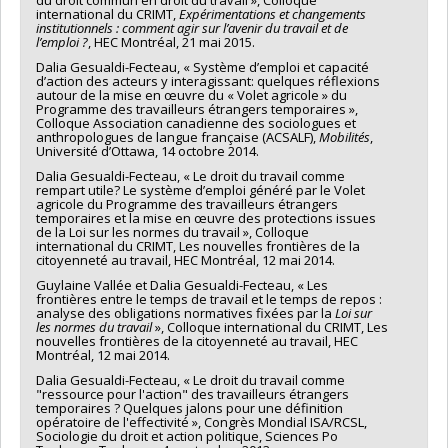
du droit commun en droit du travail », Colloque
international du CRIMT,
Expérimentations et changements
institutionnels : comment agir sur l’avenir du travail et de
l’emploi ?
, HEC Montréal, 21 mai 2015.
Dalia Gesualdi-Fecteau, « Système d’emploi et capacité
d’action des acteurs y interagissant: quelques réflexions
autour de la mise en œuvre du « Volet agricole » du
Programme des travailleurs étrangers temporaires »,
Colloque Association canadienne des sociologues et
anthropologues de langue française (ACSALF),
Mobilités
,
Université d’Ottawa, 14 octobre 2014.
Dalia Gesualdi-Fecteau, « Le droit du travail comme
rempart utile? Le système d’emploi généré par le Volet
agricole du Programme des travailleurs étrangers
temporaires et la mise en œuvre des protections issues
de la Loi sur les normes du travail », Colloque
international du CRIMT, Les nouvelles frontières de la
citoyenneté au travail, HEC Montréal, 12 mai 2014.
Guylaine Vallée et Dalia Gesualdi-Fecteau, « Les
frontières entre le temps de travail et le temps de repos :
analyse des obligations normatives fixées par la
Loi sur
les normes du travail
», Colloque international du CRIMT, Les
nouvelles frontières de la citoyenneté au travail, HEC
Montréal, 12 mai 2014.
Dalia Gesualdi-Fecteau, « Le droit du travail comme
"ressource pour l'action" des travailleurs étrangers
temporaires ? Quelques jalons pour une définition
opératoire de l'effectivité », Congrès Mondial ISA/RCSL,
Sociologie du droit et action politique, Sciences Po