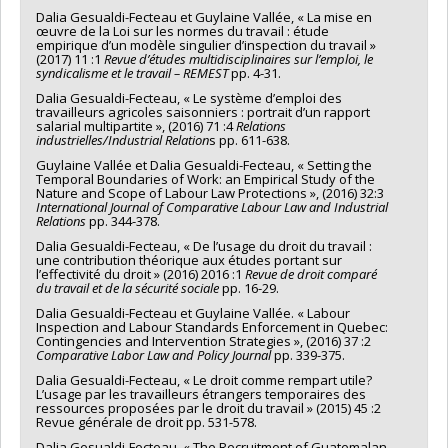
Dalia Gesualdi-Fecteau et Guylaine Vallée, « La mise en
œuvre de la Loi sur les normes du travail : étude
empirique d’un modèle singulier d’inspection du travail »
(2017) 11 :1
Revue d’études multidisciplinaires sur l’emploi, le
syndicalisme et le travail – REMEST
pp. 4-31.
Dalia Gesualdi-Fecteau, « Le système d’emploi des
travailleurs agricoles saisonniers : portrait d’un rapport
salarial multipartite », (2016) 71 :4
Relations
industrielles/Industrial Relation
s pp. 611-638.
Guylaine Vallée et Dalia Gesualdi-Fecteau, « Setting the
Temporal Boundaries of Work: an Empirical Study of the
Nature and Scope of Labour Law Protections », (2016) 32:3
International Journal of Comparative Labour Law and Industrial
Relations
pp. 344-378.
Dalia Gesualdi-Fecteau, « De l’usage du droit du travail :
une contribution théorique aux études portant sur
l’effectivité du droit » (2016) 2016 :1
Revue de droit comparé
du travail et de la sécurité sociale
pp. 16-29.
Dalia Gesualdi-Fecteau et Guylaine Vallée. « Labour
Inspection and Labour Standards Enforcement in Quebec:
Contingencies and Intervention Strategies », (2016) 37 :2
Comparative Labor Law and Policy Journal
pp. 339-375.
Dalia Gesualdi-Fecteau, « Le droit comme rempart utile?
L’usage par les travailleurs étrangers temporaires des
ressources proposées par le droit du travail » (2015) 45 :2
Revue générale de droit pp. 531-578.
Dalia Gesualdi-Fecteau, « The Recruitment of Guatemalan