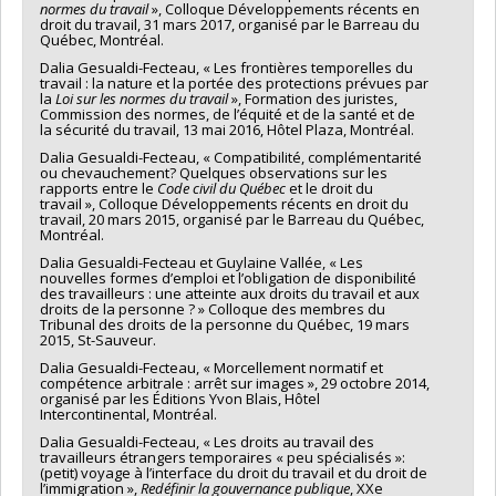
normes du travail
», Colloque Développements récents en
droit du travail, 31 mars 2017, organisé par le Barreau du
Québec, Montréal.
Dalia Gesualdi-Fecteau, « Les frontières temporelles du
travail : la nature et la portée des protections prévues par
la
Loi sur les normes du travail
», Formation des juristes,
Commission des normes, de l’équité et de la santé et de
la sécurité du travail, 13 mai 2016, Hôtel Plaza, Montréal.
Dalia Gesualdi-Fecteau, « Compatibilité, complémentarité
ou chevauchement? Quelques observations sur les
rapports entre le
Code civil du Québec
et le droit du
travail », Colloque Développements récents en droit du
travail, 20 mars 2015, organisé par le Barreau du Québec,
Montréal.
Dalia Gesualdi-Fecteau et Guylaine Vallée, « Les
nouvelles formes d’emploi et l’obligation de disponibilité
des travailleurs : une atteinte aux droits du travail et aux
droits de la personne ? » Colloque des membres du
Tribunal des droits de la personne du Québec, 19 mars
2015, St-Sauveur.
Dalia Gesualdi-Fecteau, « Morcellement normatif et
compétence arbitrale : arrêt sur images », 29 octobre 2014,
organisé par les Éditions Yvon Blais, Hôtel
Intercontinental, Montréal.
Dalia Gesualdi-Fecteau, « Les droits au travail des
travailleurs étrangers temporaires « peu spécialisés »:
(petit) voyage à l’interface du droit du travail et du droit de
l’immigration »,
Redéfinir la gouvernance publique
, XXe