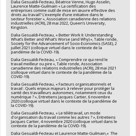
Dalia Gesualdi-Fecteau, Béatrice Venne, Hugo Asselin,
Laurence Matte-Guilmain « La certification des
entreprises comme outil de mise en œuvre effective des
droits au travail? L’exemple d’une initiative dans le
secteur forestier », Association canadienne des relations
industrielles (ACRI), 28 mai 2022, Queen’s University,
Kingston.
Dalia Gesualdi-Fecteau, « Better Work II: Understanding
What’s Better and What’s Worse (and Why) », Table ronde,
Society for the Advancement of Socio-Economics (SASE), 2
juillet 2021 (colloque virtuel dans le contexte de la
pandémie de la COVID-19).
Dalia Gesualdi-Fecteau, « Comprendre ce qui rend le
travail meilleur ou pire », Table ronde, Association
canadienne des relations industrielles (ACRI), 28 mai 2021
(colloque virtuel dans le contexte de la pandémie de la
COVID-19).
Dalia Gesualdi-Fecteau, « Facteurs organisationnels et
travail : Quels enjeux majeurs à relever pour protéger la
santé des travailleurs autonomes, notamment ceux du
numérique ? », Entretiens Jacques Cartier, 6 novembre
2020 (colloque virtuel dans le contexte de la pandémie de
la COVID-19).
Dalia Gesualdi-Fecteau, « Le télétravail, un mode
d'organisation du travail comme les autres ? », Entretiens
Jacques Cartier, 4 novembre 2020 (colloque virtuel dans le
contexte de la pandémie de la COVID-19).
Dalia Gesualdi-Fecteau et Laurence Matte-Guilmain,« The