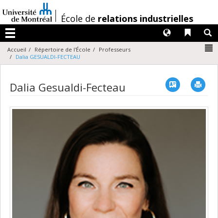
Passer
au
/
École de
relations industrielles
contenu
Langues
Liens 
R
Menu
N
Accueil
Répertoire de l'École
Professeurs
Dalia GESUALDI-FECTEAU
Vcard
Imp
Dalia Gesualdi-Fecteau