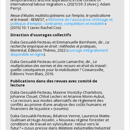
international labour migration », (2021) 59 :3 (Avec J. Adam
Perry)
Revue d’études multidisciplinaires sur l’emploi, le syndicalisme
et le travail - REMEST
, «
Réforme de l'assurance-chômage et
politique d'emploi : contrainte, compétition et mobilité
»
(2015) 10 :1 (avec Rachel Cox)
Direction d’ouvrages collectifs
Dalia Gesualdi-Fecteau et Emmanuelle Bernheim, dir.,
La
recherche empirique en droit : méthodes et pratiques
,
Montréal, Éditions Thémis, 2022 (
ouvrage intégralement
disponible en ligne
).
Dalia Gesualdi-Fecteau et Lucie Lamarche, dir.,
La
multiplication des normes et des recours en droit du travail :
quelles conséquences pour la mobilisation
? Cowansville,
Éditions Yvon Blais, 2016.
Publications dans des revues avec comité de
lecture
Dalia Gesualdi-Fecteau, Maxine Visotzky-Charlebois,
Johanne Clouet, Chloé Leclerc et Arianne Morin-Aubut,
« Le recours aux modes alternatifs de règlement des
conflits au prisme d’une analyse des coûts humains et
financiers de la justice » (soumis)
Dalia Gesualdi-Fecteau, Béatrice Venne, Laurence Matte-
Guilmain et Hugo Asselin, « Nouveau régime forestier et
conditions de travail en sylviculture : retour vers le
futur? » (sous presse dans
Relations industrielles/Industrial