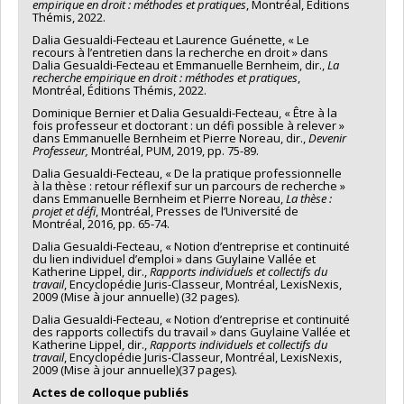
empirique en droit : méthodes et pratiques
, Montréal, Éditions
Thémis, 2022.
Dalia Gesualdi-Fecteau et Laurence Guénette, « Le
recours à l’entretien dans la recherche en droit » dans
Dalia Gesualdi-Fecteau et Emmanuelle Bernheim, dir.,
La
recherche empirique en droit : méthodes et pratiques
,
Montréal, Éditions Thémis, 2022.
Dominique Bernier et Dalia Gesualdi-Fecteau, « Être à la
fois professeur et doctorant : un défi possible à relever »
dans Emmanuelle Bernheim et Pierre Noreau, dir.,
Devenir
Professeur,
Montréal, PUM, 2019, pp. 75-89.
Dalia Gesualdi-Fecteau, « De la pratique professionnelle
à la thèse : retour réflexif sur un parcours de recherche »
dans Emmanuelle Bernheim et Pierre Noreau,
La thèse :
projet et défi
, Montréal, Presses de l’Université de
Montréal, 2016, pp. 65-74.
Dalia Gesualdi-Fecteau, « Notion d’entreprise et continuité
du lien individuel d’emploi » dans Guylaine Vallée et
Katherine Lippel, dir.,
Rapports individuels et collectifs du
travail
, Encyclopédie Juris-Classeur, Montréal, LexisNexis,
2009 (Mise à jour annuelle) (32 pages).
Dalia Gesualdi-Fecteau, « Notion d’entreprise et continuité
des rapports collectifs du travail » dans Guylaine Vallée et
Katherine Lippel, dir.,
Rapports individuels et collectifs du
travail
, Encyclopédie Juris-Classeur, Montréal, LexisNexis,
2009 (Mise à jour annuelle)(37 pages).
Actes de colloque publiés