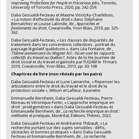
Improving Protections for People in Precarious Jobs
, Toronto,
University of Toronto Press, 2020, pp. 242-259.
Dalia Gesualdi-Fecteau et Maxine Visotzky-Charlebois,
« La notion d’effectivité du droit » dans Stéphane
Bernatchez et Louise Lalonde, dir.,
Approches et
fondements du droit
, Cowansville, Yvon Blais, 2019, pp. 325-
362.
Dalia Gesualdi-Fecteau, « Les clauses de disparités de
traitement dans les conventions collectives : portrait du
paysage législatif québécois »
,
dans Léa Fontaine, dir.,
75ième anniversaire du Wagner Act : Où en sont les rapports
collectifs du travail au Québec?
, Actes de la XIe Journée de
droit social et du travail organisée par l’UQAM le 19 mars
2010, Cowansville, Yvon Blais, 2013, pp. 63-108
Chapitres de livre (non révisés par les pairs)
Dalia Gesualdi-Fecteau et Lucie Lamarche, « Repenser les
articulations entre le droit du travail et le droit de la
protection sociale », Wilson et Lafleur,
à paraitre
.
Emmanuelle Bernheim, Dalia Gesualdi-Fecteau, Pierre
Noreau et Véronique Fortin, « L’approche empirique en
droit : prolégomènes » dans Dalia Gesualdi-Fecteau et
Emmanuelle Bernheim, dir.,
La recherche empirique en droit :
méthodes et pratiques
, Montréal, Éditions Thémis, 2022.
Dalia Gesualdi-Fecteau et Andréanne Thibault, « La
recherche portant sur des sujets sensibles : défis,
obstacles et bonnes pratiques » dans Dalia Gesualdi-
Fecteau et Emmanuelle Bernheim, dir.,
La recherche