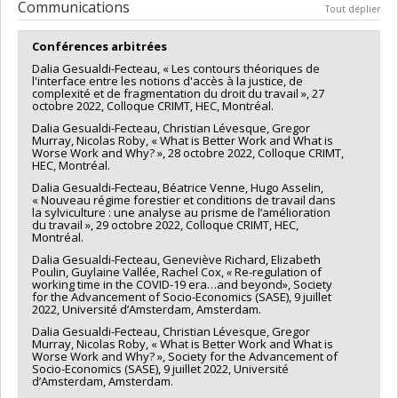
Communications
Tout déplier
Conférences arbitrées
Dalia Gesualdi-Fecteau, « Les contours théoriques de
l'interface entre les notions d'accès à la justice, de
complexité et de fragmentation du droit du travail », 27
octobre 2022, Colloque CRIMT, HEC, Montréal.
Dalia Gesualdi-Fecteau, Christian Lévesque, Gregor
Murray, Nicolas Roby, « What is Better Work and What is
Worse Work and Why? », 28 octobre 2022, Colloque CRIMT,
HEC, Montréal.
Dalia Gesualdi-Fecteau, Béatrice Venne, Hugo Asselin,
« Nouveau régime forestier et conditions de travail dans
la sylviculture : une analyse au prisme de l’amélioration
du travail », 29 octobre 2022, Colloque CRIMT, HEC,
Montréal.
Dalia Gesualdi-Fecteau, Geneviève Richard, Elizabeth
Poulin, Guylaine Vallée, Rachel Cox,
«
Re-regulation of
working time in the COVID-19 era…and beyond», Society
for the Advancement of Socio-Economics (SASE), 9 juillet
2022, Université d’Amsterdam, Amsterdam.
Dalia Gesualdi-Fecteau, Christian Lévesque, Gregor
Murray, Nicolas Roby, « What is Better Work and What is
Worse Work and Why? », Society for the Advancement of
Socio-Economics (SASE), 9 juillet 2022, Université
d’Amsterdam, Amsterdam.