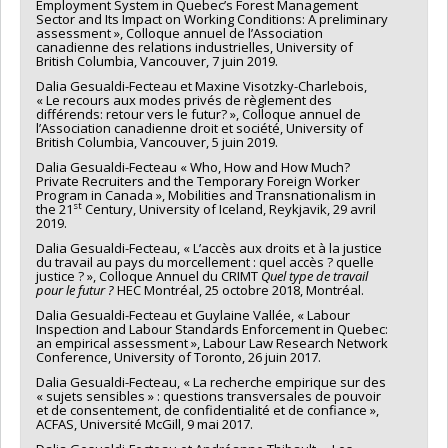
Employment System in Quebec’s Forest Management
Sector and Its Impact on Working Conditions: A preliminary
assessment », Colloque annuel de l’Association
canadienne des relations industrielles, University of
British Columbia, Vancouver, 7 juin 2019.
Dalia Gesualdi-Fecteau et Maxine Visotzky-Charlebois,
« Le recours aux modes privés de règlement des
différends: retour vers le futur? », Colloque annuel de
l’Association canadienne droit et société, University of
British Columbia, Vancouver, 5 juin 2019.
Dalia Gesualdi-Fecteau « Who, How and How Much?
Private Recruiters and the Temporary Foreign Worker
Program in Canada », Mobilities and Transnationalism in
st
the 21
Century, University of Iceland, Reykjavik, 29 avril
2019.
Dalia Gesualdi-Fecteau, « L’accès aux droits et à la justice
du travail au pays du morcellement : quel accès ? quelle
justice ? », Colloque Annuel du CRIMT
Quel type de travail
pour le futur ?
HEC Montréal, 25 octobre 2018, Montréal.
Dalia Gesualdi-Fecteau et Guylaine Vallée, « Labour
Inspection and Labour Standards Enforcement in Quebec:
an empirical assessment », Labour Law Research Network
Conference, University of Toronto, 26 juin 2017.
Dalia Gesualdi-Fecteau, « La recherche empirique sur des
« sujets sensibles » : questions transversales de pouvoir
et de consentement, de confidentialité et de confiance »,
ACFAS, Université McGill, 9 mai 2017.