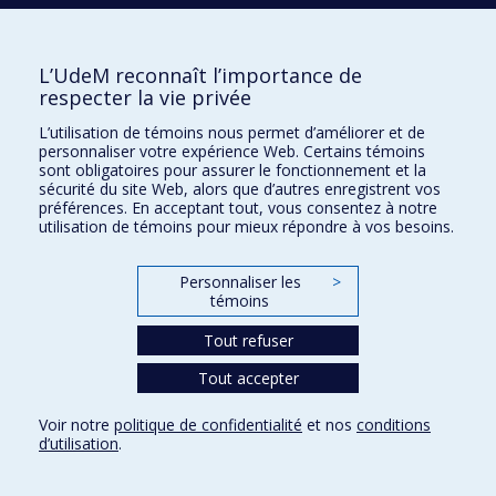
J
JALETTE
Patrice
L’UdeM reconnaît l’importance de
respecter la vie privée
L’utilisation de témoins nous permet d’améliorer et de
L
personnaliser votre expérience Web. Certains témoins
sont obligatoires pour assurer le fonctionnement et la
LAROCHE
Mélanie
sécurité du site Web, alors que d’autres enregistrent vos
préférences. En acceptant tout, vous consentez à notre
utilisation de témoins pour mieux répondre à vos besoins.
LIRIO
Pamela
Personnaliser les
>
témoins
Tout refuser
M
Tout accepter
MACDONALD
Ian
Voir notre
politique de confidentialité
et nos
conditions
d’utilisation
.
MARCHAND
Alain