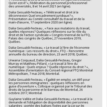
Qu’en est-il? », Fédération du personnel professionnel
des universités, 8 et 14 avril 2021 (en ligne).
Dalia Gesualdi-Fecteau, « Télétravail et droit à la
déconnexion Quel encadrement juridique? »,
Présentation au Comité consultatif du travail et de la
main-d’œuvre, 17 septembre 2020 (en ligne).
Dalia Gesualdi-Fecteau , « Face aux mutations du travail,
quelles réponses? Quelques réflexions sur le rôle du
droit et de l’action syndicale » Congrès triennal de la FTQ,
Palais des congrès de Québec, 27 novembre 2019,
Québec.
Dalia Gesualdi-Fecteau, « Le travail à l’ère de l’économie
numérique : Les ressorts du droit », FTQ – Rencontre
annuelle du bureau de direction, 23 avril 2018, Québec.
Urwana Coiquaud, Dalia Gesualdi-Fecteau, Gregor
Murray et Matthieu Pélard, « Le travail à l’ère du
numérique : Quels enjeux ? Quelle réponse du droit ? »,
Assemblée d’orientation du Conseil régional FTQ Montréal
Métropolitain, 7 mai 2018, Montréal.
Dalia Gesualdi-Fecteau, « Égalité en emploi, un défi pour
les personnes immigrantes : quelques réflexions en
guise d’ouverture », Colloque organisé par le Tribunal des
droits de la personne et le Barreau de Montréal, 26
octobre 2017, Montréal.
Guylaine Vallée et Dalia Gesualdi-Fecteau, « Le travail à la
demande et l’obligation de disponibilité des personnes
salariées : portée des balises fixées par la
Loi sur les