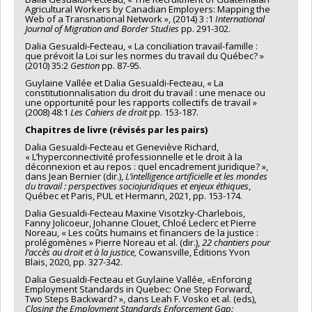
Agricultural Workers by Canadian Employers: Mapping the
Web of a Transnational Network », (2014) 3 :1
International
Journal of Migration and Border Studies
pp. 291-302.
Dalia Gesualdi-Fecteau, « La conciliation travail-famille :
que prévoit la Loi sur les normes du travail du Québec? »
(2010) 35:2
Gestion
pp. 87-95.
Guylaine Vallée et Dalia Gesualdi-Fecteau, « La
constitutionnalisation du droit du travail : une menace ou
une opportunité pour les rapports collectifs de travail »
(2008) 48:1
Les Cahiers de droit
pp. 153-187.
Chapitres de livre (révisés par les pairs)
Dalia Gesualdi-Fecteau et Geneviève Richard,
« L’hyperconnectivité professionnelle et le droit à la
déconnexion et au repos : quel encadrement juridique? »,
dans Jean Bernier (dir.),
L’intelligence artificielle et les mondes
du travail : perspectives sociojuridiques et enjeux éthiques
,
Québec et Paris, PUL et Hermann, 2021, pp. 153-174.
Dalia Gesualdi-Fecteau Maxine Visotzky-Charlebois,
Fanny Jolicoeur, Johanne Clouet, Chloé Leclerc et Pierre
Noreau, « Les coûts humains et financiers de la justice :
prolégomènes » Pierre Noreau et al. (dir.),
22 chantiers pour
l’accès au droit et à la justice,
Cowansville, Éditions Yvon
Blais, 2020, pp. 327-342.
Dalia Gesualdi-Fecteau et Guylaine Vallée, «Enforcing
Employment Standards in Quebec: One Step Forward,
Two Steps Backward? », dans Leah F. Vosko et al. (eds),
Closing the Employment Standards Enforcement Gap: