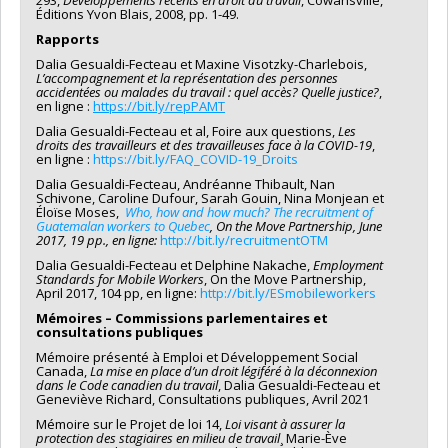
Éditions Yvon Blais, 2008, pp. 1-49.
Rapports
Dalia Gesualdi-Fecteau et Maxine Visotzky-Charlebois,
L’accompagnement et la représentation des personnes
accidentées ou malades du travail
: quel accès? Quelle justice?
,
en ligne :
https://bit.ly/repPAMT
Dalia Gesualdi-Fecteau et al, Foire aux questions,
Les
droits des travailleurs et des travailleuses face à la COVID-19
,
en ligne :
https://bit.ly/FAQ_COVID-19_Droits
Dalia Gesualdi-Fecteau, Andréanne Thibault, Nan
Schivone, Caroline Dufour, Sarah Gouin, Nina Monjean et
Éloïse Moses,
Who, how and how much? The recruitment of
Guatemalan workers to Quebec
, On the Move Partnership, June
2017, 19 pp., en ligne:
http://bit.ly/recruitmentOTM
Dalia Gesualdi-Fecteau et Delphine Nakache,
Employment
Standards for Mobile Workers
, On the Move Partnership,
April 2017, 104 pp, en ligne:
http://bit.ly/ESmobileworkers
Mémoires – Commissions parlementaires et
consultations publiques
Mémoire présenté à Emploi et Développement Social
Canada,
La mise en place d’un droit légiféré à la déconnexion
dans le Code canadien du travail
, Dalia Gesualdi-Fecteau et
Geneviève Richard, Consultations publiques, Avril 2021
Mémoire sur le Projet de loi 14,
Loi visant à assurer la
protection des stagiaires en milieu de travail
¸ Marie-Ève