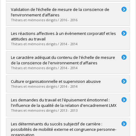
Lien vers le document dans Papyrus
Diplômé(e) :
Tabi Nseng, Nancy Emmanuelle
Validation de l’échelle de mesure de la conscience de
Cycle :
Maîtrise
l’environnement d’affaires
Diplôme obtenu :
M. Sc.
Thèses et mémoires dirigés / 2016 - 2016
Lien vers le document dans Papyrus
Diplômé(e) :
Calomfirescu, Radu
Les réactions affectives à un évènement corporatif et les
Cycle :
Maîtrise
attitudes au travail
Diplôme obtenu :
M. Sc.
Thèses et mémoires dirigés / 2014 - 2014
Lien vers le document dans Papyrus
Diplômé(e) :
Dubé, Marie-Elen
Le caractère adéquat du contenu de l'échelle de mesure
Cycle :
Maîtrise
de la conscience de l'environnement d'affaires
Diplôme obtenu :
M. Sc.
Thèses et mémoires dirigés / 2014 - 2014
Lien vers le document dans Papyrus
Diplômé(e) :
Lessard, Christophe
Culture organisationnelle et supervision abusive
Cycle :
Maîtrise
Thèses et mémoires dirigés / 2014 - 2014
Diplôme obtenu :
M. Sc.
Lien vers le document dans Papyrus
Diplômé(e) :
Adangnito, Christine
Les demandes du travail et l'épuisement émotionnel :
Cycle :
Maîtrise
l'influence de la qualité de la relation d'encadrement LMX
Diplôme obtenu :
M. Sc.
Thèses et mémoires dirigés / 2013 - 2013
Lien vers le document dans Papyrus
Diplômé(e) :
Houle-Ouellette, Olivier
Les déterminants du succès subjectif de carrière :
Cycle :
Maîtrise
possibilités de mobilité externe et congruence personne-
Diplôme obtenu :
M. Sc.
organisation