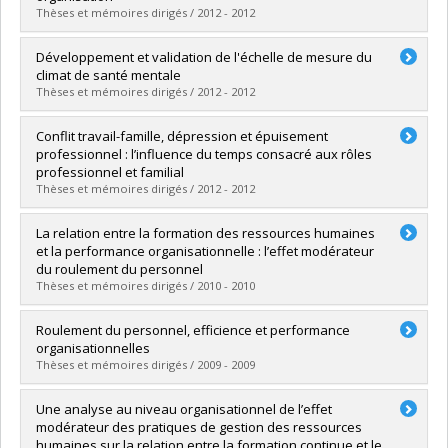
Lien vers le document dans Papyrus
Thèses et mémoires dirigés / 2012 - 2012
Diplômé(e) :
Hamouche, Salima
Développement et validation de l'échelle de mesure du
Cycle :
Maîtrise
climat de santé mentale
Diplôme obtenu :
M. Sc.
Thèses et mémoires dirigés / 2012 - 2012
Lien vers le document dans Papyrus
Diplômé(e) :
Pulido, Bibiana
Conflit travail-famille, dépression et épuisement
Cycle :
Maîtrise
professionnel : l’influence du temps consacré aux rôles
Diplôme obtenu :
M. Sc.
professionnel et familial
Lien vers le document dans Papyrus
Thèses et mémoires dirigés / 2012 - 2012
Diplômé(e) :
Desrosiers, Jean-Philip
La relation entre la formation des ressources humaines
Cycle :
Maîtrise
et la performance organisationnelle : l’effet modérateur
Diplôme obtenu :
M. Sc.
du roulement du personnel
Lien vers le document dans Papyrus
Thèses et mémoires dirigés / 2010 - 2010
Diplômé(e) :
Dragomir, Maria D.
Roulement du personnel, efficience et performance
Cycle :
Maîtrise
organisationnelles
Diplôme obtenu :
M. Sc.
Thèses et mémoires dirigés / 2009 - 2009
Lien vers le document dans Papyrus
Diplômé(e) :
Vranckx, Geoffroy
Une analyse au niveau organisationnel de l’effet
Cycle :
Maîtrise
modérateur des pratiques de gestion des ressources
Diplôme obtenu :
M. Sc.
humaines sur la relation entre la formation continue et le