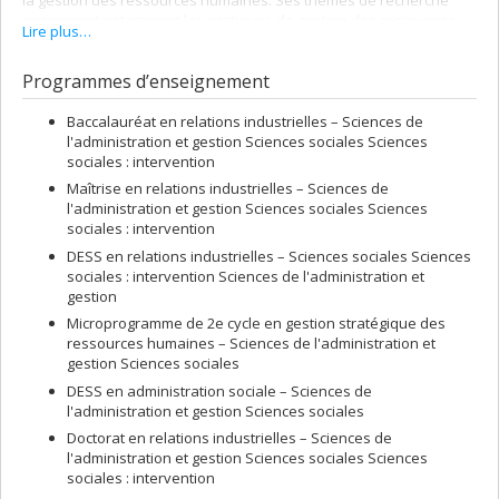
la gestion des ressources humaines. Ses thèmes de recherche
concernent notamment les pratiques de gestion des ressources
Lire plus…
humaines à haute performance et leur influence sur le
comportement organisationnel et la santé et le mieux-être au
Programmes d’enseignement
travail. Ses travaux de recherche ont fait l’objet de nombreux
articles publiés notamment dans Industrial and Labor Relations
Review, Journal of Occupational Health Psychology, Human
Baccalauréat en relations industrielles – Sciences de
Resource Management, Human Resource Planning, Work & Stress,
l'administration et gestion Sciences sociales Sciences
et Relations Industrielles (Laval). Coauteur du livre pédagogique
sociales : intervention
Relever les défis de la gestion des ressources humaines, ses
Maîtrise en relations industrielles – Sciences de
travaux ont aussi fait l’objet de nombreux chapitres d’ouvrages
l'administration et gestion Sciences sociales Sciences
collectifs. Il intervient comme chercheur, consultant ou formateur
sociales : intervention
dans de nombreuses organisations publiques et privées.
DESS en relations industrielles – Sciences sociales Sciences
sociales : intervention Sciences de l'administration et
gestion
Microprogramme de 2e cycle en gestion stratégique des
ressources humaines – Sciences de l'administration et
gestion Sciences sociales
DESS en administration sociale – Sciences de
l'administration et gestion Sciences sociales
Doctorat en relations industrielles – Sciences de
l'administration et gestion Sciences sociales Sciences
sociales : intervention