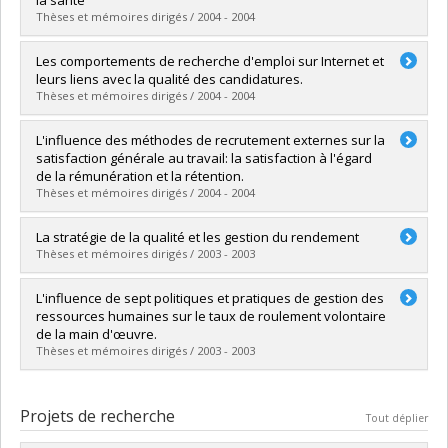
Diplôme obtenu :
M. Sc.
Thèses et mémoires dirigés / 2004 - 2004
Lien vers le document dans Papyrus
Diplômé(e) :
Tinchon, Marisol
Les comportements de recherche d'emploi sur Internet et
Cycle :
Maîtrise
leurs liens avec la qualité des candidatures.
Diplôme obtenu :
M. Sc.
Thèses et mémoires dirigés / 2004 - 2004
Lien vers le document dans Papyrus
Diplômé(e) :
THOMAS, Lorraine
L'influence des méthodes de recrutement externes sur la
Cycle :
Maîtrise
satisfaction générale au travail: la satisfaction à l'égard
Diplôme obtenu :
M. Sc.
de la rémunération et la rétention.
Lien vers le document dans Papyrus
Thèses et mémoires dirigés / 2004 - 2004
Diplômé(e) :
BILODEAU, Mathieu
La stratégie de la qualité et les gestion du rendement
Cycle :
Maîtrise
Thèses et mémoires dirigés / 2003 - 2003
Diplôme obtenu :
M. Sc.
Lien vers le document dans Papyrus
Diplômé(e) :
Marcoux, Alexandre
L'influence de sept politiques et pratiques de gestion des
Cycle :
Maîtrise
ressources humaines sur le taux de roulement volontaire
Diplôme obtenu :
M. Sc.
de la main d'œuvre.
Lien vers le document dans Papyrus
Thèses et mémoires dirigés / 2003 - 2003
Diplômé(e) :
LAROSE, Karine
Cycle :
Maîtrise
Projets de recherche
Tout déplier
Diplôme obtenu :
M. Sc.
Lien vers le document dans Papyrus