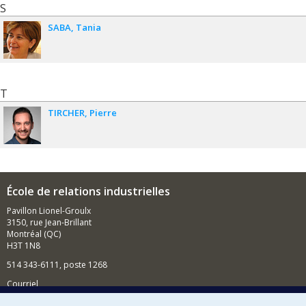
S
SABA
Tania
T
TIRCHER
Pierre
École de relations industrielles
Pavillon Lionel-Groulx
3150, rue Jean-Brillant
Montréal (QC)
H3T 1N8
514 343-6111, poste 1268
Courriel
Nouvelles et événements