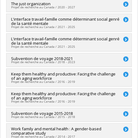
The just organization
Projet de recherche au Canada / 2020 - 2027
Chercheur principal :
L'interface travail-famille comme déterminant social genré
Victor Haines
de la santé mentale
Co-chercheurs :
Alain Marchand
,
Sylvie Guerrero
Projet de recherche au Canada / 2021 - 2025
Sources de financement :
CRSH/Conseil de recherches en
sciences humaines du Canada
Chercheur principal :
L'interface travail-famille comme déterminant social genré
Amélie Quesnel-Vallée
Programmes de subvention :
PVXXXXXX-Subvention Savoir
de la santé mentale
Co-chercheurs :
Victor Haines
,
Nancy Beauregard
Projet de recherche au Canada / 2021 - 2025
Sources de financement :
IRSC/Instituts de recherche en
santé du Canada
Chercheur principal :
Subvention de voyage 2018-2021
Amélie Quesnel-Vallée
Programmes de subvention :
PVXX5647-(MOP) Subvention de
Projet de recherche au Canada / 2018 - 2023
Co-chercheurs :
Victor Haines
,
Nancy Beauregard
,
Jaunathan
fonctionnement incluant les subventions de fonctionnement
Bilodeau
programmatiques (général)
Chercheur principal :
Keep them healthy and productive: Facing the challenge
Victor Haines
Sources de financement :
IRSC/Instituts de recherche en
of an aging workforce
Sources de financement :
CRSH/Conseil de recherches en
santé du Canada
Projet de recherche au Canada / 2016 - 2019
sciences humaines du Canada
Programmes de subvention :
PVXXXXXX-(PJT) Subvention
Programmes de subvention :
PVXXXXXX-Subventions
Projet
Chercheur principal :
Keep them healthy and productive: Facing the challenge
Alain Marchand
d'échange de connaissances
of an aging workforce
Co-chercheurs :
Alain Lesage
,
Pierre Durand
,
Brahim
Projet de recherche au Canada / 2016 - 2019
Boudarbat
,
Victor Haines
,
Nancy Beauregard
,
Christian
Gérard Voirol
Chercheur principal :
Subvention de voyage 2015-2018
Alain Marchand
Sources de financement :
CRSH/Conseil de recherches en
Projet de recherche au Canada / 2015 - 2018
Co-chercheurs :
Alain Lesage
,
Pierre Durand
,
Brahim
sciences humaines du Canada
Boudarbat
,
Victor Haines
,
Nancy Beauregard
,
Christian
Programmes de subvention :
PVX99097-Subvention de
Chercheur principal :
Work family and mental health : A gender-based
Victor Haines
Gérard Voirol
développement de partenariat
comparative study
Sources de financement :
CRSH/Conseil de recherches en
Sources de financement :
IRSC/Instituts de recherche en
Projet de recherche au Canada / 2014 - 2017