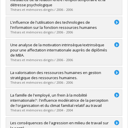
Diplôme obtenu :
M. Sc.
détresse psychologique
Lien vers le document dans Papyrus
Thèses et mémoires dirigés / 2006 - 2006
Diplômé(e) :
Hains, Julie
L'influence de l'utilisation des technologies de
Cycle :
Maîtrise
l'information sur la fonction ressources humaines
Diplôme obtenu :
M. Sc.
Thèses et mémoires dirigés / 2006 - 2006
Lien vers le document dans Papyrus
Diplômé(e) :
Lafleur, Geneviève
Une analyse de la motivation intrinsèque/extrinsèque
Cycle :
Maîtrise
pour une affectation internationale auprès de diplômés
Diplôme obtenu :
M. Sc.
de MBA.
Lien vers le document dans Papyrus
Thèses et mémoires dirigés / 2006 - 2006
Diplômé(e) :
CHOQUETTE, Evelyne
La valorisation des ressources humaines en gestion
Cycle :
Maîtrise
stratégique des ressources humaines.
Diplôme obtenu :
M. Sc.
Thèses et mémoires dirigés / 2006 - 2006
Lien vers le document dans Papyrus
Diplômé(e) :
BÉRUBÉ, Marie-Ève
La famille de l'employé, un frein à la mobilité
Cycle :
Maîtrise
internationale? : l'influence modératrice de la perception
Diplôme obtenu :
M. Sc.
de l'organisation et du climat familial relatif au travail
Lien vers le document dans Papyrus
Thèses et mémoires dirigés / 2004 - 2004
Diplômé(e) :
Dupuis, Marie-Josée
Les conséquences de l'agression en milieu de travail sur
Cycle :
Maîtrise
la santé