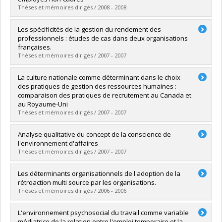
Lien vers le document dans Papyrus
Thèses et mémoires dirigés / 2008 - 2008
Diplômé(e) :
Gauvreau-Jean, Véronique
Les spécificités de la gestion du rendement des
Cycle :
Maîtrise
professionnels : études de cas dans deux organisations
Diplôme obtenu :
M. Sc.
françaises.
Lien vers le document dans Papyrus
Thèses et mémoires dirigés / 2007 - 2007
Diplômé(e) :
Debrat, Solange
La culture nationale comme déterminant dans le choix
Cycle :
Maîtrise
des pratiques de gestion des ressources humaines :
Diplôme obtenu :
M. Sc.
comparaison des pratiques de recrutement au Canada et
Lien vers le document dans Papyrus
au Royaume-Uni
Thèses et mémoires dirigés / 2007 - 2007
Diplômé(e) :
Samountry, Bounsanouk
Analyse qualitative du concept de la conscience de
Cycle :
Maîtrise
l'environnement d'affaires
Diplôme obtenu :
M. Sc.
Thèses et mémoires dirigés / 2007 - 2007
Lien vers le document dans Papyrus
Diplômé(e) :
ST-ONGE, Ève
Les déterminants organisationnels de l'adoption de la
Cycle :
Maîtrise
rétroaction multi source par les organisations.
Diplôme obtenu :
M. Sc.
Thèses et mémoires dirigés / 2006 - 2006
Lien vers le document dans Papyrus
Diplômé(e) :
BURCEA, Alina Elena
L'environnement psychosocial du travail comme variable
Cycle :
Maîtrise
médiatrice de la relation entre l'emploi temporaire et la