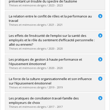
Diplôme obtenu :
M. Sc.
présentant un trouble du spectre de l’autisme
Lien vers le document dans Papyrus
Thèses et mémoires dirigés / 2023 - 2023
Diplômé(e) :
Poupaert, Alizée
La relation entre le conflit de rôles et la performance au
Cycle :
Maîtrise
travail
Diplôme obtenu :
M. Sc.
Thèses et mémoires dirigés / 2021 - 2021
Lien vers le document dans Papyrus
Diplômé(e) :
Fares, Joseph
Les effets de l’insécurité de l’emploi sur la santé des
Cycle :
Maîtrise
employés et le rôle du sentiment d’efficacité personnelle :
Diplôme obtenu :
M. Sc.
allié ou ennemi?
Lien vers le document dans Papyrus
Thèses et mémoires dirigés / 2020 - 2020
Diplômé(e) :
Duarte Ramos Feio, Agda
Les pratiques de gestion à haute performance et
Cycle :
Maîtrise
l'épuisement émotionnel
Diplôme obtenu :
M. Sc.
Thèses et mémoires dirigés / 2020 - 2020
Lien vers le document dans Papyrus
Diplômé(e) :
Registre, Jean Frantz Ricardeau
La force de la culture organisationnelle et son influence
Cycle :
Maîtrise
sur l’épuisement émotionnel
Diplôme obtenu :
M. Sc.
Thèses et mémoires dirigés / 2019 - 2019
Lien vers le document dans Papyrus
Diplômé(e) :
Patry, Steven
Les pratiques de conciliation travail-famille des
Cycle :
Maîtrise
employeurs de choix
Diplôme obtenu :
M. Sc.
Thèses et mémoires dirigés / 2017 - 2017