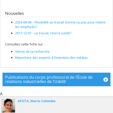
Marceau
,
André Marchand
,
Karen Messing
,
Jocelyne Morin
,
Christa Japel
,
Nathalie Bigras
,
Étienne Wasmer
,
Yves
Lecomte
,
Jean-Marie Boisvert
,
Jocelyne Giasson
,
Lise St-
Nouvelles
Laurent
,
Marc Van Audenrode
,
Richard Shearmur
,
Denis
Harrisson
,
Mircea Vultur
,
Amélie Quesnel Vallée
,
Rober Platt
2024-08-08 –
Flexibilité au travail: bonne ou pas pour retenir
,
Michel Boivin
les employés?
Sources de financement :
FRQSC/Fonds de recherche du
2017-12-07 –
Le travail, c’est la santé?
Québec - Société et culture (FQRSC)
Programmes de subvention :
PV129894-(RG) Programme
Regroupements stratégiques
Consultez cette fiche sur :
Vitrine de la recherche
Répertoire des experts à l’intention des médias
Publications du corps professoral de l’École de
relations industrielles de l’UdeM
A
AFOTA
Marie-Colombe