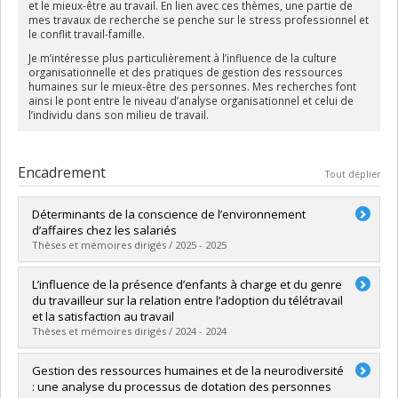
et le mieux-être au travail. En lien avec ces thèmes, une partie de
mes travaux de recherche se penche sur le stress professionnel et
le conflit travail-famille.
Je m’intéresse plus particulièrement à l’influence de la culture
organisationnelle et des pratiques de gestion des ressources
humaines sur le mieux-être des personnes. Mes recherches font
ainsi le pont entre le niveau d’analyse organisationnel et celui de
l’individu dans son milieu de travail.
Encadrement
Tout déplier
Déterminants de la conscience de l’environnement
d’affaires chez les salariés
Thèses et mémoires dirigés / 2025 - 2025
Diplômé(e) :
Bouery, Sarah
L’influence de la présence d’enfants à charge et du genre
Cycle :
Maîtrise
du travailleur sur la relation entre l’adoption du télétravail
Diplôme obtenu :
M. Sc.
et la satisfaction au travail
Lien vers le document dans Papyrus
Thèses et mémoires dirigés / 2024 - 2024
Diplômé(e) :
Kacou, Jonathan
Gestion des ressources humaines et de la neurodiversité
Cycle :
Maîtrise
: une analyse du processus de dotation des personnes