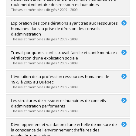
Lien vers le document dans Papyrus
roulement volontaire des ressources humaines
Thèses et mémoires dirigés / 2009 - 2009
Diplômé(e) :
Essafi, Abdelouahab
Exploration des considérations ayant trait aux ressources
Cycle :
Doctorat
humaines dans la prise de décision des conseils
Diplôme obtenu :
Ph. D.
d'administration
Lien vers le document dans Papyrus
Thèses et mémoires dirigés / 2009 - 2009
Diplômé(e) :
Étienne, Ilana Michaëlla
Travail par quarts, conflit travail-famille et santé mentale :
Cycle :
Maîtrise
vérification d'une explication sociale
Diplôme obtenu :
M. Sc.
Thèses et mémoires dirigés / 2009 - 2009
Lien vers le document dans Papyrus
Diplômé(e) :
Ngweyeno-Owanlélé, Gwenaëlle-Sonia
L'évolution de la profession ressources humaines de
Cycle :
Maîtrise
1975 à 2005 au Québec
Diplôme obtenu :
M. Sc.
Thèses et mémoires dirigés / 2009 - 2009
Lien vers le document dans Papyrus
Diplômé(e) :
Brouillard, Sophie
Les structures de ressources humaines de conseils
Cycle :
Maîtrise
d'administration performants
Diplôme obtenu :
M. Sc.
Thèses et mémoires dirigés / 2009 - 2009
Lien vers le document dans Papyrus
Diplômé(e) :
Brouillard, Marie-Claude
Développement et validation d'une échelle de mesure de
Cycle :
Maîtrise
la conscience de l'environnement d'affaires des
Diplôme obtenu :
M. Sc.
employés non-cadres