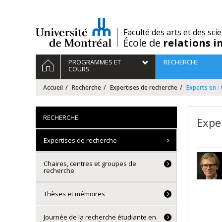
Passer
au
contenu
/
Faculté des arts et des sci
École de
relations i
Navigation
ACCUEIL
PROGRAMMES ET
RECHERCHE
principale
COURS
Accueil
Recherche
Expertises de recherche
Experts en 
RECHERCHE
Expe
Expertises de recherche
Chaires, centres et groupes de
recherche
Thèses et mémoires
Journée de la recherche étudiante en