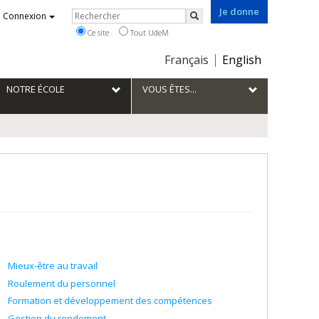
Je donne
Rechercher
Connexion
Rechercher
Ce site
Tout UdeM
Choix
Français
English
de
la
NOTRE ÉCOLE
VOUS ÊTES...
langue
Mieux-être au travail
Roulement du personnel
Formation et développement des compétences
Gestion du rendement