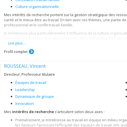
Culture organisationnelle
Mes intérêts de recherche portent sur la gestion stratégique des ress
santé et le mieux-être au travail. En lien avec ces thèmes, une partie 
professionnel et le conflit travail-famille.
Je m’intéresse plus particulièrement à l’influence de la culture organis
humaines sur le mieux-être des personnes. Mes recherches font ainsi le
Lire plus…
de l’individu dans son milieu de travail.
Profil complet
ROUSSEAU, Vincent
Directeur, Professeur titulaire
Équipes de travail
Leadership
Dynamique de groupe
Innovation
Mes
intérêts de recherche
s’articulent selon deux axes :
Premièrement, je m’intéresse au travail en équipe en milieu or
les facteurs favorisant l’efficacité des équipes de travail, tels q