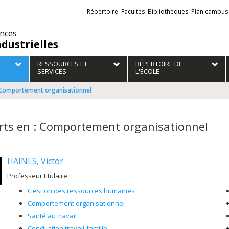
Liens
Répertoire
Facultés
Bibliothèques
Plan campus
externes
ences
ndustrielles
RESSOURCES ET
RÉPERTOIRE DE
SERVICES
L'ÉCOLE
: Comportement organisationnel
rts en : Comportement organisationnel
HAINES, Victor
Professeur titulaire
Gestion des ressources humaines
Comportement organisationnel
Santé au travail
Conciliation travail-famille