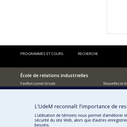
PROGRAMMES ET COURS
RECHERCHE
École de relations industrielles
Pavillon Lionel-Groulx
Nouvelles et 
3150, rue Jean-Brillant
Montréal (QC)
Comment so
H3T 1N8
L’UdeM reconnaît l’importance de resp
514 343-6111, poste 1268
Courriel
L’utilisation de témoins nous permet d’améliorer e
sécurité du site Web, alors que d’autres enregistr
besoins.