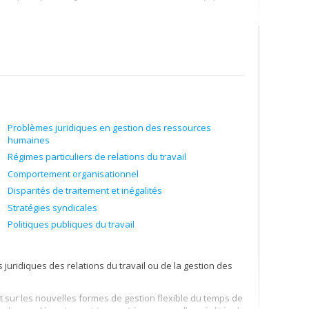
ip en milieu organisationnel. Il s’agit d’un phénomène
ent des équipes et des organisations. Dans mes travaux de
, à savoir le leadership exercé par les dirigeants et les
p démontré par les membres d’une équipe ou d’un groupe de
Problèmes juridiques en gestion des ressources
humaines
Régimes particuliers de relations du travail
Comportement organisationnel
Disparités de traitement et inégalités
Stratégies syndicales
Politiques publiques du travail
juridiques des relations du travail ou de la gestion des
t sur les nouvelles formes de gestion flexible du temps de