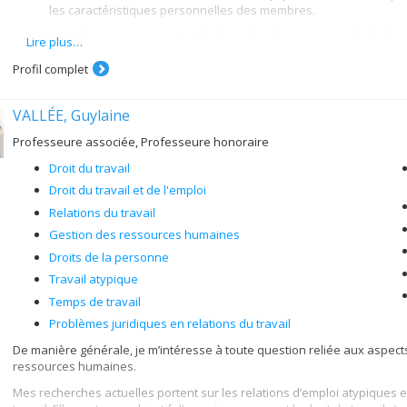
les caractéristiques personnelles des membres.
Deuxièmement, mes activités de recherche concernent le leadersh
Lire plus…
relationnel susceptible d’influencer grandement le fonctionnem
Profil complet
recherche, j’envisage le leadership selon différentes perspectives
responsables d’équipes (le leadership vertical) et le leadershi
travail (le leadership partagé).
VALLÉE, Guylaine
Professeure associée, Professeure honoraire
Droit du travail
Droit du travail et de l'emploi
Relations du travail
Gestion des ressources humaines
Droits de la personne
Travail atypique
Temps de travail
Problèmes juridiques en relations du travail
De manière générale, je m’intéresse à toute question reliée aux aspects 
ressources humaines.
Mes recherches actuelles portent sur les relations d’emploi atypiques e