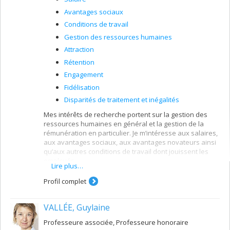
Avantages sociaux
Conditions de travail
Gestion des ressources humaines
Attraction
Rétention
Engagement
Fidélisation
Disparités de traitement et inégalités
Mes intérêts de recherche portent sur la gestion des
ressources humaines en général et la gestion de la
rémunération en particulier. Je m’intéresse aux salaires,
aux avantages sociaux, aux avantages novateurs ainsi
qu’aux autres conditions de travail dont jouissent les
employés.
Lire plus…
Mes recherches portent aussi sur les liens entrent les
Profil complet
pratiques de GRH (rémunération, formation,
développement des compétences, etc.) et l’attraction et
la rétention des employés en milieu organisationnel.
VALLÉE, Guylaine
Enfin, je m’intéresse aux facteurs explicatifs des
Professeure associée, Professeure honoraire
attitudes et des comportements des travailleurs sur le