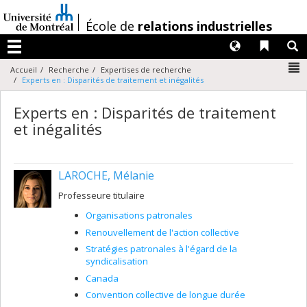
Passer
au
/
École de
relations industrielles
contenu
Langues
Liens 
R
Menu
N
Accueil
Recherche
Expertises de recherche
Experts en : Disparités de traitement et inégalités
Experts en : Disparités de traitement
et inégalités
LAROCHE, Mélanie
Professeure titulaire
Organisations patronales
Renouvellement de l'action collective
Stratégies patronales à l'égard de la
syndicalisation
Canada
Convention collective de longue durée