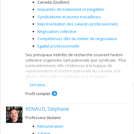
Canada (Québec)
Disparités de traitement et inégalités
Syndicalisme et jeunes travailleurs
Représentation des salariés professionnels
Négociation collective
Compétences clés du métier de négociateur
Égalité professionnelle
Ses principaux intérêts de recherche couvrent l’action
collective organisée, tant patronale que syndicale. Plus
particulièrement, elle s’intéresse à la logique de
représentation et d’action patronale au Canada, à la
gestion de la relève syndicale, aux stratégies
antisyndicales, aux compétences clés du métier de
Lire plus…
négociateur et aux dynamiques qui sous-tendent le
dialogue social au Québec.
Profil complet
RENAUD, Stéphane
Professeur titulaire
Rémunération
Salaire