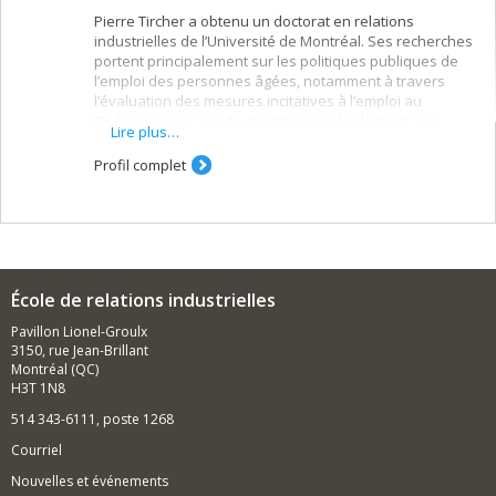
Pierre Tircher a obtenu un doctorat en relations
industrielles de l’Université de Montréal. Ses recherches
portent principalement sur les politiques publiques de
l’emploi des personnes âgées, notamment à travers
l’évaluation des mesures incitatives à l’emploi au
Québec et au Canada. Il s’intéresse également aux
Lire plus…
enjeux de la prolongation de la vie active et de la
retraite, en examinant les impacts sociaux et
Profil complet
économiques de ces politiques.
École de relations industrielles
Pavillon Lionel-Groulx
3150, rue Jean-Brillant
Montréal (QC)
H3T 1N8
514 343-6111, poste 1268
Courriel
Nouvelles et événements