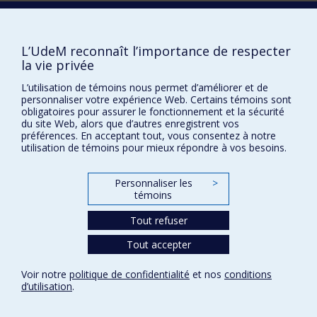
Comment soutenir l'École?
BESOIN D'AIDE?
L’UdeM reconnaît l’importance de respecter
Plan du site
la vie privée
Signaler une erreur
L’utilisation de témoins nous permet d’améliorer et de
personnaliser votre expérience Web. Certains témoins sont
Accessibilité
obligatoires pour assurer le fonctionnement et la sécurité
du site Web, alors que d’autres enregistrent vos
FACULTÉ DES ARTS ET DES SCIENCES
préférences. En acceptant tout, vous consentez à notre
utilisation de témoins pour mieux répondre à vos besoins.
Nos départements et écoles
Nos centres d'études
Personnaliser les
>
Nos programmes et cours
témoins
Tout refuser
Confidentialité
Tout accepter
Conditions d’utilisation
Paramètres des témoins
Voir notre
politique de confidentialité
et nos
conditions
Université de
d’utilisation
.
Montréal