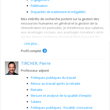
Fidélisation
Disparités de traitement et inégalités
Mes intérêts de recherche portent sur la gestion des
ressources humaines en général et la gestion de la
rémunération en particulier. Je m’intéresse aux salaires,
aux avantages sociaux, aux avantages novateurs ainsi
qu’aux autres conditions de travail dont jouissent les
employés.
Lire plus…
Mes recherches portent aussi sur les liens entrent les
Profil complet
pratiques de GRH (rémunération, formation,
développement des compétences, etc.) et l’attraction et
la rétention des employés en milieu organisationnel.
TIRCHER, Pierre
Enfin, je m’intéresse aux facteurs explicatifs des
Professeur adjoint
attitudes et des comportements des travailleurs sur le
marché du travail.
Politiques publiques du travail
Retour au travail après la retraite
Retraite
Mesure et analyse de la qualité d'emploi
Salaire
Politiques publiques : fiscalité, croissance