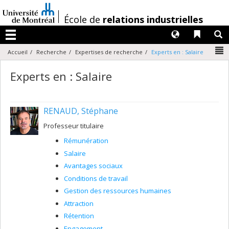
Passer
au
/
École de
relations industrielles
contenu
Langues
Liens 
R
Menu
N
Accueil
Recherche
Expertises de recherche
Experts en : Salaire
Experts en : Salaire
RENAUD, Stéphane
Professeur titulaire
Rémunération
Salaire
Avantages sociaux
Conditions de travail
Gestion des ressources humaines
Attraction
Rétention
Engagement