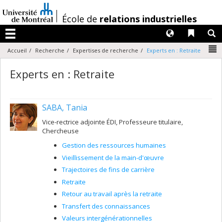
Passer
au
/
École de
relations industrielles
contenu
Langues
Liens 
R
Menu
N
Accueil
Recherche
Expertises de recherche
Experts en : Retraite
Experts en : Retraite
SABA, Tania
Vice-rectrice adjointe ÉDI, Professeure titulaire,
Chercheuse
Gestion des ressources humaines
Vieillissement de la main-d'œuvre
Trajectoires de fins de carrière
Retraite
Retour au travail après la retraite
Transfert des connaissances
Valeurs intergénérationnelles