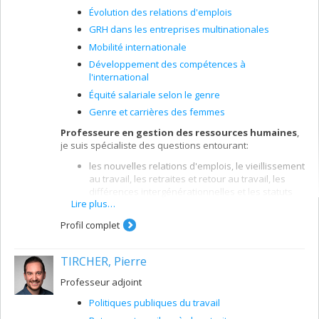
Évolution des relations d'emplois
GRH dans les entreprises multinationales
Mobilité internationale
Développement des compétences à
l'international
Équité salariale selon le genre
Genre et carrières des femmes
Professeure en gestion des ressources humaines
,
je suis spécialiste des questions entourant:
les nouvelles relations d'emplois, le vieillissement
au travail, les retraites et retour au travail, les
différences intergénérationnelles et les statuts
Lire plus…
d'emploi
les aspects internationaux de la gestion des
Profil complet
ressources humaines, notamment les questions
de stratégies, de mobilité internationale et de
TIRCHER, Pierre
transfert des pratiques et des connaissances à
travers les entreprises multinationales
Professeur adjoint
l'organisation de la fonction ressources
Politiques publiques du travail
humaines: l'impartition et les rôles des
professionnels.