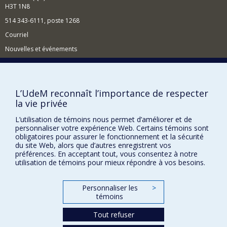
H3T 1N8
514 343-6111, poste 1268
Courriel
Nouvelles et événements
Comment soutenir l'École?
BESOIN D'AIDE?
L’UdeM reconnaît l’importance de respecter
Plan du site
la vie privée
Signaler une erreur
L’utilisation de témoins nous permet d’améliorer et de
Accessibilité
personnaliser votre expérience Web. Certains témoins sont
obligatoires pour assurer le fonctionnement et la sécurité
du site Web, alors que d’autres enregistrent vos
FACULTÉ DES ARTS ET DES SCIENCES
préférences. En acceptant tout, vous consentez à notre
utilisation de témoins pour mieux répondre à vos besoins.
Nos départements et écoles
Nos centres d'études
Personnaliser les
>
Nos programmes et cours
témoins
Tout refuser
Confidentialité