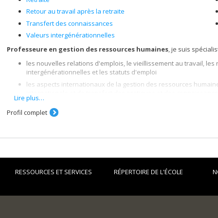
Retour au travail après la retraite
Transfert des connaissances
Valeurs intergénérationnelles
Professeure en gestion des ressources humaines
, je suis spécial
les nouvelles relations d'emplois, le vieillissement au travail, les 
intergénérationnelles et les statuts d'emploi
les aspects internationaux de la gestion des ressources humaine
internationale et de transfert des pratiques et des connaissance
Lire plus…
l'organisation de la fonction ressources humaines: l'impartition e
Profil complet
Je suis spécialiste des questions entourant :
le vieillissement au travail;
la retraite;
le retour au travail;
les différences intergénérationnelles;
RESSOURCES ET SERVICES
RÉPERTOIRE DE L'ÉCOLE
N
le contrat psychologique et les nouvelles relations d'emplois;
les statuts d'emplois;
la planification de la relève;
la gestion des ressources humaines dans les entreprises multina