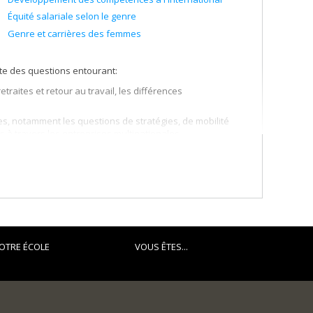
Équité salariale selon le genre
Genre et carrières des femmes
iste des questions entourant:
retraites et retour au travail, les différences
s, notamment les questions de stratégies, de mobilité
s à travers les entreprises multinationales
t les rôles des professionnels.
OTRE ÉCOLE
VOUS ÊTES...
tionales;