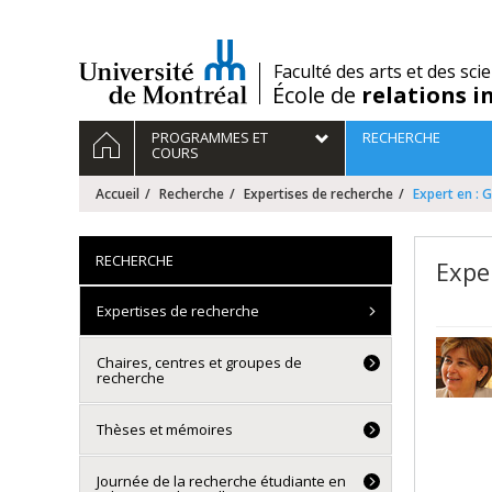
Passer
au
contenu
/
Faculté des arts et des sci
École de
relations i
Navigation
ACCUEIL
PROGRAMMES ET
RECHERCHE
principale
COURS
Accueil
Recherche
Expertises de recherche
Expert en : 
RECHERCHE
Expe
Expertises de recherche
Chaires, centres et groupes de
recherche
Thèses et mémoires
Journée de la recherche étudiante en