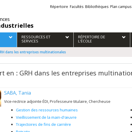
Liens
Répertoire
Facultés
Bibliothèques
Plan campus
externes
ences
ndustrielles
RESSOURCES ET
RÉPERTOIRE DE
SERVICES
L'ÉCOLE
GRH dans les entreprises multinationales
rt en : GRH dans les entreprises multinatio
SABA, Tania
Vice-rectrice adjointe ÉDI, Professeure titulaire, Chercheuse
Gestion des ressources humaines
Vieillissement de la main-d'œuvre
Trajectoires de fins de carrière
Retraite