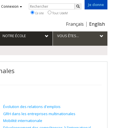
Je donne
Rechercher
Connexion
Rechercher
Ce site
Tout UdeM
Choix
Français
English
de
la
NOTRE ÉCOLE
VOUS ÊTES...
langue
nales
Évolution des relations d'emplois
GRH dans les entreprises multinationales
Mobilité internationale
Développement des compétences à l'international