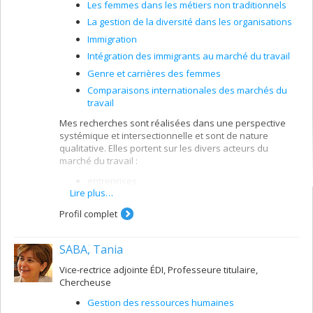
Les femmes dans les métiers non traditionnels
La gestion de la diversité dans les organisations
Immigration
Intégration des immigrants au marché du travail
Genre et carrières des femmes
Comparaisons internationales des marchés du
travail
Mes recherches sont réalisées dans une perspective
systémique et intersectionnelle et sont de nature
qualitative. Elles portent sur les divers acteurs du
marché du travail :
entreprises,
Lire plus…
institutions,
Profil complet
organisations non gouvernementales,
membres des groupes susceptibles d’être
discriminés.
SABA, Tania
Les thèmes que je traite sont :
Vice-rectrice adjointe ÉDI, Professeure titulaire,
Chercheuse
l’intégration des immigrés, des femmes, des
minorités visibles, des autochtones ainsi que des
Gestion des ressources humaines
personnes handicapées sur le marché du travail.