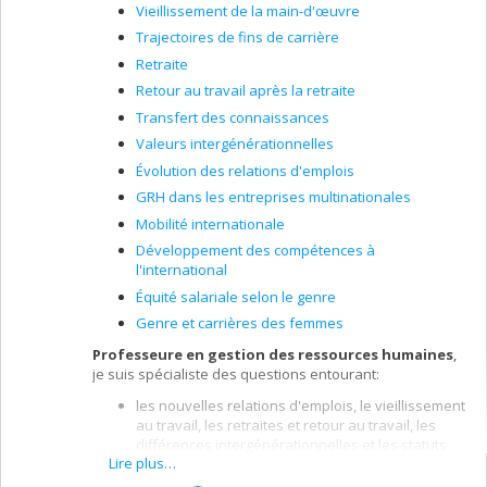
Vieillissement de la main-d'œuvre
la mise en œuvre et l’évaluation des politiques
Trajectoires de fins de carrière
telles que l’équité salariale, l’équité en emploi et
la gestion de la diversité.
Retraite
Retour au travail après la retraite
Je privilégie une approche comparative internationale.
Transfert des connaissances
Valeurs intergénérationnelles
Évolution des relations d'emplois
GRH dans les entreprises multinationales
Mobilité internationale
Développement des compétences à
l'international
Équité salariale selon le genre
Genre et carrières des femmes
Professeure en gestion des ressources humaines
,
je suis spécialiste des questions entourant:
les nouvelles relations d'emplois, le vieillissement
au travail, les retraites et retour au travail, les
différences intergénérationnelles et les statuts
Lire plus…
d'emploi