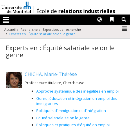
Passer
au
/
École de
relations industrielles
contenu
Langues
Liens 
R
Menu
N
Accueil
Recherche
Expertises de recherche
Experts en : Équité salariale selon le genre
Experts en : Équité salariale selon le
genre
CHICHA, Marie-Thérèse
Professeure titulaire, Chercheuse
Approche systémique des inégalités en emploi
Genre, éducation et intégration en emploi des
immigrantes
Politiques d'immigration et d'intégration
Équité salariale selon le genre
Politiques et pratiques d'équité en emploi