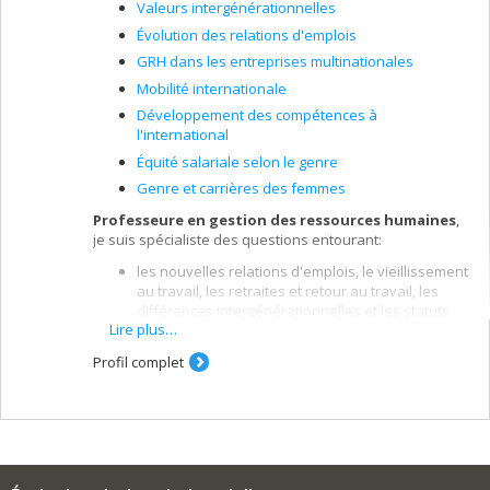
Valeurs intergénérationnelles
Évolution des relations d'emplois
GRH dans les entreprises multinationales
Mobilité internationale
Développement des compétences à
l'international
Équité salariale selon le genre
Genre et carrières des femmes
Professeure en gestion des ressources humaines
,
je suis spécialiste des questions entourant:
les nouvelles relations d'emplois, le vieillissement
au travail, les retraites et retour au travail, les
différences intergénérationnelles et les statuts
Lire plus…
d'emploi
les aspects internationaux de la gestion des
Profil complet
ressources humaines, notamment les questions
de stratégies, de mobilité internationale et de
transfert des pratiques et des connaissances à
travers les entreprises multinationales
l'organisation de la fonction ressources
humaines: l'impartition et les rôles des