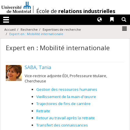
Passer
au
/
École de
relations industrielles
contenu
Langues
Liens 
R
Menu
N
Accueil
Recherche
Expertises de recherche
Expert en : Mobilité internationale
Expert en : Mobilité internationale
SABA, Tania
Vice-rectrice adjointe ÉDI, Professeure titulaire,
Chercheuse
Gestion des ressources humaines
Vieillissement de la main-d'œuvre
Trajectoires de fins de carrière
Retraite
Retour au travail après la retraite
Transfert des connaissances