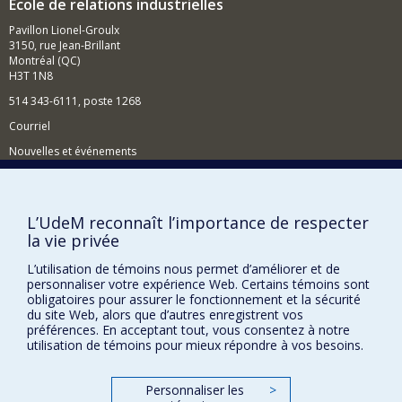
École de relations industrielles
professionnels.
Pavillon Lionel-Groulx
Je suis spécialiste des questions entourant :
3150, rue Jean-Brillant
Montréal (QC)
le vieillissement au travail;
H3T 1N8
la retraite;
514 343-6111, poste 1268
le retour au travail;
Courriel
les différences intergénérationnelles;
le contrat psychologique et les nouvelles
Nouvelles et événements
relations d'emplois;
Comment soutenir l'École?
les statuts d'emplois;
la planification de la relève;
BESOIN D'AIDE?
L’UdeM reconnaît l’importance de respecter
la gestion des ressources humaines dans les
la vie privée
Plan du site
entreprises multinationales;
Signaler une erreur
L’utilisation de témoins nous permet d’améliorer et de
le transfert des connaissances;
personnaliser votre expérience Web. Certains témoins sont
Accessibilité
les programmes de mobilité et le développement
obligatoires pour assurer le fonctionnement et la sécurité
des talents à l'international.
du site Web, alors que d’autres enregistrent vos
FACULTÉ DES ARTS ET DES SCIENCES
préférences. En acceptant tout, vous consentez à notre
utilisation de témoins pour mieux répondre à vos besoins.
Nos départements et écoles
Nos centres d'études
Personnaliser les
>