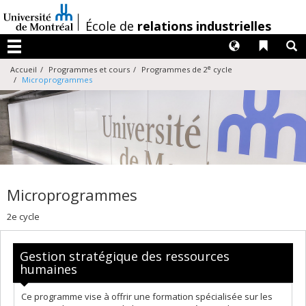
Passer
au
/
École de
relations industrielles
contenu
Langues
Liens 
R
Menu
e
Accueil
Programmes et cours
Programmes de 2
cycle
Microprogrammes
Microprogrammes
2e cycle
Gestion stratégique des ressources
humaines
Ce programme vise à offrir une formation spécialisée sur les