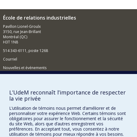
École de relations industrielles
Pavillon Lionel-Groulx
3150, rue Jean-Brillant
Montréal (QC)
H3T 1N8
514 343-6111, poste 1268
Courriel
Nouvelles et événements
Comment soutenir l'École?
BESOIN D'AIDE?
L’UdeM reconnaît l’importance de respecter
la vie privée
Plan du site
Signaler une erreur
L’utilisation de témoins nous permet d’améliorer et de
personnaliser votre expérience Web. Certains témoins sont
Accessibilité
obligatoires pour assurer le fonctionnement et la sécurité
du site Web, alors que d’autres enregistrent vos
FACULTÉ DES ARTS ET DES SCIENCES
préférences. En acceptant tout, vous consentez à notre
utilisation de témoins pour mieux répondre à vos besoins.