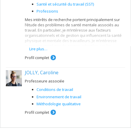
Santé et sécurité du travail (SST)
Professions
Mes intérêts de recherche portent principalement sur
l’étude des problèmes de santé mentale associés au
travail. En particulier, je m’intéresse aux facteurs
organisationnels et de gestion qui influencent la santé
physique et mentale des travailleurs. Je m’intéresse
aussi aux stratégies de gestion adoptées par les
Lire plus…
grandes organisations multinationales pour gérer la
santé et la sécurité du travail.
Profil complet
De plus, le développement d’une approche intégrée de
la santé des travailleurs comprenant leurs
JOLLY, Caroline
caractéristiques individuelles de santé et celles qui sont
reliées à l’exercice de leur profession fait l’objet de
Professeure associée
quelques projets de recherche visant à l’amélioration à
Conditions de travail
long terme de l’état de santé des travailleurs.
Environnement de travail
Méthodologie qualitative
Profil complet