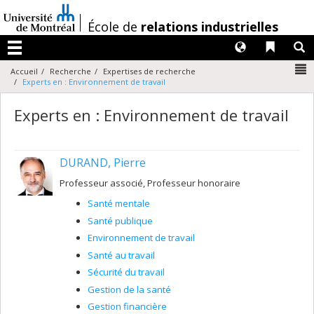
Passer
au
/
École de
relations industrielles
contenu
Langues
Liens 
R
Menu
N
Accueil
Recherche
Expertises de recherche
Experts en : Environnement de travail
Experts en : Environnement de travail
DURAND, Pierre
Professeur associé, Professeur honoraire
Santé mentale
Santé publique
Environnement de travail
Santé au travail
Sécurité du travail
Gestion de la santé
Gestion financière