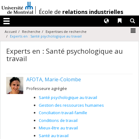
Passer
au
/
École de
relations industrielles
contenu
Langues
Liens 
R
Menu
N
Accueil
Recherche
Expertises de recherche
Experts en : Santé psychologique au travail
Experts en : Santé psychologique au
travail
AFOTA, Marie-Colombe
Professeure agrégée
Santé psychologique au travail
Gestion des ressources humaines
Conciliation travail-famille
Conditions de travail
Mieux-être au travail
Santé au travail