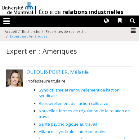
Passer
au
/
École de
relations industrielles
contenu
Langues
Liens 
R
Menu
N
Accueil
Recherche
Expertises de recherche
Expert en : Amériques
Expert en : Amériques
DUFOUR-POIRIER, Mélanie
Professeure titulaire
Syndicalisme et renouvellement de l'action
syndicale
Renouvellement de l'action collective
Nouvelles formes de régulation de la relation de
travail
Santé psychologique au travail
Alliances syndicales internationales