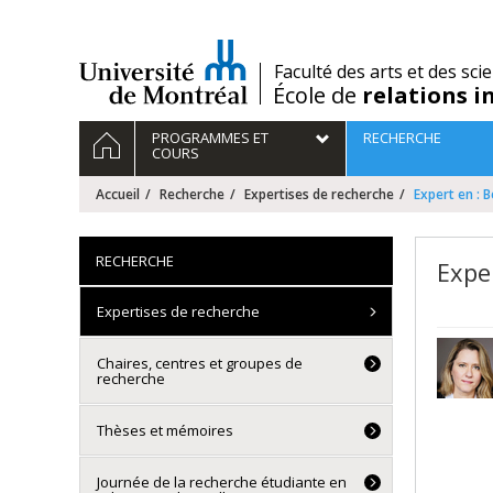
Passer
au
contenu
/
Faculté des arts et des sci
École de
relations i
Navigation
ACCUEIL
PROGRAMMES ET
RECHERCHE
principale
COURS
Accueil
Recherche
Expertises de recherche
Expert en : 
RECHERCHE
Expe
Expertises de recherche
Chaires, centres et groupes de
recherche
Thèses et mémoires
Journée de la recherche étudiante en