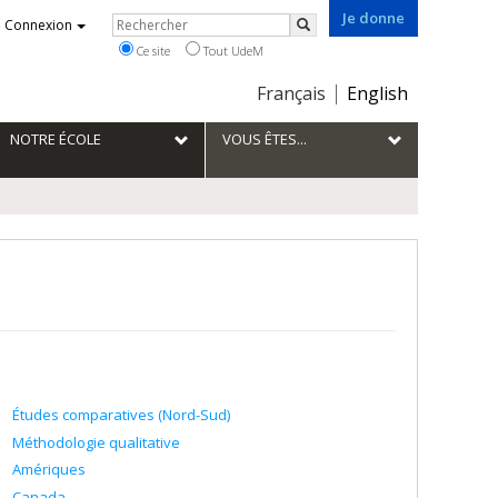
Je donne
Rechercher
Connexion
Rechercher
Ce site
Tout UdeM
Choix
Français
English
de
la
NOTRE ÉCOLE
VOUS ÊTES...
langue
Études comparatives (Nord-Sud)
Méthodologie qualitative
Amériques
Canada