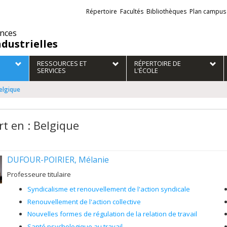
Liens
Répertoire
Facultés
Bibliothèques
Plan campus
externes
ences
ndustrielles
RESSOURCES ET
RÉPERTOIRE DE
SERVICES
L'ÉCOLE
Belgique
rt en : Belgique
DUFOUR-POIRIER, Mélanie
Professeure titulaire
Syndicalisme et renouvellement de l'action syndicale
Renouvellement de l'action collective
Nouvelles formes de régulation de la relation de travail
Santé psychologique au travail