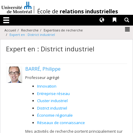
Passer
au
/
École de
relations industrielles
contenu
Langues
Liens 
R
Menu
N
Accueil
Recherche
Expertises de recherche
Expert en : District industriel
Expert en : District industriel
BARRÉ, Philippe
Professeur agrégé
Innovation
Entreprise réseau
Cluster industriel
District industriel
Économie régionale
Réseaux de connaissance
Mes activités de recherche portent principalement sur