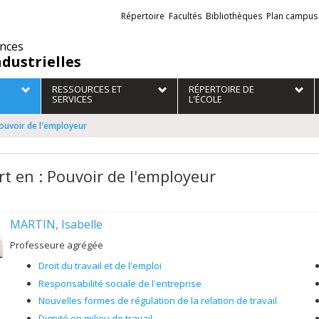
Liens
Répertoire
Facultés
Bibliothèques
Plan campus
externes
ences
ndustrielles
RESSOURCES ET
RÉPERTOIRE DE
SERVICES
L'ÉCOLE
Pouvoir de l'employeur
rt en : Pouvoir de l'employeur
MARTIN, Isabelle
Professeure agrégée
Droit du travail et de l'emploi
Responsabilité sociale de l'entreprise
Nouvelles formes de régulation de la relation de travail
Dignité en milieu de travail