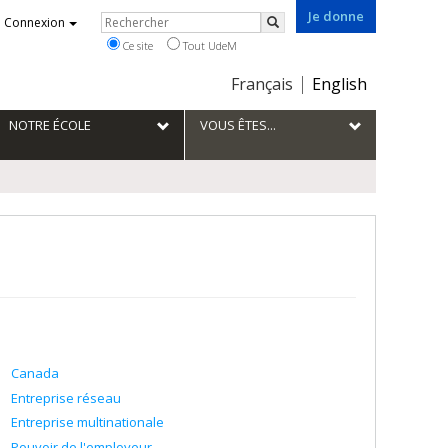
Je donne
Rechercher
Connexion
Rechercher
Ce site
Tout UdeM
Choix
Français
English
de
la
NOTRE ÉCOLE
VOUS ÊTES...
langue
Canada
Entreprise réseau
Entreprise multinationale
Pouvoir de l'employeur