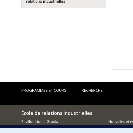
relations industrielles
PROGRAMMES ET COURS
RECHERCHE
École de relations industrielles
Pavillon Lionel-Groulx
Nouvelles et 
3150, rue Jean-Brillant
Montréal (QC)
Comment so