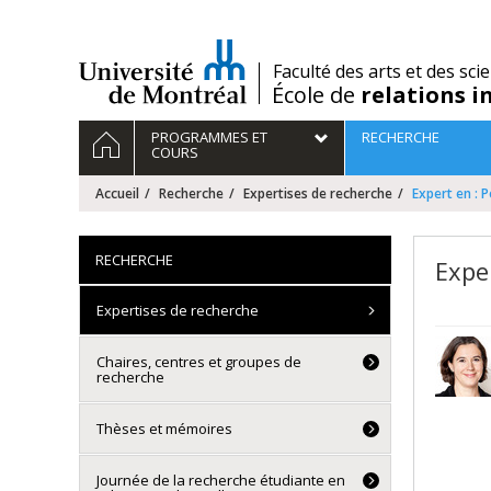
Passer
au
contenu
/
Faculté des arts et des sci
École de
relations i
Navigation
ACCUEIL
PROGRAMMES ET
RECHERCHE
principale
COURS
Accueil
Recherche
Expertises de recherche
Expert en : 
RECHERCHE
Expe
Expertises de recherche
Chaires, centres et groupes de
recherche
Thèses et mémoires
Journée de la recherche étudiante en