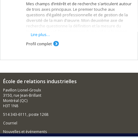
Mes champs d’intérêt et de recherche s’articulent autour
de trois axes principaux. Le premier touche aux
questions d’égalité professionnelle et de gestion de la
diversité de la main d’œuvre. Mon deuxième axe de
recherche questionne la définition et la mesure du
temps de travail, l’empiétement du travail sur le temps
Lire plus…
personnel et les articulations vie personnelle - vie
professionnelle. Dans cet axe, je me suis
Profil complet
particulièrement intéressée au rôle joué par les
technologies de l’information et de la communication
ainsi qu’à l’ organisation du temps de travail. Mon
troisième axe de recherche porte sur les carrières des
femmes et l’entrepreneuriat féminin.
École de relations industrielles
Pavillon Lionel-Groulx
3150, rue Jean-Brillant
Montréal (QC)
H3T 1N8
514 343-6111, poste 1268
Courriel
Nouvelles et événements