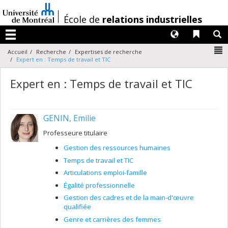
Passer
au
/
École de
relations industrielles
contenu
Langues
Liens 
R
Menu
N
Accueil
Recherche
Expertises de recherche
Expert en : Temps de travail et TIC
Expert en : Temps de travail et TIC
GENIN, Emilie
Professeure titulaire
Gestion des ressources humaines
Temps de travail et TIC
Articulations emploi-famille
Égalité professionnelle
Gestion des cadres et de la main-d'œuvre
qualifiée
Genre et carrières des femmes