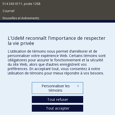
514 343-6111, poste 1268
(OCDE).
Courriel
Nouvelles et événements
Comment soutenir l'École?
BESOIN D'AIDE?
L’UdeM reconnaît l’importance de respecter
la vie privée
Plan du site
Signaler une erreur
L’utilisation de témoins nous permet d’améliorer et de
personnaliser votre expérience Web. Certains témoins sont
Accessibilité
obligatoires pour assurer le fonctionnement et la sécurité
du site Web, alors que d’autres enregistrent vos
FACULTÉ DES ARTS ET DES SCIENCES
préférences. En acceptant tout, vous consentez à notre
utilisation de témoins pour mieux répondre à vos besoins.
Nos départements et écoles
Nos centres d'études
Personnaliser les
>
témoins
Nos programmes et cours
Tout refuser
Confidentialité
Tout accepter
Conditions d’utilisation