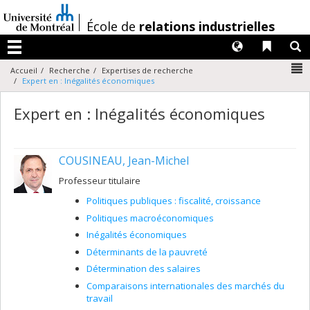
Passer
au
/
École de
relations industrielles
contenu
Langues
Liens 
R
Menu
N
Accueil
Recherche
Expertises de recherche
Expert en : Inégalités économiques
Expert en : Inégalités économiques
COUSINEAU, Jean-Michel
Professeur titulaire
Politiques publiques : fiscalité, croissance
Politiques macroéconomiques
Inégalités économiques
Déterminants de la pauvreté
Détermination des salaires
Comparaisons internationales des marchés du
travail