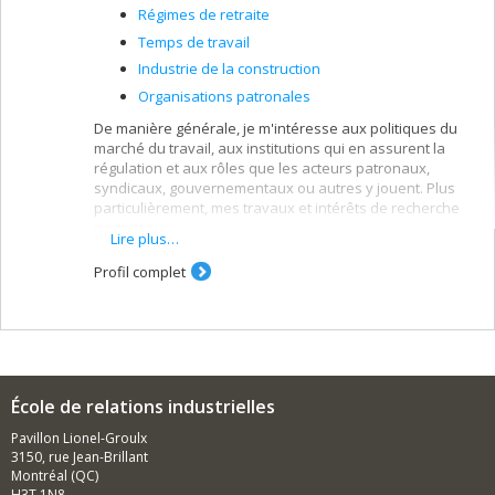
Régimes de retraite
Temps de travail
Industrie de la construction
Organisations patronales
De manière générale, je m'intéresse aux politiques du
marché du travail, aux institutions qui en assurent la
régulation et aux rôles que les acteurs patronaux,
syndicaux, gouvernementaux ou autres y jouent. Plus
particulièrement, mes travaux et intérêts de recherche
portent sur:
Lire plus…
la formation et le développement de la main-
Profil complet
d'oeuvre
les politiques, les innovations institutionnelles et
les pratiques favorisant le développement des
compétences
les différents régimes ou programmes soutenant
la main-d'oeuvre et le marché du travail
École de relations industrielles
(assurance emploi, régimes de retraite, temps de
travail, etc.)
Pavillon Lionel-Groulx
3150, rue Jean-Brillant
les régimes ou mécanismes sectoriels (industrie
Montréal (QC)
de la construction, comités sectoriels de main-
H3T 1N8