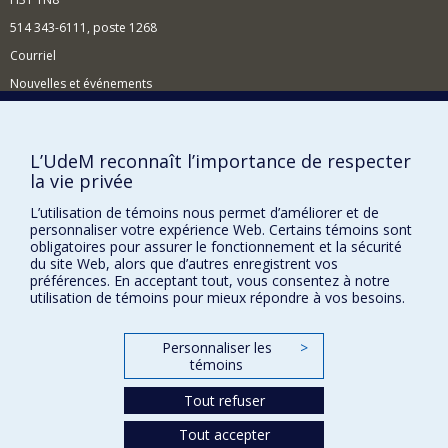
d'oeuvre)
514 343-6111, poste 1268
l'organisation et l'action patronale
Courriel
Mes travaux s'adressent à ces enjeux d'un point de vue
national ou international, allant des études de cas à des
Nouvelles et événements
analyses comparatives.
Comment soutenir l'École?
BESOIN D'AIDE?
L’UdeM reconnaît l’importance de respecter
la vie privée
Plan du site
Signaler une erreur
L’utilisation de témoins nous permet d’améliorer et de
personnaliser votre expérience Web. Certains témoins sont
Accessibilité
obligatoires pour assurer le fonctionnement et la sécurité
du site Web, alors que d’autres enregistrent vos
FACULTÉ DES ARTS ET DES SCIENCES
préférences. En acceptant tout, vous consentez à notre
utilisation de témoins pour mieux répondre à vos besoins.
Nos départements et écoles
Nos centres d'études
Personnaliser les
>
témoins
Nos programmes et cours
Tout refuser
Confidentialité
Tout accepter