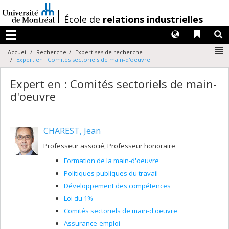
Passer
au
/
École de
relations industrielles
contenu
Langues
Liens 
R
Menu
N
Accueil
Recherche
Expertises de recherche
Expert en : Comités sectoriels de main-d'oeuvre
Expert en : Comités sectoriels de main-
d'oeuvre
CHAREST, Jean
Professeur associé, Professeur honoraire
Formation de la main-d'oeuvre
Politiques publiques du travail
Développement des compétences
Loi du 1%
Comités sectoriels de main-d'oeuvre
Assurance-emploi