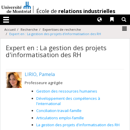
Passer
au
/
École de
relations industrielles
contenu
Langues
Liens 
R
Menu
N
Accueil
Recherche
Expertises de recherche
Expert en : La gestion des projets d'informatisation des RH
Expert en : La gestion des projets
d'informatisation des RH
LIRIO, Pamela
Professeure agrégée
Gestion des ressources humaines
Développement des compétences à
l'international
Conciliation travail-famille
Articulations emploi-famille
La gestion des projets d'informatisation des RH