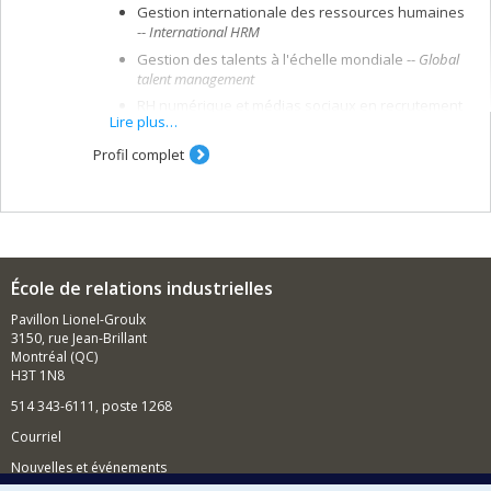
Gestion internationale des ressources humaines
--
International HRM
Gestion des talents à l'échelle mondiale --
Global
talent
management
RH numérique et médias sociaux en recrutement
Lire plus…
et sourcing --
Digital HR, social media use in
recruitment/sourcing
Profil complet
La marque employé/employés ambassadeurs de
marque --
Employee branding/employee brand
ambassadors
Conciliation travail-famille/temps personnel et
professionnel --
Work-family/Work-life
balance
École de relations industrielles
Pavillon Lionel-Groulx
3150, rue Jean-Brillant
Montréal (QC)
H3T 1N8
514 343-6111, poste 1268
Courriel
Nouvelles et événements