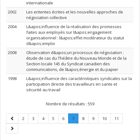
internationale
2002
Les ententes écrites et les nouvelles approches de
négociation collective
2004
L&apos;influence de la réalisation des promesses
faites aux employés sur l&apos;engagement
organisationnel : l&apos;effet modérateur du statut
d&apos;emploi
2008
Observation d&apos;un processus de négociation :
étude de cas du Théâtre du Nouveau Monde et de la
Section locale 145 du Syndicat canadien des
communications, de l&apos;énergie et du papier
1998
L&apos;influence des caractéristiques syndicales sur la
participation directe des travailleurs en sante et
sécurité au travail
Nombre de résultats :
559
Page
Page
Page
Page
Page
Page
Page
.
Page
Page
Page
Page
2
3
4
5
6
7
8
9
10
11
précédente
Page
Page
courante.
suivante