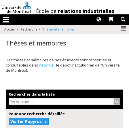
Passer
au
/
École de
relations industrielles
contenu
Langues
Liens 
R
Menu
N
Accueil
Recherche
Thèses et mémoires
Thèses et mémoires
Des thèses et mémoires de nos étudiants sont conservés et
consultables dans
Papyrus
, le dépôt institutionnel de l’Université
de Montréal.
Rechercher dans la liste
Recher
Pour une recherche détaillée
Visiter Papyrus