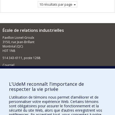
10 résultats par page
École de relations industrielles
Pavillon Lionel-Groulx
3150, rue Jean-Brillant
Montréal (QC)
H3T 1N8
514 343-6111, poste 1268
Courriel
Nouvelles et événements
Comment soutenir l'École?
L’UdeM reconnaît l’importance de
respecter la vie privée
BESOIN D'AIDE?
L’utilisation de témoins nous permet d’améliorer et de
Plan du site
personnaliser votre expérience Web. Certains témoins
Signaler une erreur
sont obligatoires pour assurer le fonctionnement et la
sécurité du site Web, alors que d’autres enregistrent vos
Accessibilité
préférences. En acceptant tout, vous consentez à notre