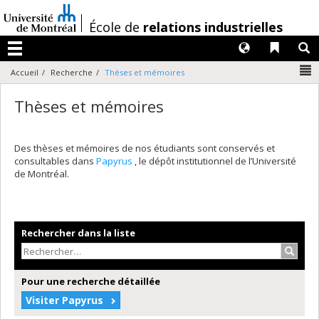
Passer
au
/
École de
relations industrielles
contenu
Langues
Liens 
R
Menu
N
Accueil
Recherche
Thèses et mémoires
Thèses et mémoires
Des thèses et mémoires de nos étudiants sont conservés et
consultables dans
Papyrus
, le dépôt institutionnel de l’Université
de Montréal.
Rechercher dans la liste
Recher
Pour une recherche détaillée
Visiter Papyrus