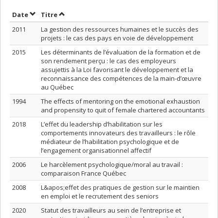
Trier par date en ordre décroissant
Trier par titre en ordre décroissant
Date
Titre
2011
La gestion des ressources humaines et le succès des
projets : le cas des pays en voie de développement
2015
Les déterminants de l’évaluation de la formation et de
son rendement perçu : le cas des employeurs
assujettis à la Loi favorisant le développement et la
reconnaissance des compétences de la main-d’œuvre
au Québec
1994
The effects of mentoring on the emotional exhaustion
and propensity to quit of female chartered accountants
2018
L’effet du leadership d’habilitation sur les
comportements innovateurs des travailleurs : le rôle
médiateur de l’habilitation psychologique et de
l’engagement organisationnel affectif
2006
Le harcèlement psychologique/moral au travail :
comparaison France Québec
2008
L&apos;effet des pratiques de gestion sur le maintien
en emploi et le recrutement des seniors
2020
Statut des travailleurs au sein de l’entreprise et