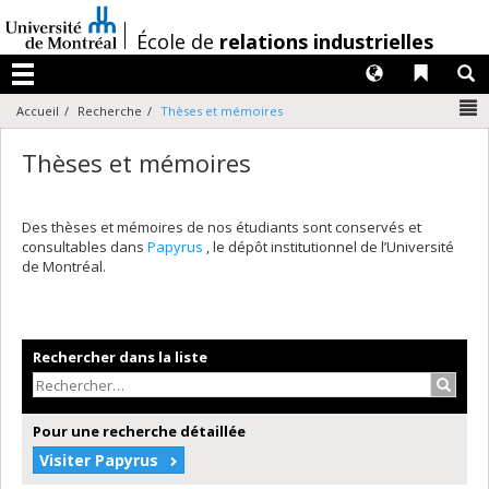
Passer
au
/
École de
relations industrielles
contenu
Langues
Liens 
R
Menu
N
Accueil
Recherche
Thèses et mémoires
Thèses et mémoires
Des thèses et mémoires de nos étudiants sont conservés et
consultables dans
Papyrus
, le dépôt institutionnel de l’Université
de Montréal.
Rechercher dans la liste
Recher
Pour une recherche détaillée
Visiter Papyrus