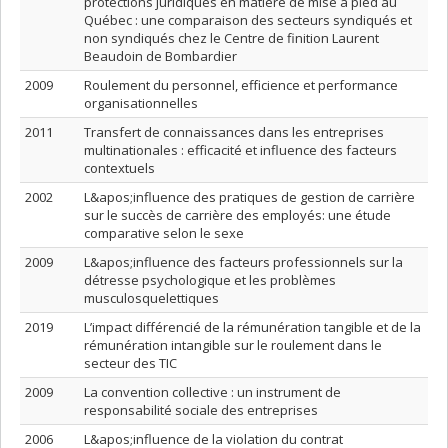
protections juridiques en matière de mise à pied au
Québec : une comparaison des secteurs syndiqués et
non syndiqués chez le Centre de finition Laurent
Beaudoin de Bombardier
2009
Roulement du personnel, efficience et performance
organisationnelles
2011
Transfert de connaissances dans les entreprises
multinationales : efficacité et influence des facteurs
contextuels
2002
L&apos;influence des pratiques de gestion de carrière
sur le succès de carrière des employés: une étude
comparative selon le sexe
2009
L&apos;influence des facteurs professionnels sur la
détresse psychologique et les problèmes
musculosquelettiques
2019
L’impact différencié de la rémunération tangible et de la
rémunération intangible sur le roulement dans le
secteur des TIC
2009
La convention collective : un instrument de
responsabilité sociale des entreprises
2006
L&apos;influence de la violation du contrat