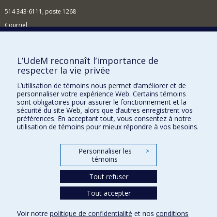
514 343-6111, poste 1268
Courriel
Nouvelles et événements
Comment soutenir l'École?
L’UdeM reconnaît l’importance de
respecter la vie privée
BESOIN D'AIDE?
L’utilisation de témoins nous permet d’améliorer et de
Plan du site
personnaliser votre expérience Web. Certains témoins
Signaler une erreur
sont obligatoires pour assurer le fonctionnement et la
sécurité du site Web, alors que d’autres enregistrent vos
Accessibilité
préférences. En acceptant tout, vous consentez à notre
utilisation de témoins pour mieux répondre à vos besoins.
FACULTÉ DES ARTS ET DES SCIENCES
Nos départements et écoles
Personnaliser les
>
témoins
Nos centres d'études
Tout refuser
Nos programmes et cours
Tout accepter
Confidentialité
Voir notre
politique de confidentialité
et nos
conditions