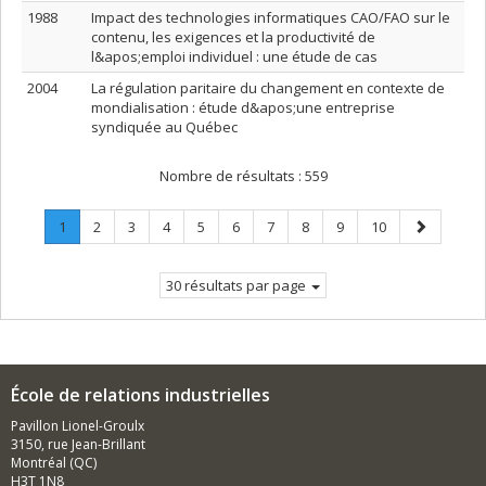
1988
Impact des technologies informatiques CAO/FAO sur le
contenu, les exigences et la productivité de
l&apos;emploi individuel : une étude de cas
2004
La régulation paritaire du changement en contexte de
mondialisation : étude d&apos;une entreprise
syndiquée au Québec
Nombre de résultats :
559
Page
.
Page
Page
Page
Page
Page
Page
Page
Page
Page
Page
1
2
3
4
5
6
7
8
9
10
Page
suivante
courante.
30 résultats par page
École de relations industrielles
Pavillon Lionel-Groulx
3150, rue Jean-Brillant
Montréal (QC)
H3T 1N8