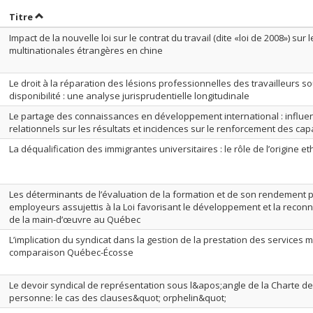
rier par date en ordre croissant
Trier par titre en ordre croissant
Titre
Impact de la nouvelle loi sur le contrat du travail (dite «loi de 2008») sur 
multinationales étrangères en chine
Le droit à la réparation des lésions professionnelles des travailleurs s
disponibilité : une analyse jurisprudentielle longitudinale
Le partage des connaissances en développement international : influ
relationnels sur les résultats et incidences sur le renforcement des cap
La déqualification des immigrantes universitaires : le rôle de l’origine e
Les déterminants de l’évaluation de la formation et de son rendement pe
employeurs assujettis à la Loi favorisant le développement et la rec
de la main-d’œuvre au Québec
L’implication du syndicat dans la gestion de la prestation des services 
comparaison Québec-Écosse
Le devoir syndical de représentation sous l&apos;angle de la Charte des 
personne: le cas des clauses&quot; orphelin&quot;