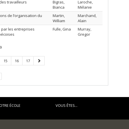
des travailleurs
Bigras,
Laroche,
Bianca
Mélanie
tions de l’organisation du
Martin,
Marchand,
William
Alain
par les entreprises
Fulle, Gina
Murray,
ébécoises
Gregor
9
e
Page
Page
Page
Page
15
16
17
suivante
.
OTRE ÉCOLE
VOUS ÊTES...