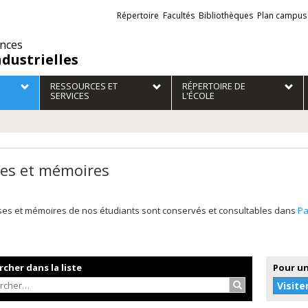
Liens
Répertoire
Facultés
Bibliothèques
Plan campus
externes
ences
ndustrielles
RESSOURCES ET
RÉPERTOIRE DE
SERVICES
L'ÉCOLE
es et mémoires
ses et mémoires de nos étudiants sont conservés et consultables dans
P
cher dans la liste
Pour un
Rechercher…
Visite