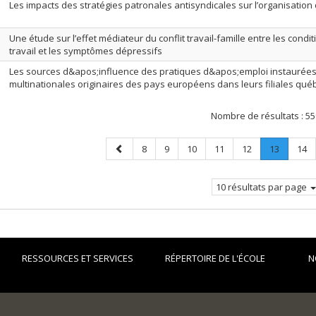
Les impacts des stratégies patronales antisyndicales sur l’organisation 
Une étude sur l’effet médiateur du conflit travail-famille entre les condi
travail et les symptômes dépressifs
Les sources d&apos;influence des pratiques d&apos;emploi instaurées 
multinationales originaires des pays européens dans leurs filiales qu
Nombre de résultats :
55
Page
Page
Page
Page
Page
Page
Page
.
Pag
8
9
10
11
12
13
14
précédente
Page
courante
10 résultats par page
RESSOURCES ET SERVICES
RÉPERTOIRE DE L'ÉCOLE
N