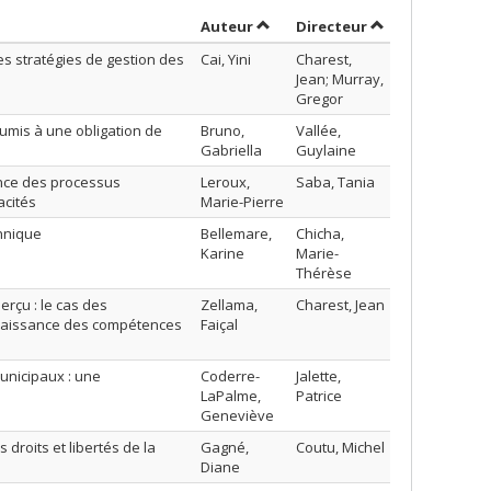
Trier par auteur en ordre crois
par contributeu
Auteur
Directeur
les stratégies de gestion des
Cai, Yini
Charest,
Jean; Murray,
Gregor
oumis à une obligation de
Bruno,
Vallée,
Gabriella
Guylaine
ence des processus
Leroux,
Saba, Tania
acités
Marie-Pierre
thnique
Bellemare,
Chicha,
Karine
Marie-
Thérèse
rçu : le cas des
Zellama,
Charest, Jean
onnaissance des compétences
Faiçal
municipaux : une
Coderre-
Jalette,
LaPalme,
Patrice
Geneviève
droits et libertés de la
Gagné,
Coutu, Michel
Diane