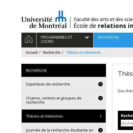
Passer
au
contenu
/
Faculté des arts et des sci
École de
relations i
Navigation
ACCUEIL
PROGRAMMES ET
RECHERCHE
principale
COURS
Accueil
Recherche
Thèses et mémoires
RECHERCHE
Thès
Expertises de recherche
Des thè
Chaires, centres et groupes de
recherche
Recher
Thèses et mémoires
Journée de la recherche étudiante en