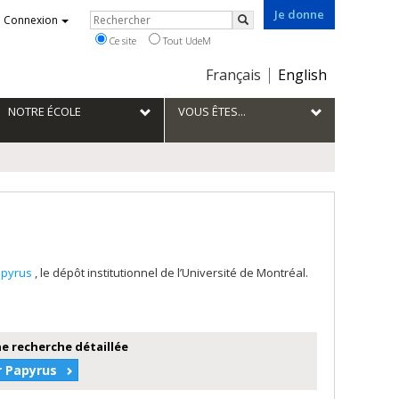
Je donne
Rechercher
Connexion
Rechercher
Ce site
Tout UdeM
Choix
Français
English
de
la
NOTRE ÉCOLE
VOUS ÊTES...
langue
apyrus
, le dépôt institutionnel de l’Université de Montréal.
e recherche détaillée
r Papyrus