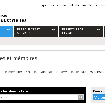
Liens
Répertoire
Facultés
Bibliothèques
Plan campus
externes
ences
ndustrielles
RESSOURCES ET
RÉPERTOIRE DE
SERVICES
L'ÉCOLE
es et mémoires
ses et mémoires de nos étudiants sont conservés et consultables dans
P
cher dans la liste
Pour un
Rechercher…
Visite