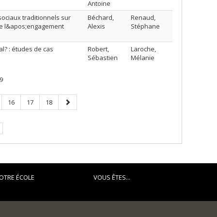
Antoine
ociaux traditionnels sur
Béchard,
Renaud,
r de l&apos;engagement
Alexis
Stéphane
al? : études de cas
Robert,
Laroche,
Sébastien
Mélanie
9
e
Page
Page
Page
Page
16
17
18
suivante
e.
OTRE ÉCOLE
VOUS ÊTES...