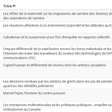
rier par date en ordre croissant
Trier par titre en ordre croissant
Titre
Les effets de la maternité sur les trajectoires de carrière des femmes d
des aspirations de carrière
Les réactions affectives à un évènement corporatif et les attitudes au tr
Cabiakman et la suspension pour fins d’enquête en rapports collectifs
L’impact différencié de la satisfaction envers les bonis individuels et les 
l’intention de rester des travailleurs du secteur des technologies de l’i
communications (TIC)
Capital humain et différentiel de revenu chez les artistes canadiens
Les décisions rendues par les arbitres de griefs dans les cas de sanctio
ayant eu des démêlés judiciaires
Marcel Pepin, l’homme du contre-pouvoir
Les entreprises multinationales et les politiques publiques ; enquête 
institutionnel au Canada