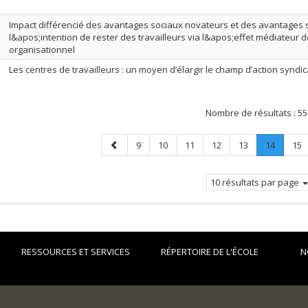
Impact différencié des avantages sociaux novateurs et des avantages s
l&apos;intention de rester des travailleurs via l&apos;effet médiateu
organisationnel
Les centres de travailleurs : un moyen d’élargir le champ d’action syndic
Nombre de résultats :
55
Page
Page
Page
Page
Page
Page
Page
.
Pag
9
10
11
12
13
14
15
précédente
Page
courant
10 résultats par page
RESSOURCES ET SERVICES
RÉPERTOIRE DE L'ÉCOLE
N