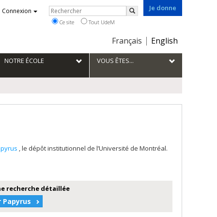
Je donne
Rechercher
Connexion
Rechercher
Ce site
Tout UdeM
Choix
Français
English
de
la
NOTRE ÉCOLE
VOUS ÊTES...
langue
apyrus
, le dépôt institutionnel de l’Université de Montréal.
e recherche détaillée
r Papyrus