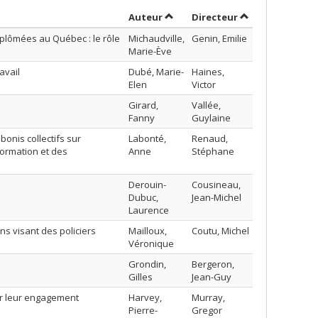
Trier par auteur en ordre croiss
par contributeu
Auteur
Directeur
iplômées au Québec : le rôle
Michaudville,
Genin, Emilie
Marie-Ève
avail
Dubé, Marie-
Haines,
Elen
Victor
Girard,
Vallée,
Fanny
Guylaine
bonis collectifs sur
Labonté,
Renaud,
nformation et des
Anne
Stéphane
Derouin-
Cousineau,
Dubuc,
Jean-Michel
Laurence
ns visant des policiers
Mailloux,
Coutu, Michel
Véronique
Grondin,
Bergeron,
Gilles
Jean-Guy
sur leur engagement
Harvey,
Murray,
Pierre-
Gregor