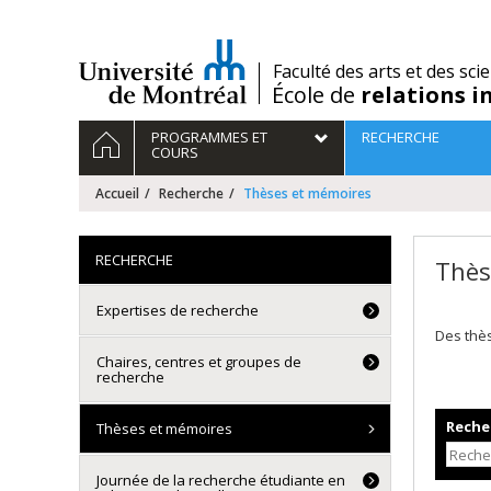
Passer
au
contenu
/
Faculté des arts et des sci
École de
relations i
Navigation
ACCUEIL
PROGRAMMES ET
RECHERCHE
principale
COURS
Accueil
Recherche
Thèses et mémoires
RECHERCHE
Thès
Expertises de recherche
Des thè
Chaires, centres et groupes de
recherche
Recher
Thèses et mémoires
Journée de la recherche étudiante en