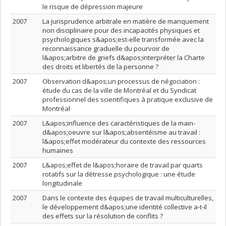
le risque de dépression majeure
2007
La jurisprudence arbitrale en matière de manquement
non disciplinaire pour des incapacités physiques et
psychologiques s&apos;est-elle transformée avec la
reconnaissance graduelle du pourvoir de
l&apos;arbitre de griefs d&apos;interpréter la Charte
des droits et libertés de la personne ?
2007
Observation d&apos;un processus de négociation :
étude du cas de la ville de Montréal et du Syndicat
professionnel des scientifiques à pratique exclusive de
Montréal
2007
L&apos;influence des caractéristiques de la main-
d&apos;oeuvre sur l&apos;absentéisme au travail :
l&apos;effet modérateur du contexte des ressources
humaines
2007
L&apos;effet de l&apos;horaire de travail par quarts
rotatifs sur la détresse psychologique : une étude
longitudinale
2007
Dans le contexte des équipes de travail multiculturelles,
le développement d&apos;une identité collective a-t-il
des effets sur la résolution de conflits ?