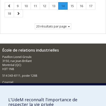
Page
Page
Page
Page
Page
Page
Page
.
Page
Page
Page
9
10
11
12
13
14
15
16
17
précédente
Page
Page
Page
18
courante.
suivante
20 résultats par page
École de relations industrielles
Pavillon Lionel-Groulx
3150, rue Jean-Brillant
Montréal (QC)
H3T 1N8
514 343-6111, poste 1268
Courriel
Nouvelles et événements
Comment soutenir l'École?
L’UdeM reconnaît l’importance de
respecter la vie privée