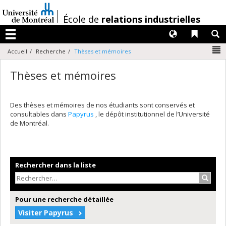
Passer
au
/
École de
relations industrielles
contenu
Langues
Liens 
R
Menu
N
Accueil
Recherche
Thèses et mémoires
Thèses et mémoires
Des thèses et mémoires de nos étudiants sont conservés et
consultables dans
Papyrus
, le dépôt institutionnel de l’Université
de Montréal.
Rechercher dans la liste
Recher
Pour une recherche détaillée
Visiter Papyrus