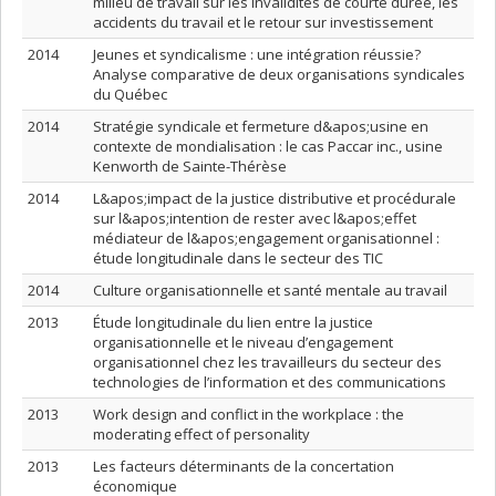
milieu de travail sur les invalidités de courte durée, les
accidents du travail et le retour sur investissement
2014
Jeunes et syndicalisme : une intégration réussie?
Analyse comparative de deux organisations syndicales
du Québec
2014
Stratégie syndicale et fermeture d&apos;usine en
contexte de mondialisation : le cas Paccar inc., usine
Kenworth de Sainte-Thérèse
2014
L&apos;impact de la justice distributive et procédurale
sur l&apos;intention de rester avec l&apos;effet
médiateur de l&apos;engagement organisationnel :
étude longitudinale dans le secteur des TIC
2014
Culture organisationnelle et santé mentale au travail
2013
Étude longitudinale du lien entre la justice
organisationnelle et le niveau d’engagement
organisationnel chez les travailleurs du secteur des
technologies de l’information et des communications
2013
Work design and conflict in the workplace : the
moderating effect of personality
2013
Les facteurs déterminants de la concertation
économique