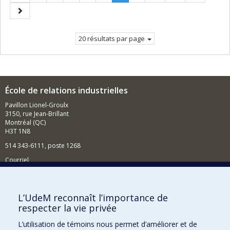
précédente
Page
Page
courante.
suivante
20 résultats par page
École de relations industrielles
Pavillon Lionel-Groulx
3150, rue Jean-Brillant
Montréal (QC)
H3T 1N8
514 343-6111, poste 1268
Courriel
Nouvelles et événements
Comment soutenir l'École?
L’UdeM reconnaît l’importance de
respecter la vie privée
BESOIN D'AIDE?
L’utilisation de témoins nous permet d’améliorer et de
Plan du site