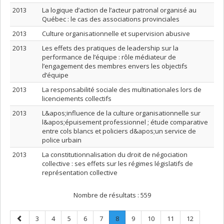
2013
La logique d’action de l’acteur patronal organisé au
Québec : le cas des associations provinciales
2013
Culture organisationnelle et supervision abusive
2013
Les effets des pratiques de leadership sur la
performance de l’équipe : rôle médiateur de
l’engagement des membres envers les objectifs
d’équipe
2013
La responsabilité sociale des multinationales lors de
licenciements collectifs
2013
L&apos;influence de la culture organisationnelle sur
l&apos;épuisement professionnel ; étude comparative
entre cols blancs et policiers d&apos;un service de
police urbain
2013
La constitutionnalisation du droit de négociation
collective : ses effets sur les régimes législatifs de
représentation collective
Nombre de résultats :
559
Page
Page
Page
Page
Page
Page
Page
.
Page
Page
Page
Page
3
4
5
6
7
8
9
10
11
12