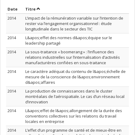
Trier par date en ordre croissant
Trier par titre en ordre croissant
Date
Titre
2014
L’impact de la rémunération variable sur l’intention de
rester via l’engagement organisationnel : étude
longitudinale dans le secteur des TIC
2014
L&apos;effet des normes d&apos;équipe sur le
leadership partagé
2014
La sous-traitance « boomerang » : l’influence des
relations industrielles sur l’internalisation d’activités
manufacturières confiées en sous-traitance
2014
Le caractère adéquat du contenu de l&apos;échelle de
mesure de la conscience de l&apos;environnement
d&apos;affaires
2014
La production de connaissances dans le cluster
montréalais de l’aérospatiale. Le cas d’un réseau local
d’innovation
2014
L&apos;effet de l&apos;allongement de la durée des
conventions collectives sur les relations du travail
locales en entreprise
2014
L’effet d’un programme de santé et de mieux-être en