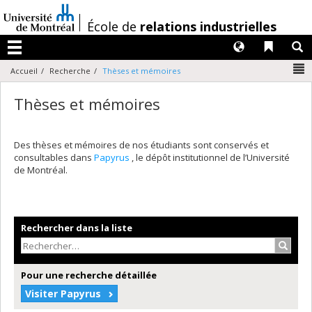
Passer
au
/
École de
relations industrielles
contenu
Langues
Liens 
R
Menu
N
Accueil
Recherche
Thèses et mémoires
Thèses et mémoires
Des thèses et mémoires de nos étudiants sont conservés et
consultables dans
Papyrus
, le dépôt institutionnel de l’Université
de Montréal.
Rechercher dans la liste
Recher
Pour une recherche détaillée
Visiter Papyrus