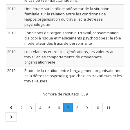
le cas de Wal-Mart Canada Inc
2010
Une étude sur le rôle modérateur de la situation
familiale sur la relation entre les conditions de
l&apos;organisation du travail et la détresse
psychologique
2010
Conditions de l’organisation du travail, consommation
d’alcool à risque et médicaments psychotropes : le rôle
modérateur des traits de personnalité
2010
Les relations entres les générations, les valeurs au
travail et les comportements de citoyenneté
organisationnelle
2010
Étude de la relation entre l’engagement organisationnel
et la détresse psychologique chez les travailleurs et les
travailleuses
Nombre de résultats :
559
Page
Page
Page
Page
Page
Page
Page
.
Page
Page
Page
Page
2
3
4
5
6
7
8
9
10
11
précédente
Page
Page
courante.
suivante