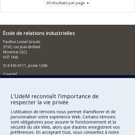
30 résultats par page
École de relations industrielles
Pavillon Lionel-Groulx
3150, rue Jean-Brillant
Montréal (QC)
H3T 1N8
514 343-6111, poste 1268
Courriel
Nouvelles et événements
Comment soutenir l'École?
L’UdeM reconnaît l’importance de
respecter la vie privée
BESOIN D'AIDE?
L’utilisation de témoins nous permet d’améliorer et de
Plan du site
personnaliser votre expérience Web. Certains témoins
Signaler une erreur
sont obligatoires pour assurer le fonctionnement et la
sécurité du site Web, alors que d’autres enregistrent vos
Accessibilité
préférences. En acceptant tout, vous consentez à notre