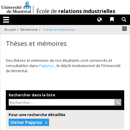
Passer
au
/
École de
relations industrielles
contenu
Langues
Liens 
R
Menu
N
Accueil
Recherche
Thèses et mémoires
Thèses et mémoires
Des thèses et mémoires de nos étudiants sont conservés et
consultables dans
Papyrus
, le dépôt institutionnel de l’Université
de Montréal.
Rechercher dans la liste
Recher
Pour une recherche détaillée
Visiter Papyrus