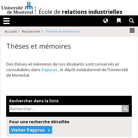
Passer
au
/
École de
relations industrielles
contenu
Langues
Liens 
R
Menu
N
Accueil
Recherche
Thèses et mémoires
Thèses et mémoires
Des thèses et mémoires de nos étudiants sont conservés et
consultables dans
Papyrus
, le dépôt institutionnel de l’Université
de Montréal.
Rechercher dans la liste
Recher
Pour une recherche détaillée
Visiter Papyrus