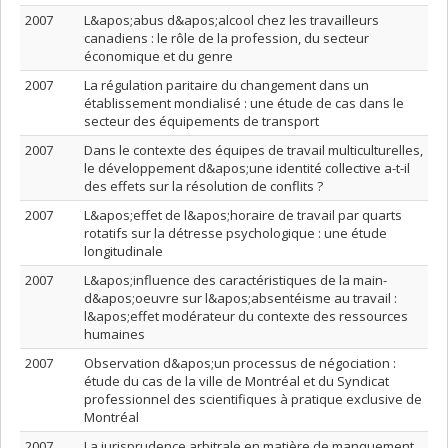
2007
L&apos;abus d&apos;alcool chez les travailleurs
canadiens : le rôle de la profession, du secteur
économique et du genre
2007
La régulation paritaire du changement dans un
établissement mondialisé : une étude de cas dans le
secteur des équipements de transport
2007
Dans le contexte des équipes de travail multiculturelles,
le développement d&apos;une identité collective a-t-il
des effets sur la résolution de conflits ?
2007
L&apos;effet de l&apos;horaire de travail par quarts
rotatifs sur la détresse psychologique : une étude
longitudinale
2007
L&apos;influence des caractéristiques de la main-
d&apos;oeuvre sur l&apos;absentéisme au travail :
l&apos;effet modérateur du contexte des ressources
humaines
2007
Observation d&apos;un processus de négociation :
étude du cas de la ville de Montréal et du Syndicat
professionnel des scientifiques à pratique exclusive de
Montréal
2007
La jurisprudence arbitrale en matière de manquement