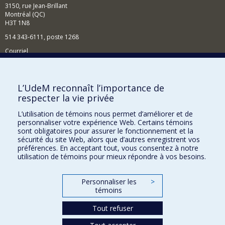
3150, rue Jean-Brillant
Montréal (QC)
H3T 1N8
514 343-6111, poste 1268
Courriel
Nouvelles et événements
Comment soutenir l'École?
L’UdeM reconnaît l’importance de
respecter la vie privée
BESOIN D'AIDE?
L’utilisation de témoins nous permet d’améliorer et de
Plan du site
personnaliser votre expérience Web. Certains témoins
Signaler une erreur
sont obligatoires pour assurer le fonctionnement et la
sécurité du site Web, alors que d’autres enregistrent vos
Accessibilité
préférences. En acceptant tout, vous consentez à notre
utilisation de témoins pour mieux répondre à vos besoins.
FACULTÉ DES ARTS ET DES SCIENCES
Nos départements et écoles
Personnaliser les
>
témoins
Nos centres d'études
Tout refuser
Nos programmes et cours