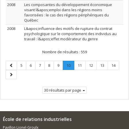
2008
Les composantes du développement économique
visant l&apos;emploi dans les régions moins
favorisées : le cas des régions périphériques du
Québec
2008
L&apos;influence des motifs de rupture du contrat
psychologique sur le comportement des individus au
travail : l&apos;effet modérateur du genre
Nombre de résultats :
559
Page
Page
Page
Page
Page
Page
Page
.
Page
Page
Page
Page
5
6
7
8
9
10
11
12
13
14
précédente
Page
Page
courante.
suivante
30 résultats par page
École de relations industrielles
Pavillon Lionel-Groulx