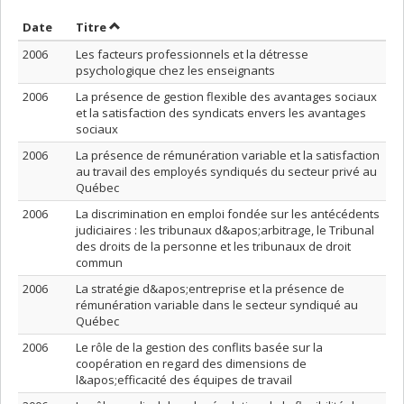
Trier par date en ordre décroissant
Trier par titre en ordre décroissant
Date
Titre
2006
Les facteurs professionnels et la détresse
psychologique chez les enseignants
2006
La présence de gestion flexible des avantages sociaux
et la satisfaction des syndicats envers les avantages
sociaux
2006
La présence de rémunération variable et la satisfaction
au travail des employés syndiqués du secteur privé au
Québec
2006
La discrimination en emploi fondée sur les antécédents
judiciaires : les tribunaux d&apos;arbitrage, le Tribunal
des droits de la personne et les tribunaux de droit
commun
2006
La stratégie d&apos;entreprise et la présence de
rémunération variable dans le secteur syndiqué au
Québec
2006
Le rôle de la gestion des conflits basée sur la
coopération en regard des dimensions de
l&apos;efficacité des équipes de travail