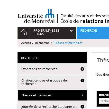
Passer
au
contenu
/
Faculté des arts et des sci
École de
relations i
Navigation
ACCUEIL
PROGRAMMES ET
RECHERCHE
principale
COURS
Accueil
Recherche
Thèses et mémoires
RECHERCHE
Thès
Expertises de recherche
Des thè
Chaires, centres et groupes de
recherche
Recher
Thèses et mémoires
Journée de la recherche étudiante en