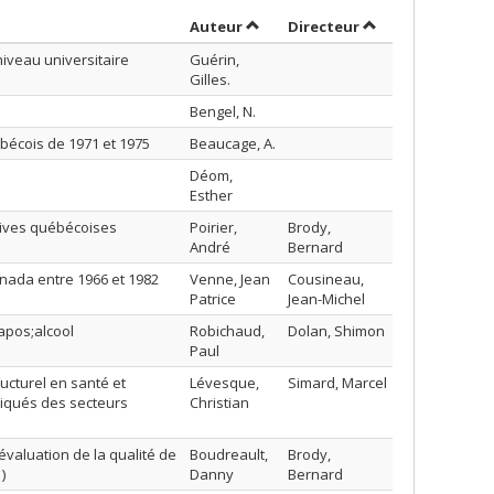
Trier par auteur en ordre décroi
par contributeur 
Auteur
Directeur
iveau universitaire
Guérin,
Gilles.
Bengel, N.
ébécois de 1971 et 1975
Beaucage, A.
Déom,
Esther
ctives québécoises
Poirier,
Brody,
André
Bernard
Canada entre 1966 et 1982
Venne, Jean
Cousineau,
Patrice
Jean-Michel
apos;alcool
Robichaud,
Dolan, Shimon
Paul
ucturel en santé et
Lévesque,
Simard, Marcel
diqués des secteurs
Christian
valuation de la qualité de
Boudreault,
Brody,
)
Danny
Bernard