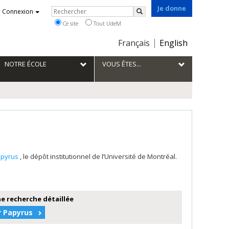
Je donne
Rechercher
Connexion
Rechercher
Ce site
Tout UdeM
Choix
Français
English
de
la
NOTRE ÉCOLE
VOUS ÊTES...
langue
apyrus
, le dépôt institutionnel de l’Université de Montréal.
e recherche détaillée
r Papyrus