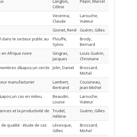
ux
Langlois,
Pépin, Marcel
Céline
n
Vecerina,
Larouche,
Claude
Viateur
Gionet, René
Guérin, Gilles
l dans le secteur public au
Plouffe,
Brody,
Sylvio
Bernard
 en Afrique noire
Gingras,
Louis Guérin,
Jacques
Christiane
es membres d&apos;un cercle
Jolin, Daniel
Brossard,
Michel
ecteur manufacturier
Lambert,
Cousineau,
Bertrand
Jean-Michel
d&apos;un cas en milieu
Beaudin,
Larouche,
Louise
Viateur
ences et la productivité de
Trudel,
Guérin, Gilles
Hélène
de qualité : étude de cas
Lévesque,
Brossard,
Gilles
Michel