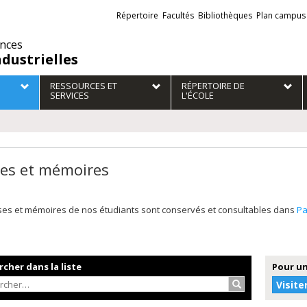
Liens
Répertoire
Facultés
Bibliothèques
Plan campus
externes
ences
ndustrielles
RESSOURCES ET
RÉPERTOIRE DE
SERVICES
L'ÉCOLE
es et mémoires
ses et mémoires de nos étudiants sont conservés et consultables dans
P
cher dans la liste
Pour un
Rechercher…
Visite