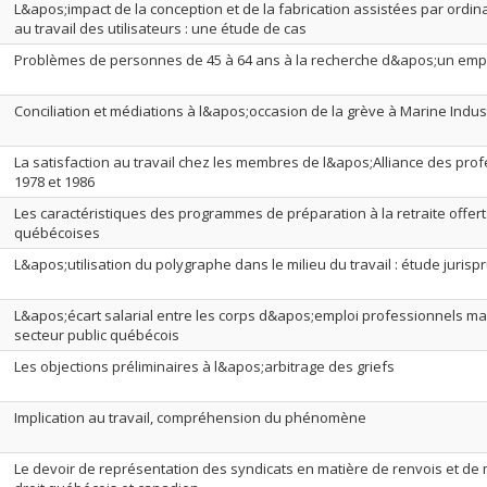
L&apos;impact de la conception et de la fabrication assistées par ordinat
au travail des utilisateurs : une étude de cas
Problèmes de personnes de 45 à 64 ans à la recherche d&apos;un empl
Conciliation et médiations à l&apos;occasion de la grève à Marine Indus
La satisfaction au travail chez les membres de l&apos;Alliance des pro
1978 et 1986
Les caractéristiques des programmes de préparation à la retraite offer
québécoises
L&apos;utilisation du polygraphe dans le milieu du travail : étude jurisp
L&apos;écart salarial entre les corps d&apos;emploi professionnels ma
secteur public québécois
Les objections préliminaires à l&apos;arbitrage des griefs
Implication au travail, compréhension du phénomène
Le devoir de représentation des syndicats en matière de renvois et de 