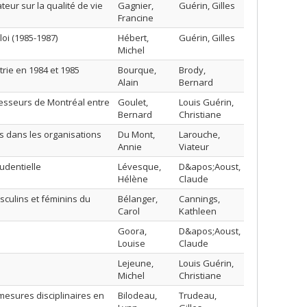
eur sur la qualité de vie
Gagnier,
Guérin, Gilles
Francine
oi (1985-1987)
Hébert,
Guérin, Gilles
Michel
trie en 1984 et 1985
Bourque,
Brody,
Alain
Bernard
fesseurs de Montréal entre
Goulet,
Louis Guérin,
Bernard
Christiane
ts dans les organisations
Du Mont,
Larouche,
Annie
Viateur
rudentielle
Lévesque,
D&apos;Aoust,
Hélène
Claude
sculins et féminins du
Bélanger,
Cannings,
Carol
Kathleen
Goora,
D&apos;Aoust,
Louise
Claude
Lejeune,
Louis Guérin,
Michel
Christiane
mesures disciplinaires en
Bilodeau,
Trudeau,