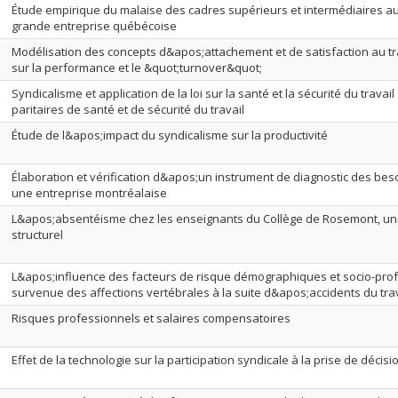
Étude empirique du malaise des cadres supérieurs et intermédiaires a
grande entreprise québécoise
Modélisation des concepts d&apos;attachement et de satisfaction au tra
sur la performance et le &quot;turnover&quot;
Syndicalisme et application de la loi sur la santé et la sécurité du travail
paritaires de santé et de sécurité du travail
Étude de l&apos;impact du syndicalisme sur la productivité
Élaboration et vérification d&apos;un instrument de diagnostic des be
une entreprise montréalaise
L&apos;absentéisme chez les enseignants du Collège de Rosemont, un
structurel
L&apos;influence des facteurs de risque démographiques et socio-prof
survenue des affections vertébrales à la suite d&apos;accidents du trav
Risques professionnels et salaires compensatoires
Effet de la technologie sur la participation syndicale à la prise de décisi