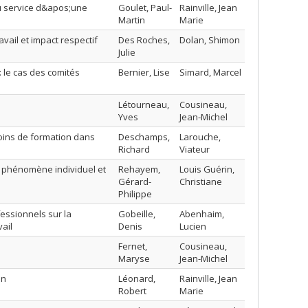
u service d&apos;une
Goulet, Paul-
Rainville, Jean
Martin
Marie
vail et impact respectif
Des Roches,
Dolan, Shimon
Julie
 : le cas des comités
Bernier, Lise
Simard, Marcel
Létourneau,
Cousineau,
Yves
Jean-Michel
soins de formation dans
Deschamps,
Larouche,
Richard
Viateur
 phénomène individuel et
Rehayem,
Louis Guérin,
Gérard-
Christiane
Philippe
essionnels sur la
Gobeille,
Abenhaim,
ail
Denis
Lucien
Fernet,
Cousineau,
Maryse
Jean-Michel
on
Léonard,
Rainville, Jean
Robert
Marie