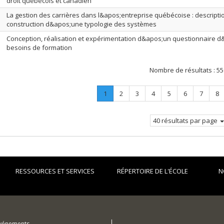
droit québécois et canadien
La gestion des carrières dans l&apos;entreprise québécoise : descriptio
construction d&apos;une typologie des systèmes
Conception, réalisation et expérimentation d&apos;un questionnaire 
besoins de formation
Nombre de résultats :
55
Page
.
Page
Page
Page
Page
Page
Page
Pa
1
2
3
4
5
6
7
8
Page
courante.
40 résultats par page
RESSOURCES ET SERVICES
RÉPERTOIRE DE L'ÉCOLE
N
événements