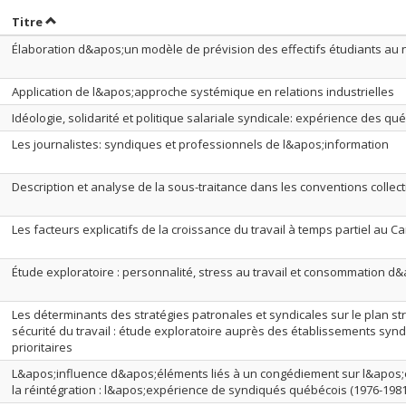
rier par date en ordre décroissant
Trier par titre en ordre décroissant
Titre
Élaboration d&apos;un modèle de prévision des effectifs étudiants au n
Application de l&apos;approche systémique en relations industrielles
Idéologie, solidarité et politique salariale syndicale: expérience des qu
Les journalistes: syndiques et professionnels de l&apos;information
Description et analyse de la sous-traitance dans les conventions colle
Les facteurs explicatifs de la croissance du travail à temps partiel au 
Étude exploratoire : personnalité, stress au travail et consommation d&
Les déterminants des stratégies patronales et syndicales sur le plan str
sécurité du travail : étude exploratoire auprès des établissements syn
prioritaires
L&apos;influence d&apos;éléments liés à un congédiement sur l&apos;é
la réintégration : l&apos;expérience de syndiqués québécois (1976-1981