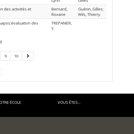
Lynn
Gilles
n des activités et
Bernard,
Guérin, Gilles;
Roxane
Wils, Thierry
d&apos;évaluation des
TREPANIER,
Y.
9
ge
Page
Page
Page
9
10
suivante
OTRE ÉCOLE
VOUS ÊTES...