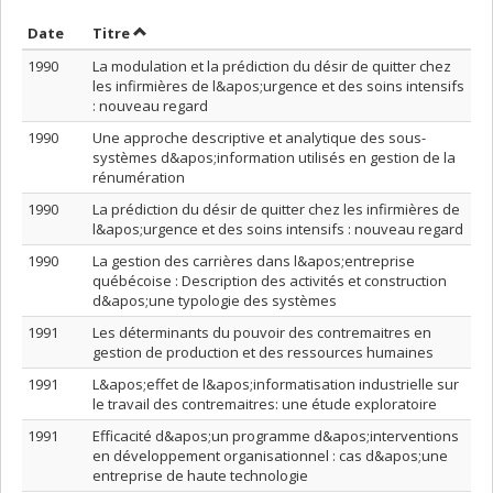
Trier par date en ordre décroissant
Trier par titre en ordre décroissant
Date
Titre
1990
La modulation et la prédiction du désir de quitter chez
les infirmières de l&apos;urgence et des soins intensifs
: nouveau regard
1990
Une approche descriptive et analytique des sous-
systèmes d&apos;information utilisés en gestion de la
rénumération
1990
La prédiction du désir de quitter chez les infirmières de
l&apos;urgence et des soins intensifs : nouveau regard
1990
La gestion des carrières dans l&apos;entreprise
québécoise : Description des activités et construction
d&apos;une typologie des systèmes
1991
Les déterminants du pouvoir des contremaitres en
gestion de production et des ressources humaines
1991
L&apos;effet de l&apos;informatisation industrielle sur
le travail des contremaitres: une étude exploratoire
1991
Efficacité d&apos;un programme d&apos;interventions
en développement organisationnel : cas d&apos;une
entreprise de haute technologie