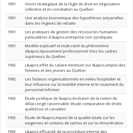
1991
Vision stratégique de la règle de droit en négociation
collective et en conciliation au Québec
1991
Une analyse économique des hypothèses actuarielles
dans les régimes de retraite
1991
Les pratiques de gestion des ressources humaines
particulières à l&apos;entreprise non syndiquée
1991
Modèle explicatif et multi varié du phénomène
d&apos;épuisement professionnel chez les cadres
supérieurs du Québec
1992
L&apos;effet du salaire minimum sur l&apos;emploi des
femmes et des jeunes au Québec
1992
Les facteurs organisationnels en milieu hospitalier et
leur influence sur la mobilité interne et le roulement du
personnel infirmier
1992
Étude juridique de l&apos;évolution de la notion de
délai-congé raisonnable: étude comparative de droits
québécois et canadien
1992
Étude de l&apos;impact de la qualité totale sur les
exigences et contenu de taches et sur la rémunération
1992
L&apos;efficacité de la procédure interne des