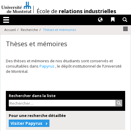
Passer
au
/
École de
relations industrielles
contenu
Langues
Liens 
R
Menu
N
Accueil
Recherche
Thèses et mémoires
Thèses et mémoires
Des thèses et mémoires de nos étudiants sont conservés et
consultables dans
Papyrus
, le dépôt institutionnel de l’Université
de Montréal.
Rechercher dans la liste
Recher
Pour une recherche détaillée
Visiter Papyrus