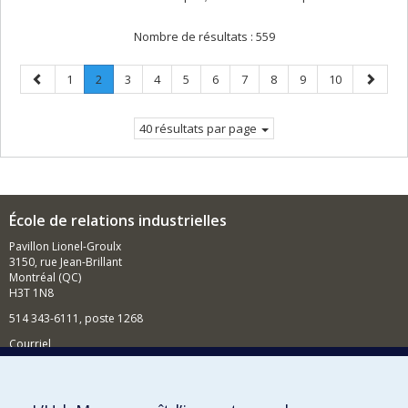
Nombre de résultats :
559
Page
Page
Page
.
Page
Page
Page
Page
Page
Page
Page
Page
Page
1
2
3
4
5
6
7
8
9
10
précédente
Page
suivant
courante.
40 résultats par page
École de relations industrielles
Pavillon Lionel-Groulx
3150, rue Jean-Brillant
Montréal (QC)
H3T 1N8
514 343-6111, poste 1268
Courriel
Nouvelles et événements
Comment soutenir l'École?