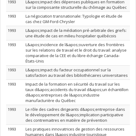
1993
L&apos;impact des dépenses publiques en formation
sur la composante structurelle du chômage au Québec
1993
La négociation transnationale: Typologie et étude de
cas chez GM-Ford-Chrysler
1993
L&apos;impact de la médiation pré-arbitrale des griefs:
une étude de cas en milieu hospitalier québécois
1993
L&apos;incidence de l&apos;ouverture des frontières
sur les relations de travail et le droit du travail: analyse
comparative de la CEE et du libre-échange Canada-
États-Unis
1993
L&apos;impact du facteur occupationnel sur la
satisfaction au travail des bibliothécaires universitaires
1993
Impact de la formation en sécurité du travail sur les
taux d&apos;accidents du travail d&apos;un échantillon
d&apos;entreprises de l&apos;industrie
manufacturière du Québec
1993
Le rôle des cadres dirigeants d&apos;entreprise dans
le développement de l&apos;implication participative
des contremaitres en matière de prévention
1993
Les pratiques innovatrices de gestion des ressources
humaines dans l&apos;industrie touristique