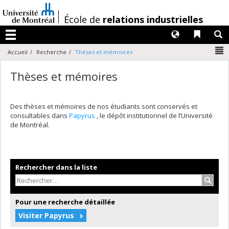
Passer
au
/
École de
relations industrielles
contenu
Langues
Liens 
R
Menu
N
Accueil
Recherche
Thèses et mémoires
Thèses et mémoires
Des thèses et mémoires de nos étudiants sont conservés et
consultables dans
Papyrus
, le dépôt institutionnel de l’Université
de Montréal.
Rechercher dans la liste
Recher
Pour une recherche détaillée
Visiter Papyrus