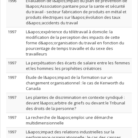
1996
Évaluation de l&apos;impact du plan de prévention de
l&apos;Association paritaire pour la sante et sécurité
du travail - secteur fabrication de produits en métal et
produits électriques sur l&apos;évolution des taux
d&apos;accidents du travail
1997
L&apos;expérience du télétravail à domicile: la
modification de la perception des impacts de cette
forme d&apos;organisation du travail en fonction du
pourcentage de temps travaille et du sexe des
travailleurs
1997
La perpétuation des écarts de salaire entre les femmes
et les hommes: les prophéties créatrices
1997
Étude de l&apos;impact de la formation sur un
changement organisationnel : le cas de Kenworth du
Canada
1997
Les plaintes de discrimination en contexte syndiqué :
devant l&apos;arbitre de griefs ou devant le Tribunal
des droits de la personne?
1997
La recherche de l&apos;emploi: une démarche
multidimensionnelle
1997
L&apos;impact des relations industrielles sur la
performance organisationnelle : le cas des caisses