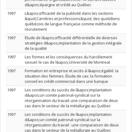
d&apos;épargne et crédit au Québec
1997
L&apos;efficacité de la publicité dans les sections
&quot;Carrières et professions&quot; des quotidiens
québécois de langue française comme méthode de
recrutement
1997
Étude de l&apos;efficacité différentielle de diverses
stratégies d&apos;implantation de la gestion intégrale
de la qualité
1997
Les formes et les conséquences du harcèlement
sexuel: le cas de l&apos;Université de Montreal
1997
Formation en entreprise et accès à l&apos;égalité: la
situation des femmes. Étude de cas: la formation
conseil en crédit commercial dans une banque
1997
Les conditions du succès de l&apos;implantation
d&apos;un comite patronal-syndical sur la
réorganisation du travail: une comparaison de deux
cas dans le secteur de la métallurgie au Québec
1997
Les conditions de succès de l&apos;implantation
d&apos;un comité patronal-syndical sur la
réorganisation du travail : une comparaison de deux
cas dans le secteur de la métallurgie au Québec