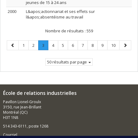
jeunes de 15 à 24 ans
2000
L&apos;actionnariat et ses effets sur
l&apos;absentéisme au travail
Nombre de résultats :
559
Page
Page
Page
Page
.
Page
Page
Page
Page
Page
Page
Page
Page
1
2
3
4
5
6
7
8
9
10
précédente
Page
suivant
courante.
50 résultats par page
École de relations industrielles
Pavillon Lionel-Groulx
3150, rue Jean-Brillant
Montréal (QC)
H3T 1N8
514 343-6111, poste 1268
Courriel