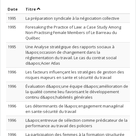
Trier par date en ordre décroissant
Trier par titre en ordre décroissant
Date
Titre
1995
La préparation syndicale à la négociation collective
1995
Foresaking the Practice of Law: a Case Study Among
Non-Practising Female Members of Le Barreau du
Québec
1995
Une Analyse stratégique des rapports sociaux à
l&apos;occasion de changement dans la
réglementation du travail. Le cas du contrat social
d&apos;Acier Atlas
1996
Les facteurs influençant les stratégies de gestion des
risques majeurs en sante et sécurité du travail
1996
Évaluation d&apos;une équipe d&apos;amélioration de
la qualité comme lieu favorisant le développement
continu d&apos;habiletés générales
1996
Les déterminants de l&apos;engagement managérial
en sante-sécurité du travail
1996
L&apos;entrevue de sélection comme prédicateur de la
performance au travail des policiers
1996
La participation des femmes à la formation structurée