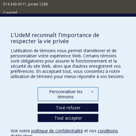
514 343-6111, poste 1268
Courriel
Nouvelles et événements
Comment soutenir l'École?
L’UdeM reconnaît l’importance de
respecter la vie privée
BESOIN D'AIDE?
L’utilisation de témoins nous permet d’améliorer et de
Plan du site
personnaliser votre expérience Web. Certains témoins
Signaler une erreur
sont obligatoires pour assurer le fonctionnement et la
sécurité du site Web, alors que d’autres enregistrent vos
Accessibilité
préférences. En acceptant tout, vous consentez à notre
utilisation de témoins pour mieux répondre à vos besoins.
FACULTÉ DES ARTS ET DES SCIENCES
Nos départements et écoles
Personnaliser les
>
témoins
Nos centres d'études
Tout refuser
Nos programmes et cours
Tout accepter
Confidentialité
Voir notre
politique de confidentialité
et nos
conditions
Conditions d’utilisation
d’utilisation
.