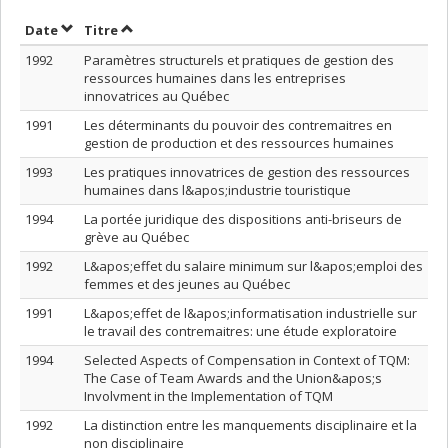
Trier par date en ordre croissant
Trier par titre en ordre croissant
Date
Titre
1992
Paramètres structurels et pratiques de gestion des
ressources humaines dans les entreprises
innovatrices au Québec
1991
Les déterminants du pouvoir des contremaitres en
gestion de production et des ressources humaines
1993
Les pratiques innovatrices de gestion des ressources
humaines dans l&apos;industrie touristique
1994
La portée juridique des dispositions anti-briseurs de
grève au Québec
1992
L&apos;effet du salaire minimum sur l&apos;emploi des
femmes et des jeunes au Québec
1991
L&apos;effet de l&apos;informatisation industrielle sur
le travail des contremaitres: une étude exploratoire
1994
Selected Aspects of Compensation in Context of TQM:
The Case of Team Awards and the Union&apos;s
Involvment in the Implementation of TQM
1992
La distinction entre les manquements disciplinaire et la
non disciplinaire