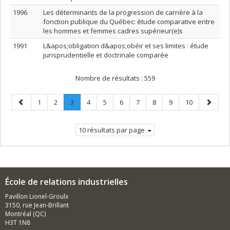
1996
Les déterminants de la progression de carrière à la
fonction publique du Québec: étude comparative entre
les hommes et femmes cadres supérieur(e)s
1991
L&apos;obligation d&apos;obéir et ses limites : étude
jurisprudentielle et doctrinale comparée
Nombre de résultats :
559
Page
Page
Page
Page
.
Page
Page
Page
Page
Page
Page
Page
Page
1
2
3
4
5
6
7
8
9
10
précédente
Page
suivant
courante.
10 résultats par page
École de relations industrielles
Pavillon Lionel-Groulx
3150, rue Jean-Brillant
Montréal (QC)
H3T 1N8