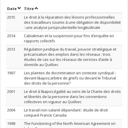
Trier par date en ordre décroissant
Trier par titre en ordre décroissant
Date
Titre
2015
Le droit à la réparation des lésions professionnelles
des travailleurs soumis à une obligation de disponibilité
: une analyse jurisprudentielle longitudinale
2014
Cabiakman et la suspension pour fins d’enquête en
rapports collectifs
2013
Régulation juridique du travail, pouvoir stratégique et
précarisation des emplois dans les réseaux : trois
études de cas sur les réseaux de services d’aide à
domicile au Québec
1997
Les plaintes de discrimination en contexte syndiqué :
devant l&apos;arbitre de griefs ou devant le Tribunal
des droits de la personne?
2001
Le droit à l&apos;égalité au sens de la Charte des droits
et libertés de la personne dans les conventions
collectives en vigueur au Québec
2004
Le travail non salarié dépendant : étude de droit
comparé France Canada
1998
The Functioning of the North American Agreement on