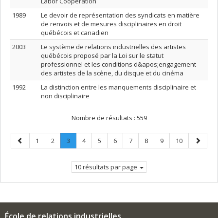
Labor Cooperation
1989
Le devoir de représentation des syndicats en matière
de renvois et de mesures disciplinaires en droit
québécois et canadien
2003
Le système de relations industrielles des artistes
québécois proposé par la Loi sur le statut
professionnel et les conditions d&apos;engagement
des artistes de la scène, du disque et du cinéma
1992
La distinction entre les manquements disciplinaire et
non disciplinaire
Nombre de résultats :
559
Page
Page
Page
Page
.
Page
Page
Page
Page
Page
Page
Page
Page
1
2
3
4
5
6
7
8
9
10
précédente
Page
suivant
courante.
10 résultats par page
École de relations industrielles