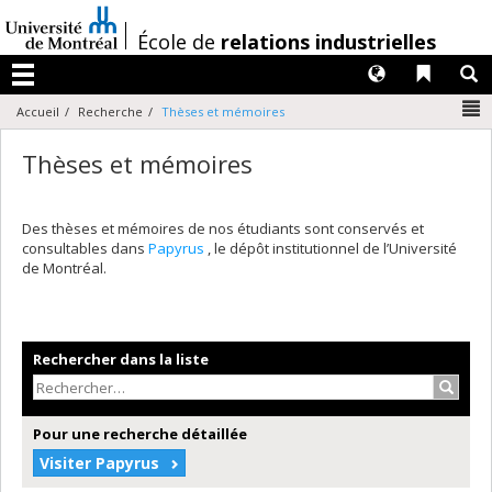
Passer
au
/
École de
relations industrielles
contenu
Langues
Liens 
R
Menu
N
Accueil
Recherche
Thèses et mémoires
Thèses et mémoires
Des thèses et mémoires de nos étudiants sont conservés et
consultables dans
Papyrus
, le dépôt institutionnel de l’Université
de Montréal.
Rechercher dans la liste
Recher
Pour une recherche détaillée
Visiter Papyrus