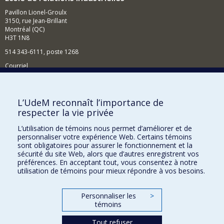
Pavillon Lionel-Groulx
3150, rue Jean-Brillant
Montréal (QC)
H3T 1N8
514 343-6111, poste 1268
Courriel
Nouvelles et événements
Comment soutenir l'École?
L’UdeM reconnaît l’importance de
respecter la vie privée
BESOIN D'AIDE?
L’utilisation de témoins nous permet d’améliorer et de
Plan du site
personnaliser votre expérience Web. Certains témoins
Signaler une erreur
sont obligatoires pour assurer le fonctionnement et la
sécurité du site Web, alors que d’autres enregistrent vos
Accessibilité
préférences. En acceptant tout, vous consentez à notre
utilisation de témoins pour mieux répondre à vos besoins.
FACULTÉ DES ARTS ET DES SCIENCES
Nos départements et écoles
Personnaliser les
>
témoins
Nos centres d'études
Tout refuser
Nos programmes et cours