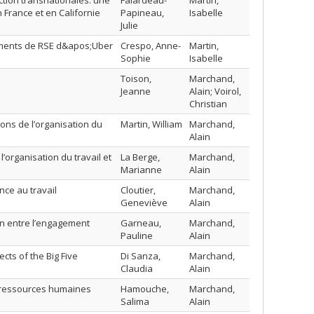
ction transnationales: une
Falardeau-
Martin,
France et en Californie
Papineau,
Isabelle
Julie
gements de RSE d&apos;Uber
Crespo, Anne-
Martin,
Sophie
Isabelle
Toison,
Marchand,
Jeanne
Alain; Voirol,
Christian
tions de l’organisation du
Martin, William
Marchand,
Alain
l’organisation du travail et
La Berge,
Marchand,
Marianne
Alain
nce au travail
Cloutier,
Marchand,
Geneviève
Alain
ion entre l’engagement
Garneau,
Marchand,
Pauline
Alain
cts of the Big Five
Di Sanza,
Marchand,
Claudia
Alain
es ressources humaines
Hamouche,
Marchand,
Salima
Alain