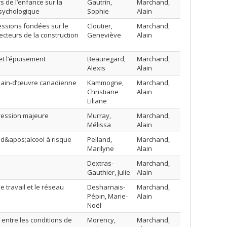
 de l’enfance sur la
Gautrin,
Marchand,
 psychologique
Sophie
Alain
ressions fondées sur le
Cloutier,
Marchand,
ecteurs de la construction
Geneviève
Alain
et l’épuisement
Beauregard,
Marchand,
Alexis
Alain
la main-d’œuvre canadienne
Kammogne,
Marchand,
Christiane
Alain
Liliane
pression majeure
Murray,
Marchand,
Mélissa
Alain
n d&apos;alcool à risque
Pelland,
Marchand,
Marilyne
Alain
Dextras-
Marchand,
Gauthier, Julie
Alain
 travail et le réseau
Desharnais-
Marchand,
Pépin, Marie-
Alain
Noël
n entre les conditions de
Morency,
Marchand,