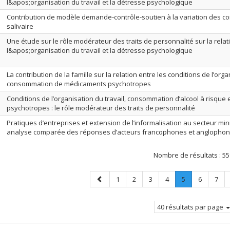
l&apos;organisation du travail et la détresse psychologique
Contribution de modèle demande-contrôle-soutien à la variation des con
salivaire
Une étude sur le rôle modérateur des traits de personnalité sur la relat
l&apos;organisation du travail et la détresse psychologique
La contribution de la famille sur la relation entre les conditions de l’organ
consommation de médicaments psychotropes
Conditions de l’organisation du travail, consommation d’alcool à risqu
psychotropes : le rôle modérateur des traits de personnalité
Pratiques d’entreprises et extension de l’informalisation au secteur mini
analyse comparée des réponses d’acteurs francophones et anglophon
Nombre de résultats :
55
Page
Page
Page
Page
Page
Page
.
Page
Page
1
2
3
4
5
6
7
précédente
Page
courante.
40 résultats par page