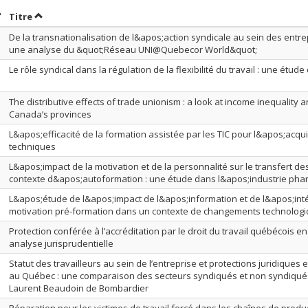
rier par date en ordre décroissant
Trier par titre en ordre décroissant
Titre
De la transnationalisation de l&apos;action syndicale au sein des entre
une analyse du &quot;Réseau UNI@Quebecor World&quot;
Le rôle syndical dans la régulation de la flexibilité du travail : une étud
The distributive effects of trade unionism : a look at income inequality a
Canada’s provinces
L&apos;efficacité de la formation assistée par les TIC pour l&apos;acq
techniques
L&apos;impact de la motivation et de la personnalité sur le transfert 
contexte d&apos;autoformation : une étude dans l&apos;industrie ph
L&apos;étude de l&apos;impact de l&apos;information et de l&apos;int
motivation pré-formation dans un contexte de changements technolog
Protection conférée à l’accréditation par le droit du travail québécois en
analyse jurisprudentielle
Statut des travailleurs au sein de l’entreprise et protections juridiques
au Québec : une comparaison des secteurs syndiqués et non syndiqués 
Laurent Beaudoin de Bombardier