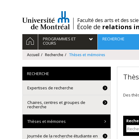
Passer
au
contenu
/
Faculté des arts et des sci
École de
relations i
Navigation
ACCUEIL
PROGRAMMES ET
RECHERCHE
principale
COURS
Accueil
Recherche
Thèses et mémoires
RECHERCHE
Thès
Expertises de recherche
Des thè
Chaires, centres et groupes de
recherche
Recher
Thèses et mémoires
Journée de la recherche étudiante en