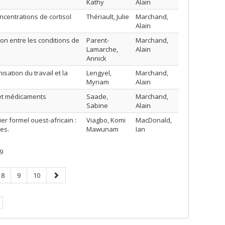
Kathy
Alain
centrations de cortisol
Thériault, Julie
Marchand,
Alain
ion entre les conditions de
Parent-
Marchand,
Lamarche,
Alain
Annick
isation du travail et la
Lengyel,
Marchand,
Myriam
Alain
e et médicaments
Saade,
Marchand,
Sabine
Alain
er formel ouest-africain :
Viagbo, Komi
MacDonald,
es.
Mawunam
Ian
9
Page
Page
Page
Page
8
9
10
suivante