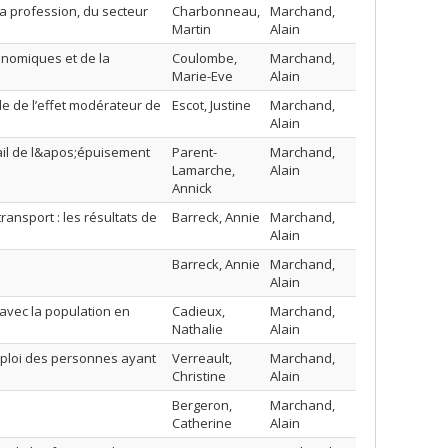
la profession, du secteur
Charbonneau,
Marchand,
Martin
Alain
conomiques et de la
Coulombe,
Marchand,
Marie-Eve
Alain
de de l’effet modérateur de
Escot, Justine
Marchand,
Alain
ail de l&apos;épuisement
Parent-
Marchand,
Lamarche,
Alain
Annick
ansport : les résultats de
Barreck, Annie
Marchand,
Alain
Barreck, Annie
Marchand,
Alain
avec la population en
Cadieux,
Marchand,
Nathalie
Alain
emploi des personnes ayant
Verreault,
Marchand,
Christine
Alain
Bergeron,
Marchand,
Catherine
Alain