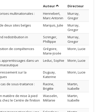
Trier par auteur en ordre décroi
par contributeu
Auteur
Directeur
prises multinationales :
Hennebert,
Murray,
Marc-Antonin
Gregor
e de deux sites belges
Marquis, Julie
Murray,
Gregor
nd redistribution in
Scrimger,
Murray,
Phillippe
Gregor
uisition de compétences
Grégoire,
Morin, Lucie
Marie-Josée
des apprentissages dans un
Leduc, Sophie
Morin, Lucie
armaceutique
éressement sur la
Duguay,
Morin, Lucie
iques
Katerine
 cas de sous-traitance :
Racine,
Martin,
Brigitte
Isabelle
 en matière de mise à pied
Wasselin,
Martin,
chez le Centre de finition
Mélanie
Isabelle