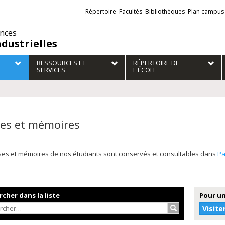
Liens
Répertoire
Facultés
Bibliothèques
Plan campus
externes
ences
ndustrielles
RESSOURCES ET
RÉPERTOIRE DE
SERVICES
L'ÉCOLE
es et mémoires
ses et mémoires de nos étudiants sont conservés et consultables dans
P
cher dans la liste
Pour un
Rechercher…
Visite