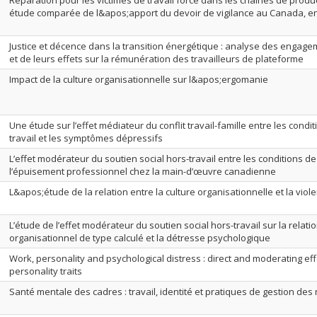
Réparation pour les victimes de travail forcé dans les chaînes de produ
étude comparée de l&apos;apport du devoir de vigilance au Canada, en 
Justice et décence dans la transition énergétique : analyse des enga
et de leurs effets sur la rémunération des travailleurs de plateforme
Impact de la culture organisationnelle sur l&apos;ergomanie
Une étude sur l’effet médiateur du conflit travail-famille entre les condi
travail et les symptômes dépressifs
L’effet modérateur du soutien social hors-travail entre les conditions de 
l’épuisement professionnel chez la main-d’œuvre canadienne
L&apos;étude de la relation entre la culture organisationnelle et la viole
L’étude de l’effet modérateur du soutien social hors-travail sur la relat
organisationnel de type calculé et la détresse psychologique
Work, personality and psychological distress : direct and moderating effe
personality traits
Santé mentale des cadres : travail, identité et pratiques de gestion d