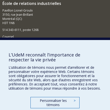
École de relations industrielles
Pavillon Lionel-Groulx
3150, rue Jean-Brillant
Montréal (QC)
H3T 1N8
514 343-6111, poste 1268
Courriel
Nouvelles et événements
Comment soutenir l'École?
L’UdeM reconnaît l’importance de
respecter la vie privée
BESOIN D'AIDE?
L’utilisation de témoins nous permet d’améliorer et de
Plan du site
personnaliser votre expérience Web. Certains témoins
Signaler une erreur
sont obligatoires pour assurer le fonctionnement et la
sécurité du site Web, alors que d’autres enregistrent vos
Accessibilité
préférences. En acceptant tout, vous consentez à notre
utilisation de témoins pour mieux répondre à vos besoins.
FACULTÉ DES ARTS ET DES SCIENCES
Nos départements et écoles
Personnaliser les
>
témoins
Nos centres d'études