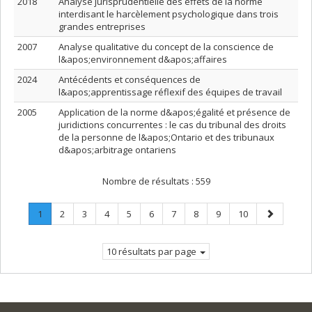
2018
Analyse jurisprudentielle des effets de la norme
interdisant le harcèlement psychologique dans trois
grandes entreprises
2007
Analyse qualitative du concept de la conscience de
l&apos;environnement d&apos;affaires
2024
Antécédents et conséquences de
l&apos;apprentissage réflexif des équipes de travail
2005
Application de la norme d&apos;égalité et présence de
juridictions concurrentes : le cas du tribunal des droits
de la personne de l&apos;Ontario et des tribunaux
d&apos;arbitrage ontariens
Nombre de résultats :
559
Page
.
Page
Page
Page
Page
Page
Page
Page
Page
Page
Page
1
2
3
4
5
6
7
8
9
10
Page
suivante
courante.
10 résultats par page