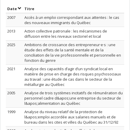
Trier par date en ordre croissant
Trier par titre en ordre croissant
Date
Titre
2007
Accès à un emploi correspondant aux attentes : le cas
des nouveaux immigrants du Québec
2013
Action collective patronale : les mécanismes de
diffusion entre les niveaux sectoriel et local
2025
Ambitions de croissance des entrepreneur·e·s : une
étude des effets de la santé mentale et de la
conciliation de la vie professionnelle et personnelle en
fonction du genre
2021
Analyse des capacités d’agir d’un syndicat local en
matière de prise en charge des risques psychosociaux
au travail : une étude de cas dans le secteur de la
métallurgie au Québec
2005
Analyse de trois systèmes incitatifs de rémunération du
personnel cadre d&apos;une entreprise du secteur de
l&apos;alimentation au Québec
1999
Analyse du niveau relatif de la protection de
l&apos;emploi accordée aux salaries manuels et de
bureau dans les cites et villes du Québec au 31/12/92