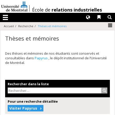
Passer
au
/
École de
relations industrielles
contenu
Langues
Liens 
R
Menu
N
Accueil
Recherche
Thèses et mémoires
Thèses et mémoires
Des thèses et mémoires de nos étudiants sont conservés et
consultables dans
Papyrus
, le dépôt institutionnel de l’Université
de Montréal.
Rechercher dans la liste
Recher
Pour une recherche détaillée
Visiter Papyrus