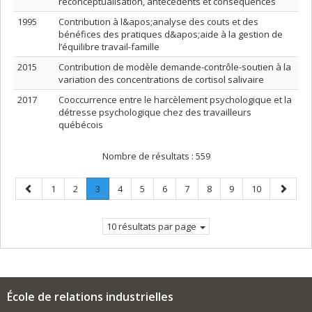
reconceptualisation, antécédents et conséquences
1995
Contribution à l&apos;analyse des couts et des
bénéfices des pratiques d&apos;aide à la gestion de
l’équilibre travail-famille
2015
Contribution de modèle demande-contrôle-soutien à la
variation des concentrations de cortisol salivaire
2017
Cooccurrence entre le harcèlement psychologique et la
détresse psychologique chez des travailleurs
québécois
Nombre de résultats :
559
Page
Page
Page
Page
.
Page
Page
Page
Page
Page
Page
Page
Page
1
2
3
4
5
6
7
8
9
10
précédente
Page
suivant
courante.
10 résultats par page
École de relations industrielles