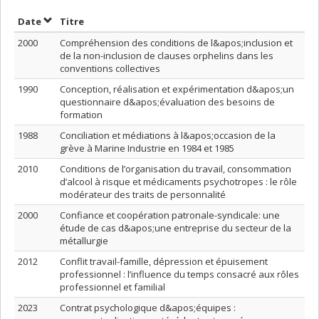
Trier par date en ordre croissant
Trier par titre en ordre croissant
Date
Titre
2000
Compréhension des conditions de l&apos;inclusion et
de la non-inclusion de clauses orphelins dans les
conventions collectives
1990
Conception, réalisation et expérimentation d&apos;un
questionnaire d&apos;évaluation des besoins de
formation
1988
Conciliation et médiations à l&apos;occasion de la
grève à Marine Industrie en 1984 et 1985
2010
Conditions de l’organisation du travail, consommation
d’alcool à risque et médicaments psychotropes : le rôle
modérateur des traits de personnalité
2000
Confiance et coopération patronale-syndicale: une
étude de cas d&apos;une entreprise du secteur de la
métallurgie
2012
Conflit travail-famille, dépression et épuisement
professionnel : l’influence du temps consacré aux rôles
professionnel et familial
2023
Contrat psychologique d&apos;équipes :