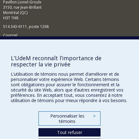
Pavillon Lionel-Groulx
3150, rue Jean-Brillant
Montréal (QC)
H3T 1N8
514 343-6111, poste 1268
Courriel
Nouvelles et événements
Comment soutenir l'École?
L’UdeM reconnaît l’importance de
respecter la vie privée
BESOIN D'AIDE?
L’utilisation de témoins nous permet d’améliorer et de
Plan du site
personnaliser votre expérience Web. Certains témoins
Signaler une erreur
sont obligatoires pour assurer le fonctionnement et la
sécurité du site Web, alors que d’autres enregistrent vos
Accessibilité
préférences. En acceptant tout, vous consentez à notre
utilisation de témoins pour mieux répondre à vos besoins.
FACULTÉ DES ARTS ET DES SCIENCES
Nos départements et écoles
Personnaliser les
>
témoins
Nos centres d'études
Tout refuser
Nos programmes et cours