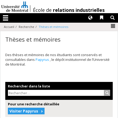
Passer
au
/
École de
relations industrielles
contenu
Langues
Liens 
R
Menu
N
Accueil
Recherche
Thèses et mémoires
Thèses et mémoires
Des thèses et mémoires de nos étudiants sont conservés et
consultables dans
Papyrus
, le dépôt institutionnel de l’Université
de Montréal.
Rechercher dans la liste
Recher
Pour une recherche détaillée
Visiter Papyrus