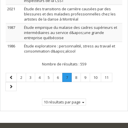
inspecteurs de la CSST
2021
Étude des transitions de carrière causées par des
blessures et des maladies professionnelles chez les
artistes de la danse à Montréal
1987
Étude empirique du malaise des cadres supérieurs et
intermédiaires au service d&apos;une grande
entreprise québécoise
1986
Étude exploratoire : personnalité, stress au travail et
consommation d&apos;alcool
Nombre de résultats :
559
Page
Page
Page
Page
Page
Page
Page
.
Page
Page
Page
Page
2
3
4
5
6
7
8
9
10
11
précédente
Page
Page
courante.
suivante
10 résultats par page