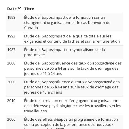
Trier par date en ordre croissant
Trier par titre en ordre croissant
Date
Titre
1998
Étude de l&apos;impact de la formation sur un
changement organisationnel : le cas Kenworth du
Canada
1992
Étude de l&apos;impact de la qualité totale sur les
exigences et contenu de taches et sur la rémunération
1987
Étude de l&apos;impact du syndicalisme sur la
productivité
2000
Étude de l&apos;influence des taux d&apos;activité des
personnes de 55 à 64 ans sur le taux de chômage des
jeunes de 15 à 24 ans
2000
Étude de l&apos;influence du taux d&apos;activité des
personnes de 55 à 64 ans sur le taux de chômage des
jeunes de 15 à 24 ans
2010
Étude de la relation entre l’engagement organisationnel
et la détresse psychologique chez les travailleurs et les
travailleuses
2006
Étude des effets d&apos;un programme de formation
sur la perception de la performance des nouveaux