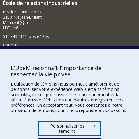
École de relations industrielles
Pavillon Lionel-Groulx
3150, rue Jean-Brillant
Montréal (QC)
H3T 1N8
514 343-6111, poste 1268
Courriel
Nouvelles et événements
Comment soutenir l'École?
L’UdeM reconnaît l’importance de
respecter la vie privée
BESOIN D'AIDE?
L’utilisation de témoins nous permet d’améliorer et de
Plan du site
personnaliser votre expérience Web. Certains témoins
Signaler une erreur
sont obligatoires pour assurer le fonctionnement et la
sécurité du site Web, alors que d’autres enregistrent vos
Accessibilité
préférences. En acceptant tout, vous consentez à notre
utilisation de témoins pour mieux répondre à vos besoins.
FACULTÉ DES ARTS ET DES SCIENCES
Nos départements et écoles
Personnaliser les
>
témoins
Nos centres d'études