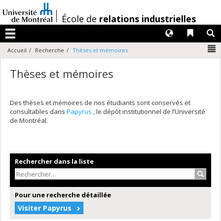
Passer
au
/
École de
relations industrielles
contenu
Langues
Liens 
R
Menu
N
Accueil
Recherche
Thèses et mémoires
Thèses et mémoires
Des thèses et mémoires de nos étudiants sont conservés et
consultables dans
Papyrus
, le dépôt institutionnel de l’Université
de Montréal.
Rechercher dans la liste
Recher
Pour une recherche détaillée
Visiter Papyrus