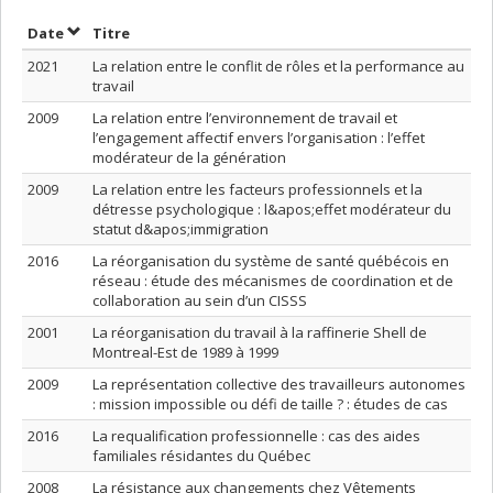
Trier par date en ordre croissant
Trier par titre en ordre croissant
Date
Titre
2021
La relation entre le conflit de rôles et la performance au
travail
2009
La relation entre l’environnement de travail et
l’engagement affectif envers l’organisation : l’effet
modérateur de la génération
2009
La relation entre les facteurs professionnels et la
détresse psychologique : l&apos;effet modérateur du
statut d&apos;immigration
2016
La réorganisation du système de santé québécois en
réseau : étude des mécanismes de coordination et de
collaboration au sein d’un CISSS
2001
La réorganisation du travail à la raffinerie Shell de
Montreal-Est de 1989 à 1999
2009
La représentation collective des travailleurs autonomes
: mission impossible ou défi de taille ? : études de cas
2016
La requalification professionnelle : cas des aides
familiales résidantes du Québec
2008
La résistance aux changements chez Vêtements