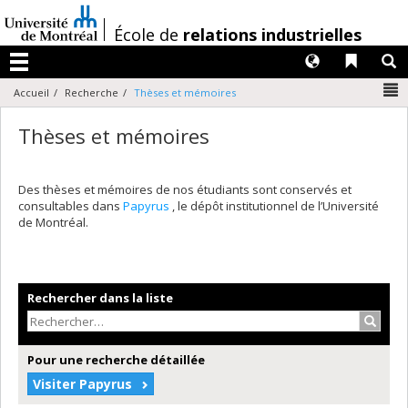
Passer
au
/
École de
relations industrielles
contenu
Langues
Liens 
R
Menu
N
Accueil
Recherche
Thèses et mémoires
Thèses et mémoires
Des thèses et mémoires de nos étudiants sont conservés et
consultables dans
Papyrus
, le dépôt institutionnel de l’Université
de Montréal.
Rechercher dans la liste
Recher
Pour une recherche détaillée
Visiter Papyrus