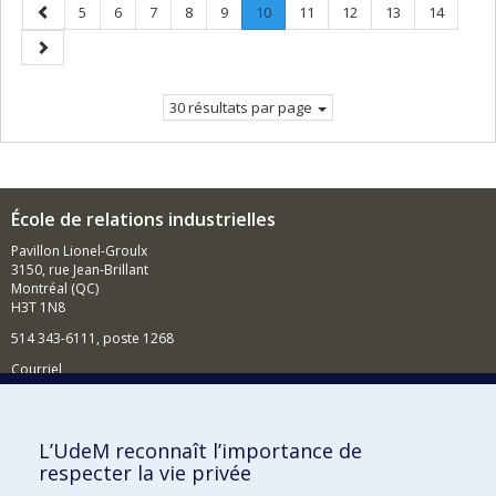
Page
Page
Page
Page
Page
Page
Page
.
Page
Page
Page
Page
5
6
7
8
9
10
11
12
13
14
précédente
Page
Page
courante.
suivante
30 résultats par page
École de relations industrielles
Pavillon Lionel-Groulx
3150, rue Jean-Brillant
Montréal (QC)
H3T 1N8
514 343-6111, poste 1268
Courriel
Nouvelles et événements
Comment soutenir l'École?
L’UdeM reconnaît l’importance de
respecter la vie privée
BESOIN D'AIDE?