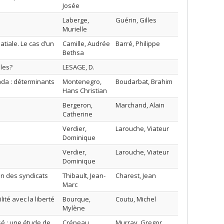
Josée
Laberge,
Guérin, Gilles
Murielle
tiale. Le cas d’un
Camille, Audrée
Barré, Philippe
Bethsa
bles?
LESAGE, D.
ada : déterminants
Montenegro,
Boudarbat, Brahim
Hans Christian
Bergeron,
Marchand, Alain
Catherine
Verdier,
Larouche, Viateur
Dominique
Verdier,
Larouche, Viateur
Dominique
on des syndicats
Thibault, Jean-
Charest, Jean
Marc
ité avec la liberté
Bourque,
Coutu, Michel
Mylène
sé : une étude de
Crépeau,
Murray, Gregor