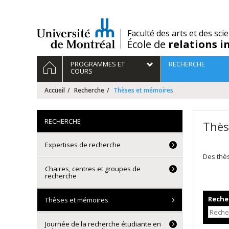
Passer
au
contenu
/
Faculté des arts et des sci
École de
relations i
Navigation
ACCUEIL
PROGRAMMES ET
RECHERCHE
principale
COURS
Accueil
Recherche
Thèses et mémoires
RECHERCHE
Thès
Expertises de recherche
Des thè
Chaires, centres et groupes de
recherche
Recher
Thèses et mémoires
Journée de la recherche étudiante en