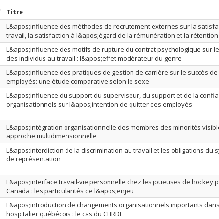
rier par date en ordre croissant
Trier par titre en ordre croissant
Titre
L&apos;influence des méthodes de recrutement externes sur la satisfa
travail, la satisfaction à l&apos;égard de la rémunération et la rétention
L&apos;influence des motifs de rupture du contrat psychologique sur 
des individus au travail : l&apos;effet modérateur du genre
L&apos;influence des pratiques de gestion de carrière sur le succès de
employés: une étude comparative selon le sexe
L&apos;influence du support du superviseur, du support et de la confi
organisationnels sur l&apos;intention de quitter des employés
L&apos;intégration organisationnelle des membres des minorités visib
approche multidimensionnelle
L&apos;interdiction de la discrimination au travail et les obligations du 
de représentation
L&apos;interface travail-vie personnelle chez les joueuses de hockey 
Canada : les particularités de l&apos;enjeu
L&apos;introduction de changements organisationnels importants dans
hospitalier québécois : le cas du CHRDL