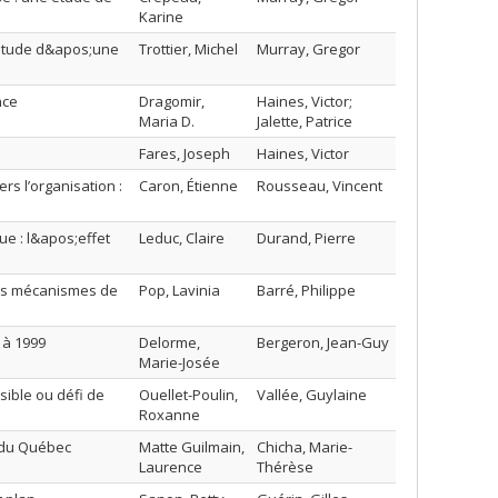
Karine
 étude d&apos;une
Trottier, Michel
Murray, Gregor
nce
Dragomir,
Haines, Victor;
Maria D.
Jalette, Patrice
Fares, Joseph
Haines, Victor
rs l’organisation :
Caron, Étienne
Rousseau, Vincent
ue : l&apos;effet
Leduc, Claire
Durand, Pierre
des mécanismes de
Pop, Lavinia
Barré, Philippe
 à 1999
Delorme,
Bergeron, Jean-Guy
Marie-Josée
sible ou défi de
Ouellet-Poulin,
Vallée, Guylaine
Roxanne
s du Québec
Matte Guilmain,
Chicha, Marie-
Laurence
Thérèse