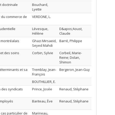
t doctrinale
Bouchard,
Lyette
ur du commerce de
VERDONE, L.
rudentielle
Lévesque,
D&apos;Aoust,
Hélène
Claude
ns montréalais
Ghazi Mirsaeid,
Barré, Philippe
Seyed Mahdi
 et des soins
Corbin, Sylvie
Corbeil, Marie-
Reine; Dolan,
Shimon
 déterminants et sa
Tremblay, Jean-
Bergeron, Jean-Guy
François
BOUTHILLIER, E.
n des syndicats
Prince, Josée
Renaud, Stéphane
 employés
Bariteau, Ève
Renaud, Stéphane
cas particulier de
Marineau,