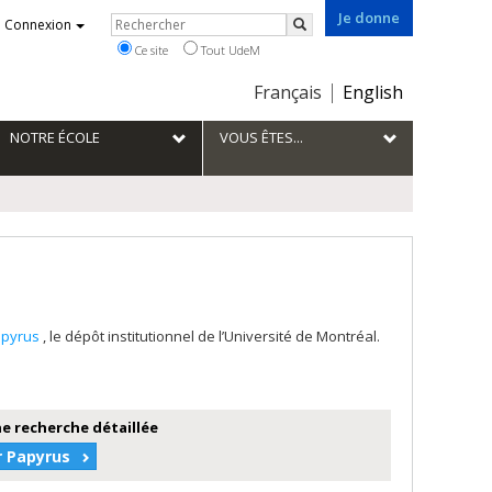
Je donne
Rechercher
Connexion
Rechercher
Ce site
Tout UdeM
Choix
Français
English
de
la
NOTRE ÉCOLE
VOUS ÊTES...
langue
apyrus
, le dépôt institutionnel de l’Université de Montréal.
e recherche détaillée
r Papyrus