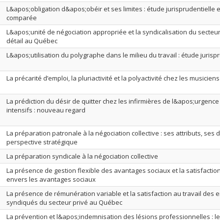
L&apos;obligation d&apos;obéir et ses limites : étude jurisprudentielle e
comparée
L&apos;unité de négociation appropriée et la syndicalisation du secte
détail au Québec
L&apos;utilisation du polygraphe dans le milieu du travail : étude jurisp
La précarité d’emploi, la pluriactivité et la polyactivité chez les musicie
La prédiction du désir de quitter chez les infirmières de l&apos;urgence
intensifs : nouveau regard
La préparation patronale à la négociation collective : ses attributs, ses
perspective stratégique
La préparation syndicale à la négociation collective
La présence de gestion flexible des avantages sociaux et la satisfactio
envers les avantages sociaux
La présence de rémunération variable et la satisfaction au travail des
syndiqués du secteur privé au Québec
La prévention et l&apos;indemnisation des lésions professionnelles : le 