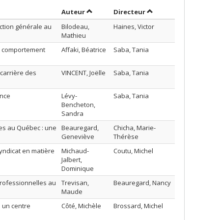
Trier par auteur en ordre croissant
par contributeur en o
Auteur
Directeur
ction générale au
Bilodeau,
Haines, Victor
Mathieu
le comportement
Affaki, Béatrice
Saba, Tania
 carrière des
VINCENT, Joëlle
Saba, Tania
ance
Lévy-
Saba, Tania
Bencheton,
Sandra
les au Québec : une
Beauregard,
Chicha, Marie-
Geneviève
Thérèse
syndicat en matière
Michaud-
Coutu, Michel
Jalbert,
Dominique
professionnelles au
Trevisan,
Beauregard, Nancy
Maude
 un centre
Côté, Michèle
Brossard, Michel