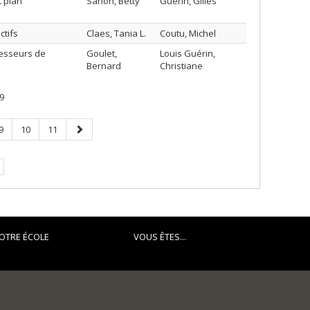
t plan
Sanon, Betty
Guérin, Gilles
ctifs
Claes, Tania L.
Coutu, Michel
fesseurs de
Goulet,
Louis Guérin,
Bernard
Christiane
9
Page
Page
Page
Page
9
10
11
suivante
OTRE ÉCOLE
VOUS ÊTES...