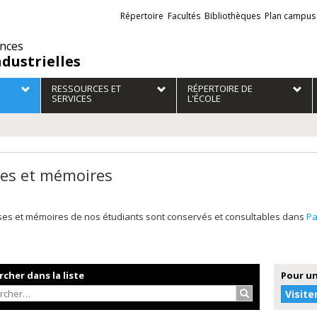
Liens
Répertoire
Facultés
Bibliothèques
Plan campus
externes
ences
ndustrielles
RESSOURCES ET
RÉPERTOIRE DE
SERVICES
L'ÉCOLE
es et mémoires
ses et mémoires de nos étudiants sont conservés et consultables dans
P
cher dans la liste
Pour un
Rechercher…
Visite