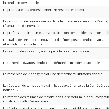
la condition personnelle
La proactivité des professionnels en ressources humaines
La production de connaissances dans le cluster montréalais de l’aérospa
réseau local d’innovation
La professionnalisation et la syndicalisation: compatibles ou incompati
La qualité de l’emploi des nouveaux diplômés postsecondaires au Can
et évolution dans le temps
La réaction de stress physiologique à la violence au travail
La recherche d&apos;emploi : une démarche multidimensionnelle
La recherche de l&apos;emploi: une démarche multidimensionnelle
La réduction du temps de travail : l&apos;expérience de la Confédérati
nationaux
La réforme des régimes de retraite dans le secteur municipal : compatibil
constitutionnelle d’association
La régulation paritaire du changement dans un établissement mondiali