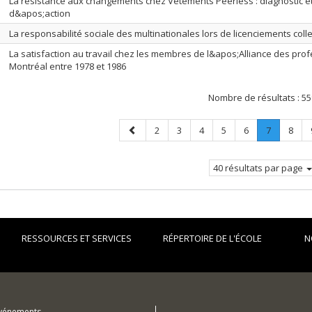
La résistance aux changements chez Vêtements Peerless : diagnostic e
d&apos;action
La responsabilité sociale des multinationales lors de licenciements colle
La satisfaction au travail chez les membres de l&apos;Alliance des pro
Montréal entre 1978 et 1986
Nombre de résultats :
55
Page
Page
Page
Page
Page
Page
Page
.
Page
2
3
4
5
6
7
8
précédente
Page
courante.
40 résultats par page
RESSOURCES ET SERVICES
RÉPERTOIRE DE L'ÉCOLE
N
événements