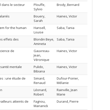
l dans le secteur
Plouffe,
Brody, Bernard
Sylvio
alariés
Bouery,
Haines, Victor
Sarah
tem for the human
Hansell,
Saba, Tania
Louise
es effets des
Blondin Beye,
Saba, Tania
Amineta
cience de
Gauvreau-
Haines, Victor
Jean,
Véronique
 santé mentale
Pulido,
Haines, Victor
Bibiana
es : une étude de
Simard,
Dufour-Poirier,
Renaud
Mélanie
on
Léonard,
Rainville, Jean
Robert
Marie
illeurs atteints de
Fagnou,
Durand, Pierre
Marianick