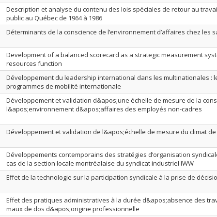
Description et analyse du contenu des lois spéciales de retour au travai
public au Québec de 1964 à 1986
Déterminants de la conscience de l’environnement d’affaires chez les s
Development of a balanced scorecard as a strategic measurement sys
resources function
Développement du leadership international dans les multinationales : l
programmes de mobilité internationale
Développement et validation d&apos;une échelle de mesure de la cons
l&apos;environnement d&apos;affaires des employés non-cadres
Développement et validation de l&apos;échelle de mesure du climat de
Développements contemporains des stratégies d’organisation syndical
cas de la section locale montréalaise du syndicat industriel IWW
Effet de la technologie sur la participation syndicale à la prise de décisi
Effet des pratiques administratives à la durée d&apos;absence des trava
maux de dos d&apos;origine professionnelle