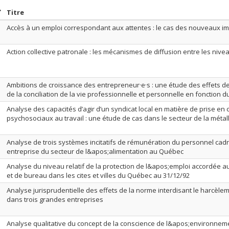
rier par date en ordre croissant
Trier par titre en ordre croissant
Titre
Accès à un emploi correspondant aux attentes : le cas des nouveaux 
Action collective patronale : les mécanismes de diffusion entre les niveau
Ambitions de croissance des entrepreneur·e·s : une étude des effets de
de la conciliation de la vie professionnelle et personnelle en fonction 
Analyse des capacités d’agir d’un syndicat local en matière de prise en
psychosociaux au travail : une étude de cas dans le secteur de la méta
Analyse de trois systèmes incitatifs de rémunération du personnel ca
entreprise du secteur de l&apos;alimentation au Québec
Analyse du niveau relatif de la protection de l&apos;emploi accordée a
et de bureau dans les cites et villes du Québec au 31/12/92
Analyse jurisprudentielle des effets de la norme interdisant le harcèl
dans trois grandes entreprises
Analyse qualitative du concept de la conscience de l&apos;environnem