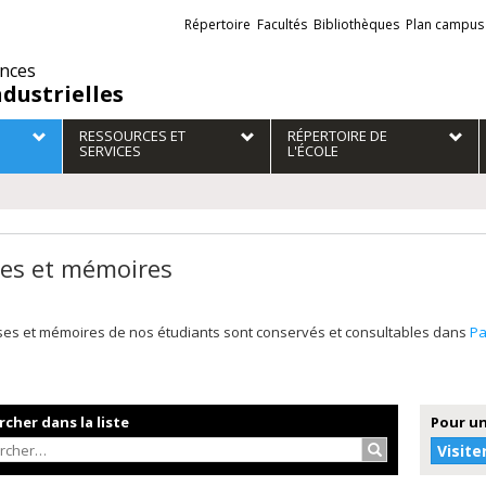
Liens
Répertoire
Facultés
Bibliothèques
Plan campus
externes
ences
ndustrielles
RESSOURCES ET
RÉPERTOIRE DE
SERVICES
L'ÉCOLE
es et mémoires
ses et mémoires de nos étudiants sont conservés et consultables dans
P
cher dans la liste
Pour un
Rechercher…
Visite