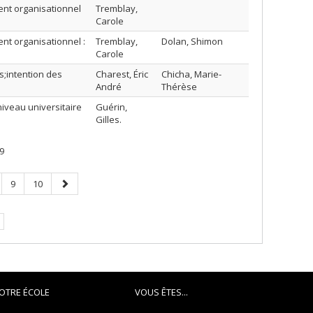
nt organisationnel
Tremblay,
Carole
t organisationnel :
Tremblay,
Dolan, Shimon
Carole
s;intention des
Charest, Éric
Chicha, Marie-
André
Thérèse
iveau universitaire
Guérin,
Gilles.
9
ge
Page
Page
Page
9
10
suivante
OTRE ÉCOLE
VOUS ÊTES...