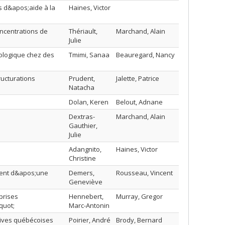
s d&apos;aide à la
Haines, Victor
oncentrations de
Thériault,
Marchand, Alain
Julie
ologique chez des
Tmimi, Sanaa
Beauregard, Nancy
ructurations
Prudent,
Jalette, Patrice
Natacha
Dolan, Keren
Belout, Adnane
Dextras-
Marchand, Alain
Gauthier,
Julie
Adangnito,
Haines, Victor
Christine
ement d&apos;une
Demers,
Rousseau, Vincent
Geneviève
prises
Hennebert,
Murray, Gregor
quot;
Marc-Antonin
ctives québécoises
Poirier, André
Brody, Bernard