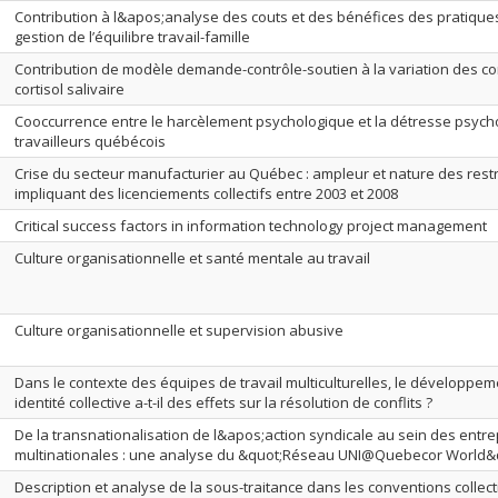
Contribution à l&apos;analyse des couts et des bénéfices des pratique
gestion de l’équilibre travail-famille
Contribution de modèle demande-contrôle-soutien à la variation des c
cortisol salivaire
Cooccurrence entre le harcèlement psychologique et la détresse psych
travailleurs québécois
Crise du secteur manufacturier au Québec : ampleur et nature des rest
impliquant des licenciements collectifs entre 2003 et 2008
Critical success factors in information technology project management
Culture organisationnelle et santé mentale au travail
Culture organisationnelle et supervision abusive
Dans le contexte des équipes de travail multiculturelles, le développ
identité collective a-t-il des effets sur la résolution de conflits ?
De la transnationalisation de l&apos;action syndicale au sein des entre
multinationales : une analyse du &quot;Réseau UNI@Quebecor World&
Description et analyse de la sous-traitance dans les conventions colle