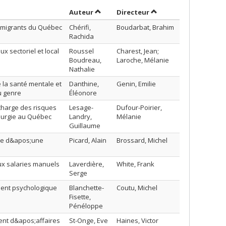
Trier par auteur en ordre croissant
par contributeur en o
Auteur
Directeur
immigrants du Québec
Chérifi,
Boudarbat, Brahim
Rachida
x sectoriel et local
Roussel
Charest, Jean;
Boudreau,
Laroche, Mélanie
Nathalie
 la santé mentale et
Danthine,
Genin, Emilie
du genre
Éléonore
 charge des risques
Lesage-
Dufour-Poirier,
llurgie au Québec
Landry,
Mélanie
Guillaume
dre d&apos;une
Picard, Alain
Brossard, Michel
ux salaries manuels
Laverdière,
White, Frank
Serge
ement psychologique
Blanchette-
Coutu, Michel
Fisette,
Pénéloppe
ent d&apos;affaires
St-Onge, Eve
Haines, Victor