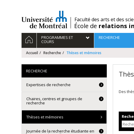
Passer
au
contenu
/
Faculté des arts et des sci
École de
relations i
Navigation
ACCUEIL
PROGRAMMES ET
RECHERCHE
principale
COURS
Accueil
Recherche
Thèses et mémoires
RECHERCHE
Thès
Expertises de recherche
Des thè
Chaires, centres et groupes de
recherche
Recher
Thèses et mémoires
Journée de la recherche étudiante en