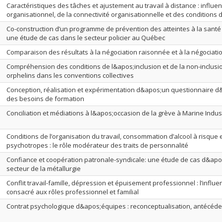
Caractéristiques des tâches et ajustement au travail à distance : influe
organisationnel, de la connectivité organisationnelle et des conditions d
Co-construction d’un programme de prévention des atteintes à la santé 
une étude de cas dans le secteur policier au Québec
Comparaison des résultats à la négociation raisonnée et à la négociatio
Compréhension des conditions de l&apos;inclusion et de la non-inclusi
orphelins dans les conventions collectives
Conception, réalisation et expérimentation d&apos;un questionnaire d
des besoins de formation
Conciliation et médiations à l&apos;occasion de la grève à Marine Indus
Conditions de l’organisation du travail, consommation d’alcool à risqu
psychotropes : le rôle modérateur des traits de personnalité
Confiance et coopération patronale-syndicale: une étude de cas d&apo
secteur de la métallurgie
Conflit travail-famille, dépression et épuisement professionnel : l’influ
consacré aux rôles professionnel et familial
Contrat psychologique d&apos;équipes : reconceptualisation, antécéd