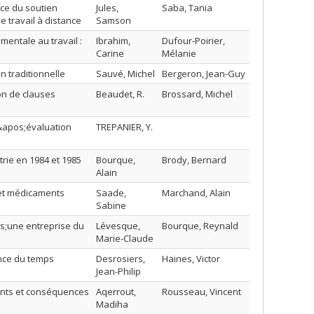
nce du soutien
Jules,
Saba, Tania
e travail à distance
Samson
mentale au travail :
Ibrahim,
Dufour-Poirier,
Carine
Mélanie
n traditionnelle
Sauvé, Michel
Bergeron, Jean-Guy
on de clauses
Beaudet, R.
Brossard, Michel
&apos;évaluation
TREPANIER, Y.
trie en 1984 et 1985
Bourque,
Brody, Bernard
Alain
e et médicaments
Saade,
Marchand, Alain
Sabine
s;une entreprise du
Lévesque,
Bourque, Reynald
Marie-Claude
ence du temps
Desrosiers,
Haines, Victor
Jean-Philip
ents et conséquences
Aqerrout,
Rousseau, Vincent
Madiha