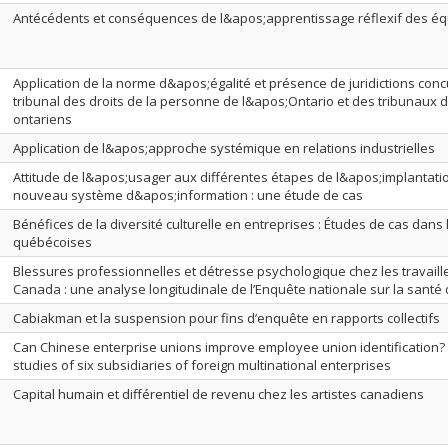
Antécédents et conséquences de l&apos;apprentissage réflexif des équ
Application de la norme d&apos;égalité et présence de juridictions concu
tribunal des droits de la personne de l&apos;Ontario et des tribunaux 
ontariens
Application de l&apos;approche systémique en relations industrielles
Attitude de l&apos;usager aux différentes étapes de l&apos;implantat
nouveau système d&apos;information : une étude de cas
Bénéfices de la diversité culturelle en entreprises : Études de cas dans
québécoises
Blessures professionnelles et détresse psychologique chez les travail
Canada : une analyse longitudinale de l’Enquête nationale sur la santé 
Cabiakman et la suspension pour fins d’enquête en rapports collectifs
Can Chinese enterprise unions improve employee union identification
studies of six subsidiaries of foreign multinational enterprises
Capital humain et différentiel de revenu chez les artistes canadiens