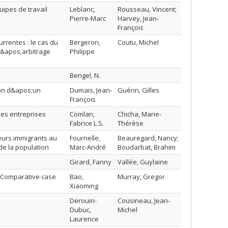
ipes de travail
Leblanc,
Rousseau, Vincent;
Pierre-Marc
Harvey, Jean-
François
rrentes : le cas du
Bergeron,
Coutu, Michel
d&apos;arbitrage
Philippe
Bengel, N.
ion d&apos;un
Dumais, Jean-
Guérin, Gilles
François
 les entreprises
Comlan,
Chicha, Marie-
Fabrice L.S.
Thérèse
leurs immigrants au
Fournelle,
Beauregard, Nancy;
de la population
Marc-André
Boudarbat, Brahim
Girard, Fanny
Vallée, Guylaine
? Comparative case
Bao,
Murray, Gregor
Xiaoming
Derouin-
Cousineau, Jean-
Dubuc,
Michel
Laurence