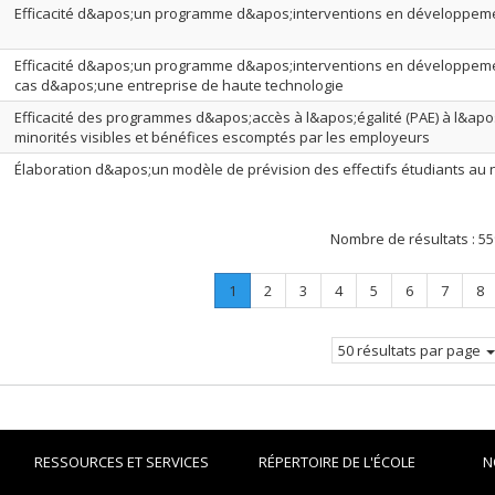
Efficacité d&apos;un programme d&apos;interventions en développeme
Efficacité d&apos;un programme d&apos;interventions en développemen
cas d&apos;une entreprise de haute technologie
Efficacité des programmes d&apos;accès à l&apos;égalité (PAE) à l&apo
minorités visibles et bénéfices escomptés par les employeurs
Élaboration d&apos;un modèle de prévision des effectifs étudiants au n
Nombre de résultats :
55
Page
.
Page
Page
Page
Page
Page
Page
Pa
1
2
3
4
5
6
7
8
Page
courante.
50 résultats par page
RESSOURCES ET SERVICES
RÉPERTOIRE DE L'ÉCOLE
N