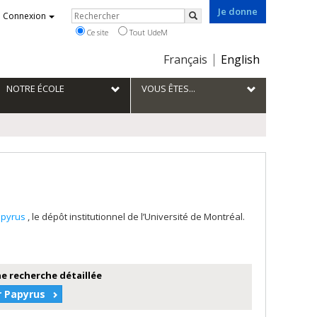
Je donne
Rechercher
Connexion
Rechercher
Ce site
Tout UdeM
Choix
Français
English
de
la
NOTRE ÉCOLE
VOUS ÊTES...
langue
apyrus
, le dépôt institutionnel de l’Université de Montréal.
e recherche détaillée
r Papyrus