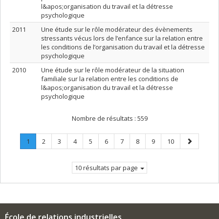
l&apos;organisation du travail et la détresse
psychologique
2011
Une étude sur le rôle modérateur des évènements
stressants vécus lors de l’enfance sur la relation entre
les conditions de l’organisation du travail et la détresse
psychologique
2010
Une étude sur le rôle modérateur de la situation
familiale sur la relation entre les conditions de
l&apos;organisation du travail et la détresse
psychologique
Nombre de résultats :
559
Page
.
Page
Page
Page
Page
Page
Page
Page
Page
Page
Page
1
2
3
4
5
6
7
8
9
10
Page
suivante
courante.
10 résultats par page
École de relations industrielles