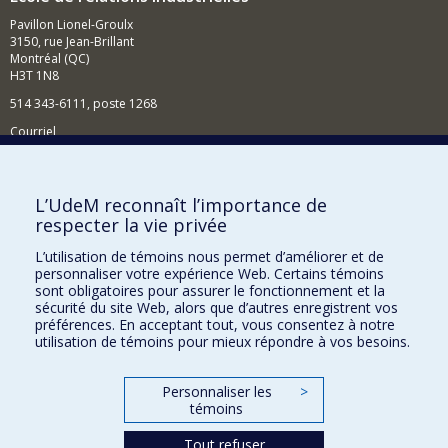
Pavillon Lionel-Groulx
3150, rue Jean-Brillant
Montréal (QC)
H3T 1N8
514 343-6111, poste 1268
Courriel
Nouvelles et événements
Comment soutenir l'École?
L’UdeM reconnaît l’importance de
respecter la vie privée
BESOIN D'AIDE?
L’utilisation de témoins nous permet d’améliorer et de
Plan du site
personnaliser votre expérience Web. Certains témoins
Signaler une erreur
sont obligatoires pour assurer le fonctionnement et la
sécurité du site Web, alors que d’autres enregistrent vos
Accessibilité
préférences. En acceptant tout, vous consentez à notre
utilisation de témoins pour mieux répondre à vos besoins.
FACULTÉ DES ARTS ET DES SCIENCES
Nos départements et écoles
Personnaliser les
>
témoins
Nos centres d'études
Tout refuser
Nos programmes et cours