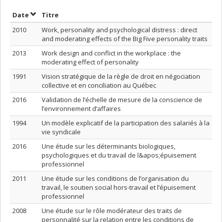
Trier par date en ordre décroissant
Trier par titre en ordre décroissant
Date
Titre
2010
Work, personality and psychological distress : direct
and moderating effects of the Big Five personality traits
2013
Work design and conflict in the workplace : the
moderating effect of personality
1991
Vision stratégique de la règle de droit en négociation
collective et en conciliation au Québec
2016
Validation de l’échelle de mesure de la conscience de
l’environnement d’affaires
1994
Un modèle explicatif de la participation des salariés à la
vie syndicale
2016
Une étude sur les déterminants biologiques,
psychologiques et du travail de l&apos;épuisement
professionnel
2011
Une étude sur les conditions de l’organisation du
travail, le soutien social hors-travail et l’épuisement
professionnel
2008
Une étude sur le rôle modérateur des traits de
personnalité sur la relation entre les conditions de