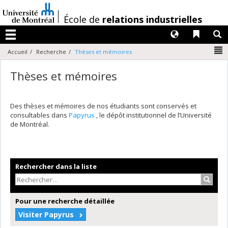
Passer
au
/
École de
relations industrielles
contenu
Langues
Liens 
R
Menu
N
Accueil
Recherche
Thèses et mémoires
Thèses et mémoires
Des thèses et mémoires de nos étudiants sont conservés et
consultables dans
Papyrus
, le dépôt institutionnel de l’Université
de Montréal.
Rechercher dans la liste
Recher
Pour une recherche détaillée
Visiter Papyrus