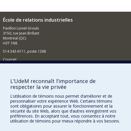
École de relations industrielles
Pavillon Lionel-Groulx
3150, rue Jean-Brillant
Montréal (QC)
H3T 1N8
514 343-6111, poste 1268
Courriel
Nouvelles et événements
Comment soutenir l'École?
L’UdeM reconnaît l’importance de
respecter la vie privée
BESOIN D'AIDE?
L’utilisation de témoins nous permet d’améliorer et de
Plan du site
personnaliser votre expérience Web. Certains témoins
Signaler une erreur
sont obligatoires pour assurer le fonctionnement et la
sécurité du site Web, alors que d’autres enregistrent vos
Accessibilité
préférences. En acceptant tout, vous consentez à notre
utilisation de témoins pour mieux répondre à vos besoins.
FACULTÉ DES ARTS ET DES SCIENCES