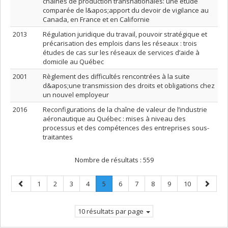
chaînes de production transnationales: une étude
comparée de l&apos;apport du devoir de vigilance au
Canada, en France et en Californie
2013
Régulation juridique du travail, pouvoir stratégique et
précarisation des emplois dans les réseaux : trois
études de cas sur les réseaux de services d’aide à
domicile au Québec
2001
Règlement des difficultés rencontrées à la suite
d&apos;une transmission des droits et obligations chez
un nouvel employeur
2016
Reconfigurations de la chaîne de valeur de l’industrie
aéronautique au Québec : mises à niveau des
processus et des compétences des entreprises sous-
traitantes
Nombre de résultats :
559
Page
Page
Page
Page
Page
Page
.
Page
Page
Page
Page
Page
Page
1
2
3
4
5
6
7
8
9
10
précédente
Page
suivant
courante.
10 résultats par page