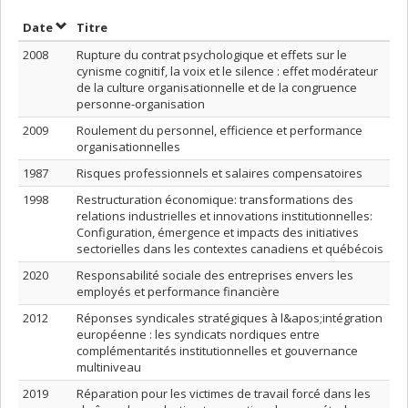
Trier par date en ordre décroissant
Trier par titre en ordre décroissant
Date
Titre
2008
Rupture du contrat psychologique et effets sur le
cynisme cognitif, la voix et le silence : effet modérateur
de la culture organisationnelle et de la congruence
personne-organisation
2009
Roulement du personnel, efficience et performance
organisationnelles
1987
Risques professionnels et salaires compensatoires
1998
Restructuration économique: transformations des
relations industrielles et innovations institutionnelles:
Configuration, émergence et impacts des initiatives
sectorielles dans les contextes canadiens et québécois
2020
Responsabilité sociale des entreprises envers les
employés et performance financière
2012
Réponses syndicales stratégiques à l&apos;intégration
européenne : les syndicats nordiques entre
complémentarités institutionnelles et gouvernance
multiniveau
2019
Réparation pour les victimes de travail forcé dans les