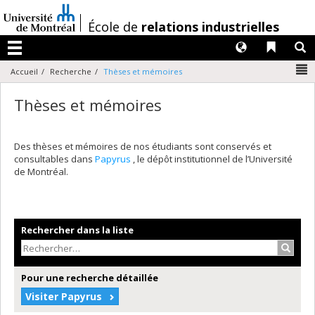
Passer
au
/
École de
relations industrielles
contenu
Langues
Liens 
R
Menu
N
Accueil
Recherche
Thèses et mémoires
Thèses et mémoires
Des thèses et mémoires de nos étudiants sont conservés et
consultables dans
Papyrus
, le dépôt institutionnel de l’Université
de Montréal.
Rechercher dans la liste
Recher
Pour une recherche détaillée
Visiter Papyrus