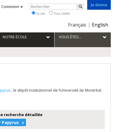
Je donne
Rechercher
Connexion
Rechercher
Ce site
Tout UdeM
Choix
Français
English
de
la
NOTRE ÉCOLE
VOUS ÊTES...
langue
apyrus
, le dépôt institutionnel de l’Université de Montréal.
e recherche détaillée
r Papyrus