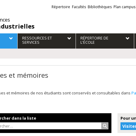
Liens
Répertoire
Facultés
Bibliothèques
Plan campus
externes
ences
ndustrielles
RESSOURCES ET
RÉPERTOIRE DE
SERVICES
L'ÉCOLE
es et mémoires
ses et mémoires de nos étudiants sont conservés et consultables dans
P
cher dans la liste
Pour un
Rechercher…
Visite