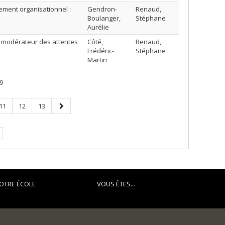
gement organisationnel :
Gendron-
Renaud,
Boulanger,
Stéphane
Aurélie
ôle modérateur des attentes
Côté,
Renaud,
Frédéric-
Stéphane
Martin
9
Page
Page
Page
Page
11
12
13
suivante
OTRE ÉCOLE
VOUS ÊTES...