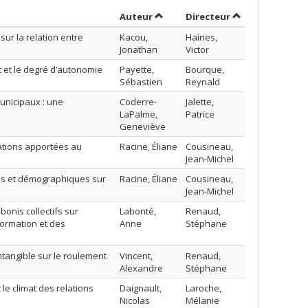
Trier par auteur en ordre décroi
par contributeu
Auteur
Directeur
sur la relation entre
Kacou,
Haines,
Jonathan
Victor
t et le degré d’autonomie
Payette,
Bourque,
Sébastien
Reynald
municipaux : une
Coderre-
Jalette,
LaPalme,
Patrice
Geneviève
cations apportées au
Racine, Éliane
Cousineau,
Jean-Michel
ues et démographiques sur
Racine, Éliane
Cousineau,
Jean-Michel
bonis collectifs sur
Labonté,
Renaud,
nformation et des
Anne
Stéphane
ntangible sur le roulement
Vincent,
Renaud,
Alexandre
Stéphane
t le climat des relations
Daignault,
Laroche,
Nicolas
Mélanie