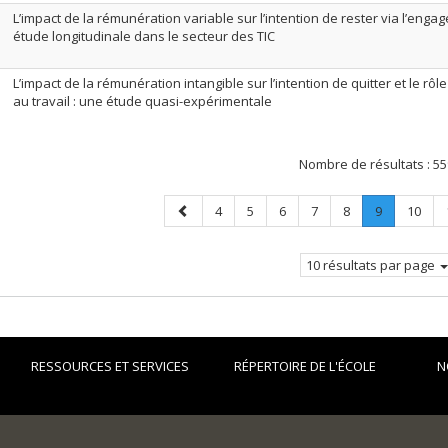
L’impact de la rémunération variable sur l’intention de rester via l’enga
étude longitudinale dans le secteur des TIC
L’impact de la rémunération intangible sur l’intention de quitter et le r
au travail : une étude quasi-expérimentale
Nombre de résultats :
55
Page
Page
Page
Page
Page
Page
Page
.
Page
4
5
6
7
8
9
10
précédente
Page
courante.
10 résultats par page
RESSOURCES ET SERVICES
RÉPERTOIRE DE L'ÉCOLE
N