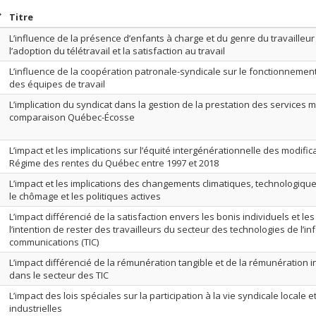
rier par date en ordre décroissant
Trier par titre en ordre décroissant
Titre
L’influence de la présence d’enfants à charge et du genre du travailleur 
l’adoption du télétravail et la satisfaction au travail
L’influence de la coopération patronale-syndicale sur le fonctionnemen
des équipes de travail
L’implication du syndicat dans la gestion de la prestation des services 
comparaison Québec-Écosse
L’impact et les implications sur l’équité intergénérationnelle des modifi
Régime des rentes du Québec entre 1997 et 2018
L’impact et les implications des changements climatiques, technologiq
le chômage et les politiques actives
L’impact différencié de la satisfaction envers les bonis individuels et les 
l’intention de rester des travailleurs du secteur des technologies de l’i
communications (TIC)
L’impact différencié de la rémunération tangible et de la rémunération i
dans le secteur des TIC
L’impact des lois spéciales sur la participation à la vie syndicale locale e
industrielles