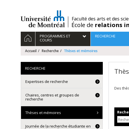
Passer
au
contenu
/
Faculté des arts et des sci
École de
relations i
Navigation
ACCUEIL
PROGRAMMES ET
RECHERCHE
principale
COURS
Accueil
Recherche
Thèses et mémoires
RECHERCHE
Thès
Expertises de recherche
Des thè
Chaires, centres et groupes de
recherche
Recher
Thèses et mémoires
Journée de la recherche étudiante en